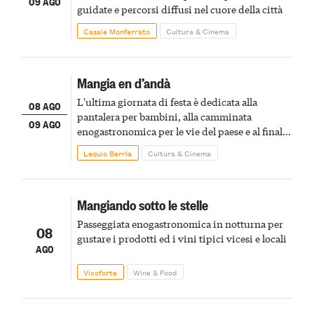
09 AGO
guidate e percorsi diffusi nel cuore della città
Casale Monferrato
Cultura & Cinema
Mangia en d’andà
L'ultima giornata di festa è dedicata alla
08 AGO
pantalera per bambini, alla camminata
09 AGO
enogastronomica per le vie del paese e al finale
pirotecnico
Lequio Berria
Cultura & Cinema
Mangiando sotto le stelle
Passeggiata enogastronomica in notturna per
08
gustare i prodotti ed i vini tipici vicesi e locali
AGO
Vicoforte
Wine & Food