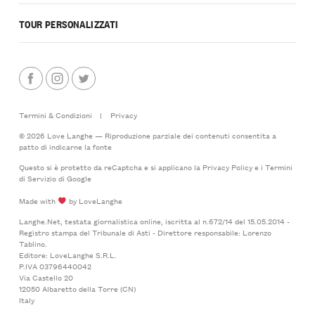
TOUR PERSONALIZZATI
Termini & Condizioni
|
Privacy
© 2026 Love Langhe — Riproduzione parziale dei contenuti consentita a
patto di indicarne la fonte
Questo si è protetto da reCaptcha e si applicano la
Privacy Policy
e i
Termini
di Servizio
di Google
Made with
by LoveLanghe
Langhe.Net, testata giornalistica online, iscritta al n.672/14 del 15.05.2014 -
Registro stampa del Tribunale di Asti - Direttore responsabile: Lorenzo
Tablino.
Editore: LoveLanghe S.R.L.
P.IVA 03796440042
Via Castello 20
12050 Albaretto della Torre (CN)
Italy