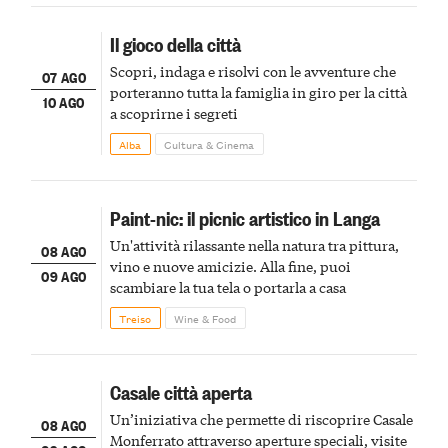
Il gioco della città
Scopri, indaga e risolvi con le avventure che
07 AGO
porteranno tutta la famiglia in giro per la città
10 AGO
a scoprirne i segreti
Alba
Cultura & Cinema
Paint-nic: il picnic artistico in Langa
Un'attività rilassante nella natura tra pittura,
08 AGO
vino e nuove amicizie. Alla fine, puoi
09 AGO
scambiare la tua tela o portarla a casa
Treiso
Wine & Food
Casale città aperta
Un’iniziativa che permette di riscoprire Casale
08 AGO
Monferrato attraverso aperture speciali, visite