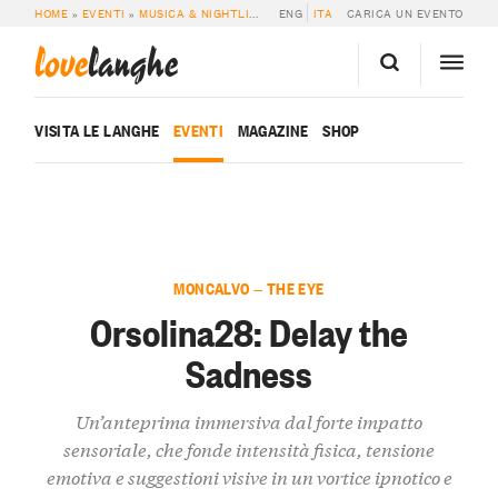
HOME
»
EVENTI
»
MUSICA & NIGHTLIFE
»
ORSOLINA28: DELAY THE SADNESS
ENG
ITA
CARICA UN EVENTO
love
langhe
VISITA LE LANGHE
EVENTI
MAGAZINE
SHOP
MONCALVO — THE EYE
Orsolina28: Delay the
Sadness
Un’anteprima immersiva dal forte impatto
sensoriale, che fonde intensità fisica, tensione
emotiva e suggestioni visive in un vortice ipnotico e