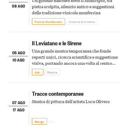
Un gioiello nascosto sotto il Municipio, tra
08 AGO
pietra scolpita, silenzio antico e suggestioni
della tradizione vinicola monferrina
Fubine Monferrato
Cultura & Cinema
Il Leviatano e le Sirene
Una grande mostra temporanea che fonde
05 AGO
reperti unici, ricerca scientifica e suggestione
10 AGO
visiva, portando ancora una volta al centro
della scena le meraviglie del passato astigiano
Asti
Mostre
Tracce contemporanee
Mostra di pittura dell'artista Luca Olivero
07 AGO
17 AGO
Mango