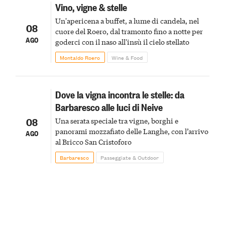
Vino, vigne & stelle
Un'apericena a buffet, a lume di candela, nel
08
cuore del Roero, dal tramonto fino a notte per
AGO
goderci con il naso all'insù il cielo stellato
Montaldo Roero
Wine & Food
Dove la vigna incontra le stelle: da
Barbaresco alle luci di Neive
08
Una serata speciale tra vigne, borghi e
panorami mozzafiato delle Langhe, con l’arrivo
AGO
al Bricco San Cristoforo
Barbaresco
Passeggiate & Outdoor