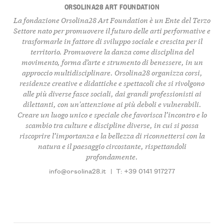
ORSOLINA28 ART FOUNDATION
La fondazione Orsolina28 Art Foundation è un
Ente del Terzo
Settore
nato per promuovere il
futuro delle arti performative
e
trasformarle in fattore di
sviluppo sociale
e
crescita per il
territorio
. Promuovere la
danza
come
disciplina del
movimento
,
forma d’arte
e
strumento di benessere
, in un
approccio multidisciplinare
. Orsolina28 organizza
corsi
,
residenze creative e didattiche
e
spettacoli
che si rivolgono
alle più diverse
fasce sociali
, dai
grandi professionisti
ai
dilettanti
, con un'attenzione ai più
deboli e vulnerabili
.
Creare un
luogo unico e speciale
che favorisca l’
incontro
e lo
scambio
tra
culture e discipline diverse
, in cui si possa
riscoprire l’importanza e la bellezza di
riconnettersi con la
natura
e il
paesaggio circostante
,
rispettandoli
profondamente
.
info@orsolina28.it
|
T: +39 0141 917277