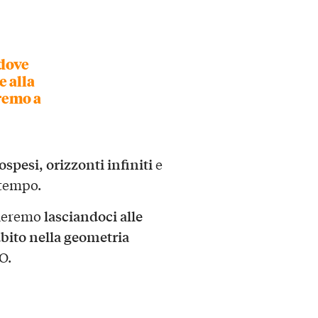
 dove
e alla
dremo a
spesi, orizzonti infiniti
e
tempo.
lasciandoci alle
ineremo
ubito nella geometria
O.