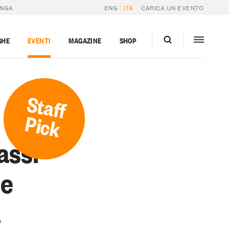
ANGA
ENG
ITA
CARICA UN EVENTO
GHE
EVENTI
MAGAZINE
SHOP
Staff
Pick
passi
le
a