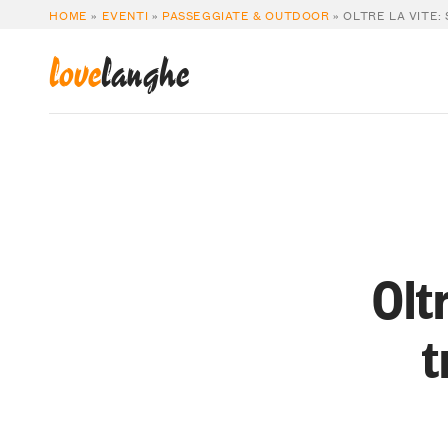
HOME
»
EVENTI
»
PASSEGGIATE & OUTDOOR
»
OLTRE LA VITE: 
love
langhe
Oltr
t