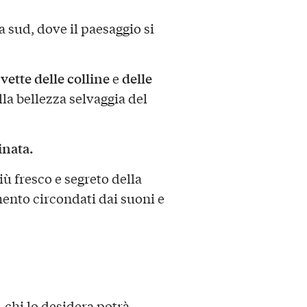
 sud, dove il paesaggio si
vette delle colline
delle
e
la bellezza selvaggia del
inata.
più fresco e segreto della
ento circondati dai suoni e
, chi lo desidera potrà