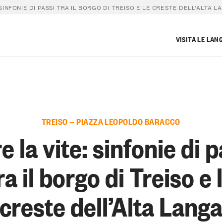
SINFONIE DI PASSI TRA IL BORGO DI TREISO E LE CRESTE DELL’ALTA L
VISITA LE LAN
TREISO — PIAZZA LEOPOLDO BARACCO
e la vite: sinfonie di 
ra il borgo di Treiso e 
creste dell’Alta Lang