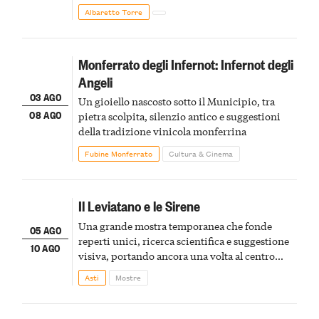
Albaretto Torre
Monferrato degli Infernot: Infernot degli
Angeli
03 AGO
Un gioiello nascosto sotto il Municipio, tra
08 AGO
pietra scolpita, silenzio antico e suggestioni
della tradizione vinicola monferrina
Fubine Monferrato
Cultura & Cinema
Il Leviatano e le Sirene
Una grande mostra temporanea che fonde
05 AGO
reperti unici, ricerca scientifica e suggestione
10 AGO
visiva, portando ancora una volta al centro
della scena le meraviglie del passato astigiano
Asti
Mostre