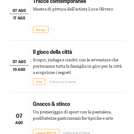
Tracce contemporanee
Mostra di pittura dell'artista Luca Olivero
07 AGO
17 AGO
Mango
Il gioco della città
Scopri, indaga e risolvi con le avventure che
07 AGO
porteranno tutta la famiglia in giro per la città
10 AGO
a scoprirne i segreti
Alba
Cultura & Cinema
Gnocco & stinco
Un pomeriggio di sport con la pantalera,
07
prelibatezze gastronomiche tipiche e arte
AGO
Lequio Berria
Cultura & Cinema