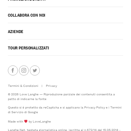
COLLABORA CON NOI
AZIENDE
TOUR PERSONALIZZATI
Termini & Condizioni
|
Privacy
© 2026 Love Langhe — Riproduzione parziale dei contenuti consentita a
patto di indicarne la fonte
Questo si è protetto da reCaptcha e si applicano la
Privacy Policy
e i
Termini
di Servizio
di Google
Made with
by LoveLanghe
Langhe.Net, testata giornalistica online, iscritta al n.672/14 del 15.05.2014 -