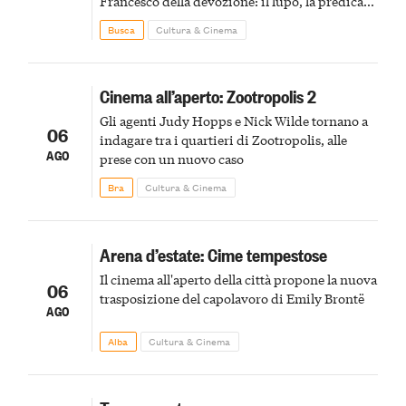
Francesco della devozione: il lupo, la predica
agli uccelli, le stimmate
Busca
Cultura & Cinema
Cinema all’aperto: Zootropolis 2
Gli agenti Judy Hopps e Nick Wilde tornano a
06
indagare tra i quartieri di Zootropolis, alle
AGO
prese con un nuovo caso
Bra
Cultura & Cinema
Arena d’estate: Cime tempestose
Il cinema all'aperto della città propone la nuova
06
trasposizione del capolavoro di Emily Brontë
AGO
Alba
Cultura & Cinema