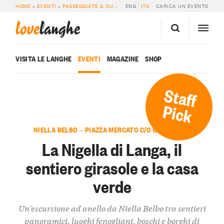
HOME
»
EVENTI
»
PASSEGGIATE & OUTDOOR
ENG
»
LA NIGELLA DI LANGA, IL SENT
ITA
CARICA UN EVENTO
love
langhe
VISITA LE LANGHE
EVENTI
MAGAZINE
SHOP
Staff
Pick
NIELLA BELBO — PIAZZA MERCATO C/O GREEN CAFÈ
La Nigella di Langa, il
sentiero girasole e la casa
verde
Un'escursione ad anello da Niella Belbo tra sentieri
panoramici, luoghi fenogliani, boschi e borghi di