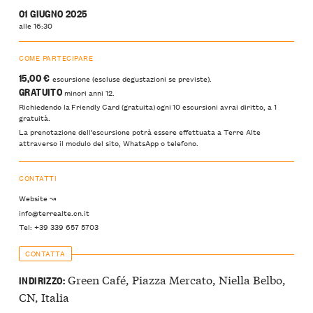
01 GIUGNO 2025
alle 16:30
COME PARTECIPARE
15,00 €
escursione (escluse degustazioni se previste).
GRATUITO
minori anni 12.
Richiedendo la Friendly Card (gratuita) ogni 10 escursioni avrai diritto, a 1
gratuità.
La prenotazione dell’escursione potrà essere effettuata a Terre Alte
attraverso il modulo del sito, WhatsApp o telefono.
CONTATTI
Website ↝
info@terrealte.cn.it
Tel: +39 339 657 5703
CONTATTA
Green Café, Piazza Mercato, Niella Belbo,
INDIRIZZO:
CN, Italia