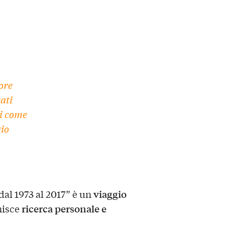
lore
ati
ci come
gio
viaggio
dal 1973 al 2017” è un
ricerca personale e
nisce