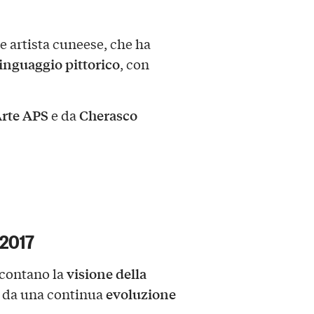
e artista cuneese, che ha
linguaggio pittorico
, con
rte APS
Cherasco
e da
 2017
visione della
ccontano la
evoluzione
a da una continua