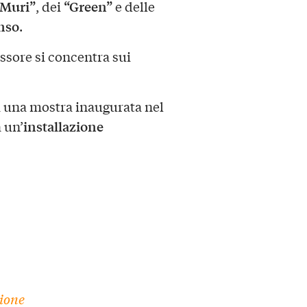
“Muri”
“Green”
, dei
e delle
nso
.
ssore si concentra sui
a una mostra inaugurata nel
installazione
 un’
zione