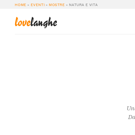
HOME
»
EVENTI
»
MOSTRE
»
NATURA E VITA
love
langhe
Una
Da