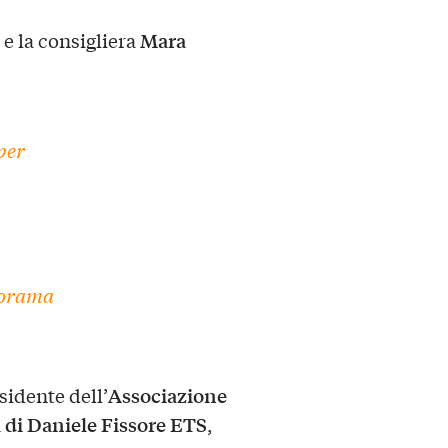
Mara
, e la consigliera
per
norama
Associazione
esidente dell’
ra di Daniele Fissore ETS
,