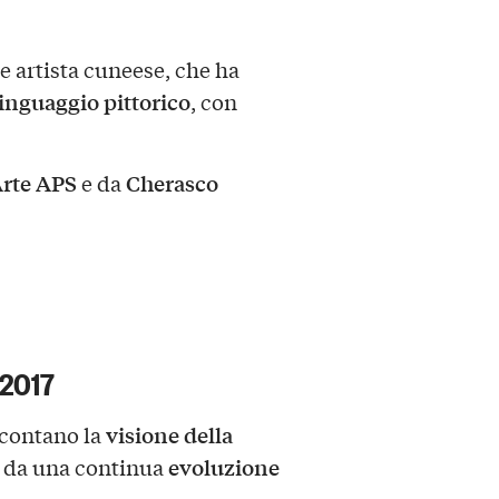
e artista cuneese, che ha
linguaggio pittorico
, con
rte APS
Cherasco
e da
 2017
visione della
ccontano la
evoluzione
a da una continua