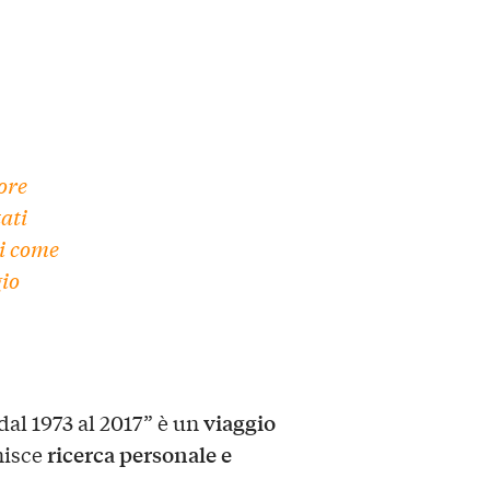
lore
ati
ci come
gio
viaggio
dal 1973 al 2017” è un
ricerca personale e
nisce