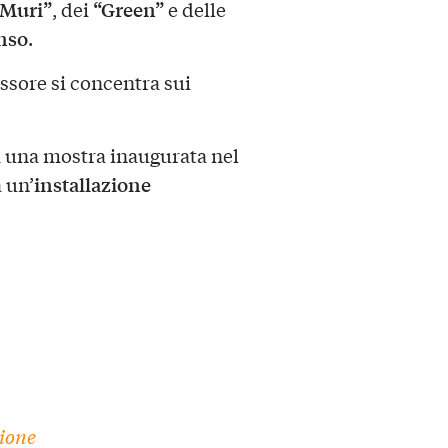
“Muri”
“Green”
, dei
e delle
nso
.
ssore si concentra sui
a una mostra inaugurata nel
installazione
 un’
zione