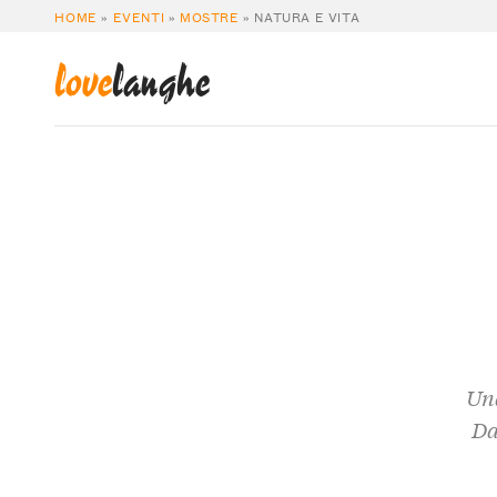
HOME
»
EVENTI
»
MOSTRE
»
NATURA E VITA
love
langhe
Una
Da