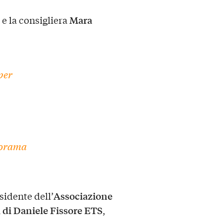
Mara
, e la consigliera
per
norama
Associazione
esidente dell’
ra di Daniele Fissore ETS
,