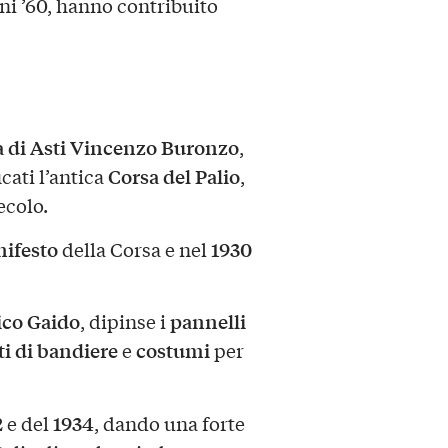
nni ’60, hanno contribuito
 di Asti
Vincenzo Buronzo
,
Corsa del Palio
cati l’antica
,
ecolo.
ifesto
1930
della Corsa e nel
co Gaido
pannelli
, dipinse i
ti di bandiere
costumi
e
per
2
1934
e del
, dando una forte