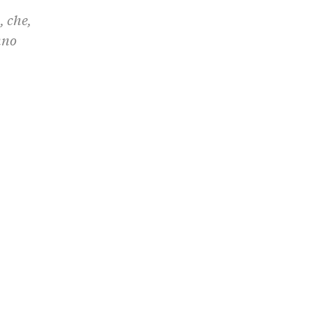
, che,
nno