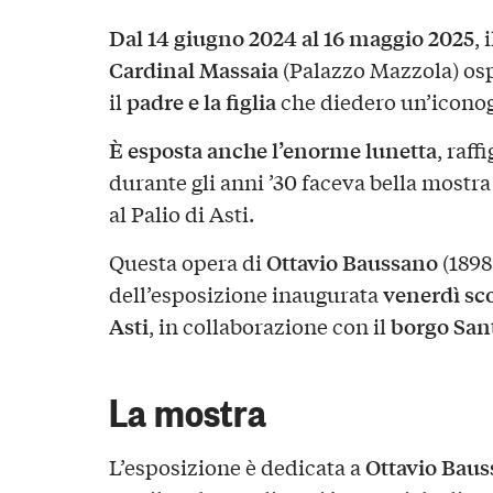
Dal 14 giugno 2024 al 16 maggio 2025
, 
Cardinal Massaia
(Palazzo Mazzola) osp
padre e la figlia
il
che diedero un’iconogr
È esposta anche l’enorme lunetta
, raff
durante gli anni ’30 faceva bella mostra
al Palio di Asti.
Ottavio Baussano
Questa opera di
(1898
venerdì sc
dell’esposizione inaugurata
Asti
borgo San
, in collaborazione con il
La mostra
Ottavio Bau
L’esposizione è dedicata a