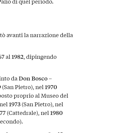
alio di quel periodo.
rtò avanti la narrazione della
67
1982
al
, dipingendo
Don Bosco –
into da
9
1970
(San Pietro), nel
posto proprio al Museo del
1973
 nel
(San Pietro), nel
77
1980
(Cattedrale), nel
econdo).