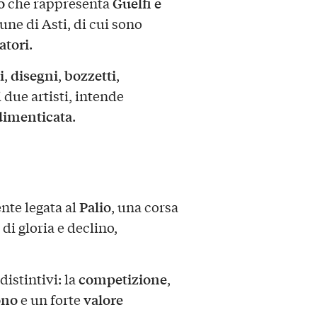
o
Guelfi e
che rappresenta
une di Asti, di cui sono
atori
.
i
disegni
bozzetti
,
,
,
 due artisti, intende
dimenticata
.
Palio
nte legata al
, una corsa
 di gloria e declino,
competizione
distintivi: la
,
ono
valore
e un forte