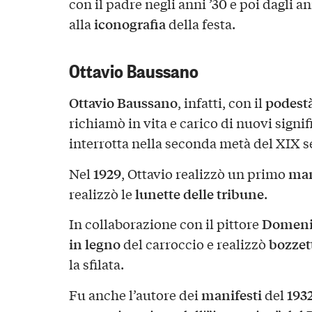
con il padre negli anni ’30 e poi dagli a
iconografia
alla
della festa.
Ottavio Baussano
Ottavio Baussano
podestà
, infatti, con il
richiamò in vita e carico di nuovi signifi
interrotta nella seconda metà del XIX s
1929
man
Nel
, Ottavio realizzò un primo
lunette delle tribune
realizzò le
.
Domeni
In collaborazione con il pittore
in legno
bozzet
del carroccio e realizzò
la sfilata.
manifesti
193
Fu anche l’autore dei
del