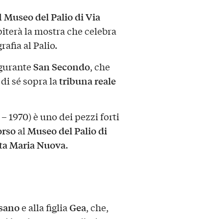
Museo del Palio di Via
il
iterà la mostra che celebra
afia al Palio.
San Secondo
igurante
, che
tribuna reale
 di sé sopra la
 – 1970) è uno dei pezzi forti
orso
Museo del Palio di
al
ta Maria Nuova
.
ssano
Gea
e alla figlia
, che,