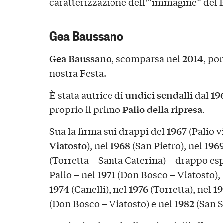
caratterizzazione dell'”immagine” del P
Gea Baussano
Gea Baussano
2014
, scomparsa nel
, po
nostra Festa.
undici sendalli
19
È stata autrice di
dal
Palio della ripresa
proprio il primo
.
1967
Sua la firma sui drappi del
(Palio v
Viatosto
1968
196
), nel
(San Pietro), nel
(Torretta – Santa Caterina) – drappo es
1971
Palio – nel
(Don Bosco – Viatosto),
1974
1976
19
(Canelli), nel
(Torretta), nel
1982
(Don Bosco – Viatosto) e nel
(San S