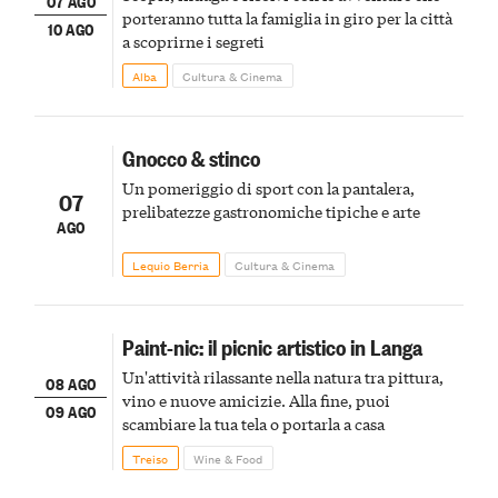
07 AGO
porteranno tutta la famiglia in giro per la città
10 AGO
a scoprirne i segreti
Alba
Cultura & Cinema
Gnocco & stinco
Un pomeriggio di sport con la pantalera,
07
prelibatezze gastronomiche tipiche e arte
AGO
Lequio Berria
Cultura & Cinema
Paint-nic: il picnic artistico in Langa
Un'attività rilassante nella natura tra pittura,
08 AGO
vino e nuove amicizie. Alla fine, puoi
09 AGO
scambiare la tua tela o portarla a casa
Treiso
Wine & Food