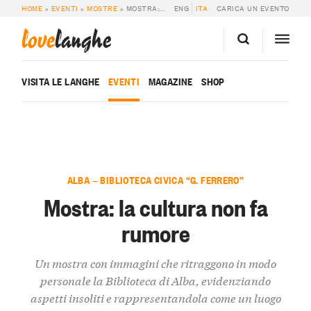
HOME
»
EVENTI
»
MOSTRE
»
MOSTRA: LA CULTURA NON FA RUMORE
ENG
ITA
CARICA UN EVENTO
love
langhe
VISITA LE LANGHE
EVENTI
MAGAZINE
SHOP
ALBA — BIBLIOTECA CIVICA “G. FERRERO”
Mostra: la cultura non fa
rumore
Un mostra con immagini che ritraggono in modo
personale la Biblioteca di Alba, evidenziando
aspetti insoliti e rappresentandola come un luogo