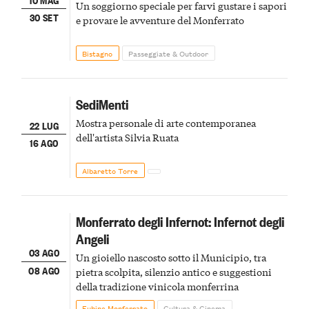
Un soggiorno speciale per farvi gustare i sapori
30 SET
e provare le avventure del Monferrato
Bistagno
Passeggiate & Outdoor
SediMenti
Mostra personale di arte contemporanea
22 LUG
dell'artista Silvia Ruata
16 AGO
Albaretto Torre
Monferrato degli Infernot: Infernot degli
Angeli
03 AGO
Un gioiello nascosto sotto il Municipio, tra
08 AGO
pietra scolpita, silenzio antico e suggestioni
della tradizione vinicola monferrina
Fubine Monferrato
Cultura & Cinema