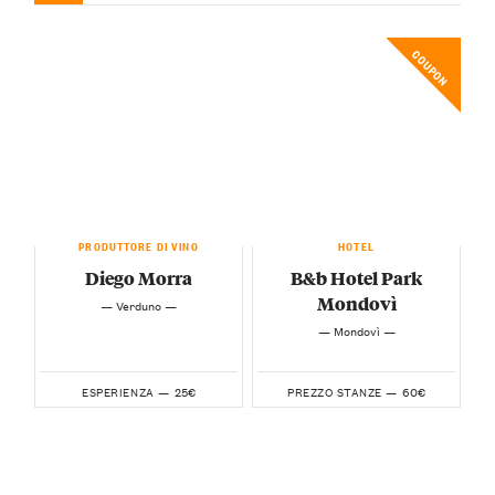
COUPON
PRODUTTORE DI VINO
HOTEL
Diego Morra
B&b Hotel Park
Mondovì
— Verduno —
— Mondovì —
25€
60€
ESPERIENZA —
PREZZO STANZE —