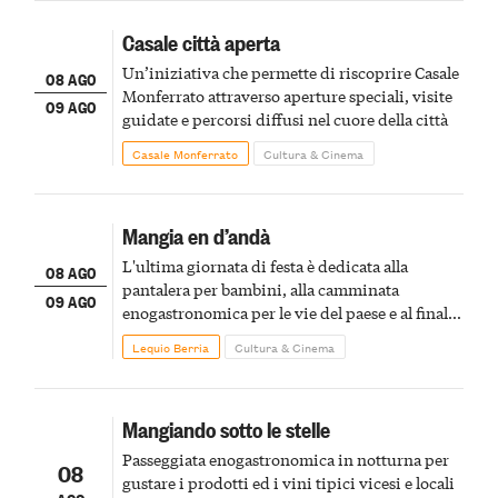
Casale città aperta
Un’iniziativa che permette di riscoprire Casale
08 AGO
Monferrato attraverso aperture speciali, visite
09 AGO
guidate e percorsi diffusi nel cuore della città
Casale Monferrato
Cultura & Cinema
Mangia en d’andà
L'ultima giornata di festa è dedicata alla
08 AGO
pantalera per bambini, alla camminata
09 AGO
enogastronomica per le vie del paese e al finale
pirotecnico
Lequio Berria
Cultura & Cinema
Mangiando sotto le stelle
Passeggiata enogastronomica in notturna per
08
gustare i prodotti ed i vini tipici vicesi e locali