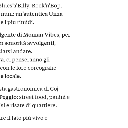
Blues’a’Billy, Rock’n’Bop,
un’autentica Unza-
arnum:
 i più timidi.
olgente di Moman Vibes
, per
sonorità avvolgenti
on
,
ciarsi andare.
ra
, ci penseranno gli
 con le loro coreografie
e locale
.
Coj
sta gastronomica di
 Peggio
: street food, panini e
si e risate di quartiere.
re il lato più vivo e