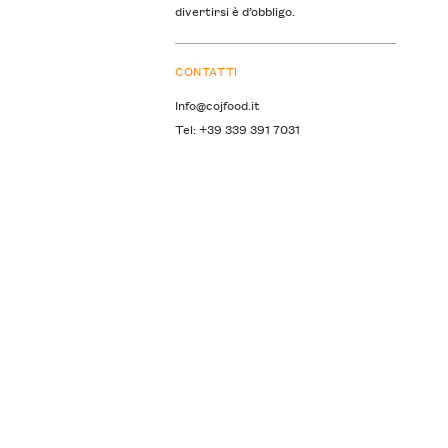
divertirsi è d’obbligo.
CONTATTI
Info@cojfood.it
Tel: +39 339 391 7031