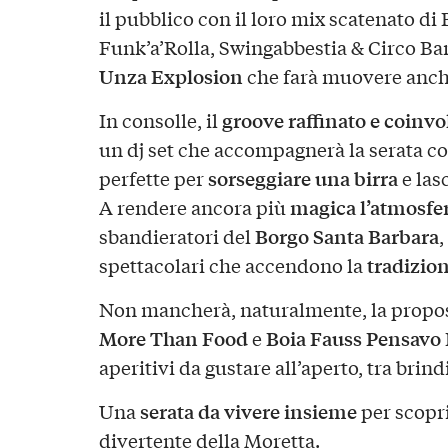
il pubblico con il loro mix scatenato di 
Funk’a’Rolla, Swingabbestia & Circo B
Unza Explosion
che farà muovere anche
groove raffinato e coinv
In consolle, il
un dj set che accompagnerà la serata c
sorseggiare una birra
perfette per
e las
magica l’atmosfe
A rendere ancora più
Borgo Santa Barbara
sbandieratori del
,
tradizion
spettacolari che accendono la
Non mancherà, naturalmente, la propo
More Than Food
Boia Fauss Pensavo
e
aperitivi da gustare all’aperto, tra brindi
serata da vivere insieme
Una
per scopri
divertente della Moretta.