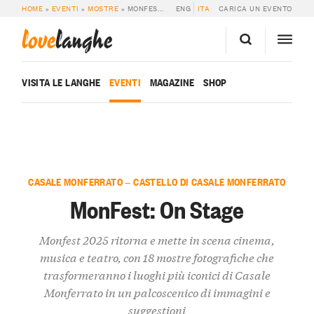
HOME
»
EVENTI
»
MOSTRE
»
MONFEST: ON STAGE
ENG
ITA
CARICA UN EVENTO
love
langhe
VISITA LE LANGHE
EVENTI
MAGAZINE
SHOP
CASALE MONFERRATO — CASTELLO DI CASALE MONFERRATO
MonFest: On Stage
Monfest 2025 ritorna e mette in scena cinema,
musica e teatro, con 18 mostre fotografiche che
trasformeranno i luoghi più iconici di Casale
Monferrato in un palcoscenico di immagini e
suggestioni