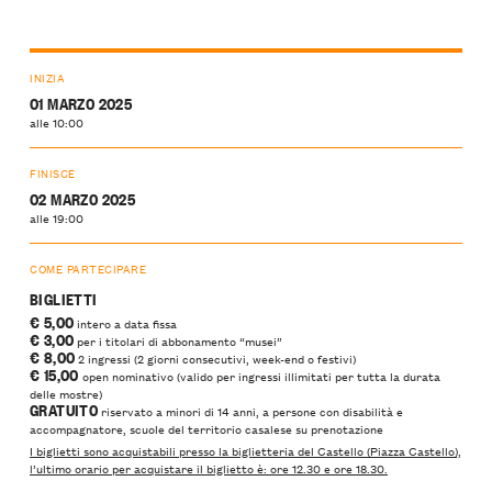
INIZIA
01 MARZO 2025
alle 10:00
FINISCE
02 MARZO 2025
alle 19:00
COME PARTECIPARE
BIGLIETTI
€ 5,00
intero a data fissa
€ 3,00
per i titolari di abbonamento “musei”
€ 8,00
2 ingressi (2 giorni consecutivi, week-end o festivi)
€ 15,00
open nominativo (valido per ingressi illimitati per tutta la durata
delle mostre)
GRATUITO
riservato a minori di 14 anni, a persone con disabilità e
accompagnatore, scuole del territorio casalese su prenotazione
I biglietti sono acquistabili presso la biglietteria del Castello (Piazza Castello),
l’ultimo orario per acquistare il biglietto è: ore 12.30 e ore 18.30.