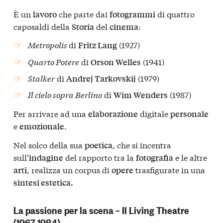
È un
che parte dai
di quattro
lavoro
fotogrammi
caposaldi della
del
:
Storia
cinema
Metropolis
di
(1927)
Fritz Lang
Quarto Potere
di
(1941)
Orson Welles
Stalker
di
(1979)
Andrej Tarkovskij
Il cielo sopra Berlino
di
(1987)
Wim Wenders
Per arrivare ad una
digitale
elaborazione
personale
e
.
emozionale
Nel solco della sua
, che si incentra
poetica
sull’
del rapporto tra la
e le altre
indagine
fotografia
, realizza un corpus di
trasfigurate in una
arti
opere
sintesi estetica.
La passione per la scena – Il Living Theatre
(1967-1984)