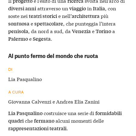
Il
è l’esito di una
svolta nell’arco di
progetto
ricerca
attraverso un
in
, con
diversi anni
viaggio
Italia
soste nei
e nell’
più
teatri storici
architettura
e
, che punteggia l’intera
sontuosa
spettacolare
, da nord a sud, da
e
a
penisola
Venezia
Torino
e
.
Palermo
Segesta
Al punto fermo del mondo che ruota
DI
Lia Pasqualino
A CURA
Giovanna Calvenzi e Andrea Elia Zanini
costruisce una serie di
Lia Pasqualino
formidabili
che
alcuni momenti delle
quadri
fermano
.
rappresentazioni teatrali