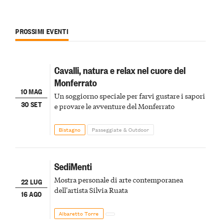
PROSSIMI EVENTI
Cavalli, natura e relax nel cuore del
Monferrato
10 MAG
Un soggiorno speciale per farvi gustare i sapori
30 SET
e provare le avventure del Monferrato
Bistagno
Passeggiate & Outdoor
SediMenti
Mostra personale di arte contemporanea
22 LUG
dell'artista Silvia Ruata
16 AGO
Albaretto Torre