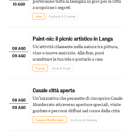
porteranno tutta la famiglia in giro per la città
10 AGO
a scoprirne i segreti
Alba
Cultura & Cinema
Paint-nic: il picnic artistico in Langa
Un'attività rilassante nella natura tra pittura,
08 AGO
vino e nuove amicizie. Alla fine, puoi
09 AGO
scambiare la tua tela o portarla a casa
Treiso
Wine & Food
Casale città aperta
Un’iniziativa che permette di riscoprire Casale
08 AGO
Monferrato attraverso aperture speciali, visite
09 AGO
guidate e percorsi diffusi nel cuore della città
Casale Monferrato
Cultura & Cinema