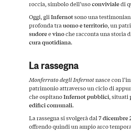
conviviale
roccia, simbolo dell’uso
di q
Infernot
Oggi, gli
sono una testimonianz
uomo e territorio
profonda tra
, un patr
sudore
vino
e
che racconta una storia d
cura quotidiana
.
La rassegna
Monferrato degli Infernot
nasce con l’in
patrimonio attraverso un ciclo di appu
Infernot pubblici
che ospitano
, situat
edifici comunali
.
7 dicembre
La rassegna si svolgerà dal
offrendo quindi un ampio arco temporal