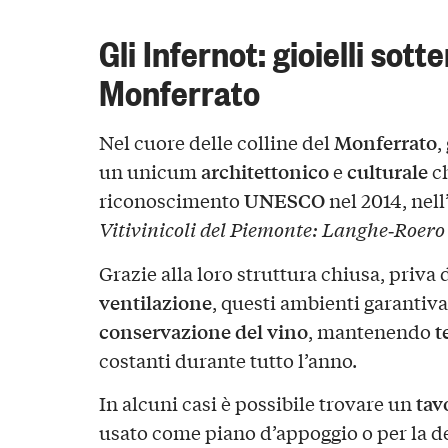
Gli Infernot: gioielli sott
Monferrato
Monferrato
Nel cuore delle colline del
,
architettonico
culturale
un unicum
e
ch
UNESCO
riconoscimento
nel 2014, nell
Vitivinicoli del Piemonte: Langhe‑Roero
Grazie alla loro struttura chiusa, priva 
ventilazione
, questi ambienti garantiva
conservazione del vino
t
, mantenendo
costanti durante tutto l’anno.
tav
In alcuni casi è possibile trovare un
usato come piano d’appoggio o per la d