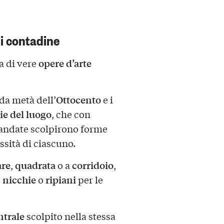
i contadine
opere d’arte
ma di vere
Ottocento
nda metà dell’
e i
ie del luogo
, che con
andate scolpirono forme
essità di ciascuno.
are
quadrata
corridoio
,
o a
,
nicchie
ripiani
,
o
per le
ntrale
scolpito nella stessa