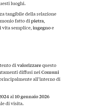
uesti luoghi.
a tangibile della relazione
pietra
imonio fatto di
,
ingegno
i vita semplice,
e
valorizzare
tento di
questo
Comuni
ntamenti diffusi nei
i principalmente all’interno di
 2024
10 gennaio 2026
al
e di visita.