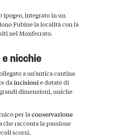
 ipogeo, integrato in un
ono Fubine la località con la
siti nel Monferrato.
 e nicchie
ollegato a un’antica cantina
incisioni
ite da
e dotate di
i grandi dimensioni, uniche
conservazione
cnico per la
o
che racconta la passione
coli scorsi.