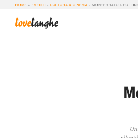
HOME
»
EVENTI
»
CULTURA & CINEMA
»
MONFERRATO DEGLI INF
love
langhe
Mo
Un 
silenz