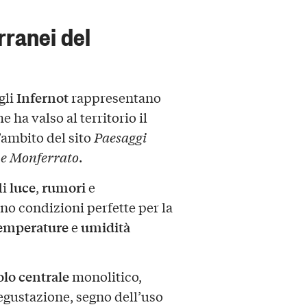
erranei del
Infernot
 gli
rappresentano
e ha valso al territorio il
’ambito del sito
Paesaggi
 e Monferrato
.
luce
rumori
di
,
e
no condizioni perfette per la
emperature
umidità
e
olo centrale
monolitico,
egustazione, segno dell’uso