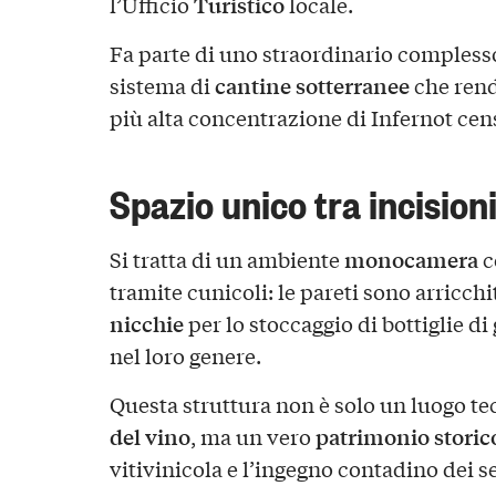
Turistico
l’Ufficio
locale.
Fa parte di uno straordinario complesso
cantine sotterranee
sistema di
che rend
più alta concentrazione di Infernot cen
Spazio unico tra incisioni
monocamera
Si tratta di un ambiente
c
tramite cunicoli: le pareti sono arricch
nicchie
per lo stoccaggio di bottiglie d
nel loro genere.
Questa struttura non è solo un luogo te
del vino
patrimonio storic
, ma un vero
vitivinicola e l’ingegno contadino dei se