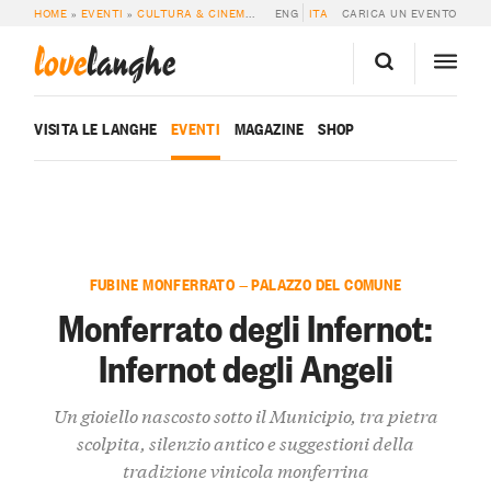
HOME
»
EVENTI
»
CULTURA & CINEMA
»
MONFERRATO DEGLI INFERNOT: INFER
ENG
ITA
CARICA UN EVENTO
love
langhe
VISITA LE LANGHE
EVENTI
MAGAZINE
SHOP
FUBINE MONFERRATO — PALAZZO DEL COMUNE
Monferrato degli Infernot:
Infernot degli Angeli
Un gioiello nascosto sotto il Municipio, tra pietra
scolpita, silenzio antico e suggestioni della
tradizione vinicola monferrina