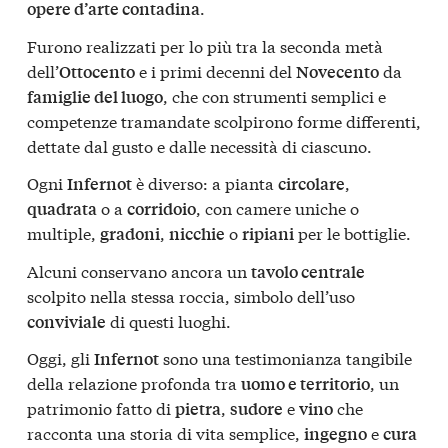
.
opere d’arte contadina
Furono realizzati per lo più tra la seconda metà
dell’
e i primi decenni del
da
Ottocento
Novecento
, che con strumenti semplici e
famiglie del luogo
competenze tramandate scolpirono forme differenti,
dettate dal gusto e dalle necessità di ciascuno.
Ogni
è diverso: a pianta
,
Infernot
circolare
o a
, con camere uniche o
quadrata
corridoio
multiple,
,
o
per le bottiglie.
gradoni
nicchie
ripiani
Alcuni conservano ancora un
tavolo centrale
scolpito nella stessa roccia, simbolo dell’uso
di questi luoghi.
conviviale
Oggi, gli
sono una testimonianza tangibile
Infernot
della relazione profonda tra
, un
uomo e territorio
patrimonio fatto di
,
e
che
pietra
sudore
vino
racconta una storia di vita semplice,
e
ingegno
cura