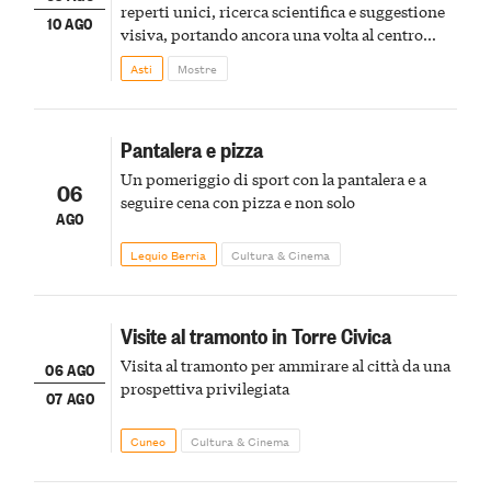
reperti unici, ricerca scientifica e suggestione
10 AGO
visiva, portando ancora una volta al centro
della scena le meraviglie del passato astigiano
Asti
Mostre
Pantalera e pizza
Un pomeriggio di sport con la pantalera e a
06
seguire cena con pizza e non solo
AGO
Lequio Berria
Cultura & Cinema
Visite al tramonto in Torre Civica
Visita al tramonto per ammirare al città da una
06 AGO
prospettiva privilegiata
07 AGO
Cuneo
Cultura & Cinema