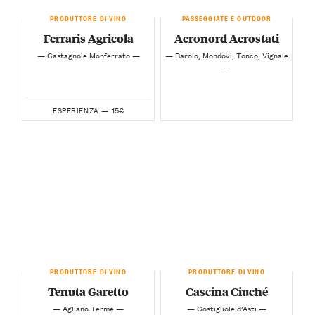
PRODUTTORE DI VINO
PASSEGGIATE E OUTDOOR
Ferraris Agricola
Aeronord Aerostati
— Castagnole Monferrato —
— Barolo, Mondovì, Tonco, Vignale
—
15€
ESPERIENZA —
PRODUTTORE DI VINO
PRODUTTORE DI VINO
Tenuta Garetto
Cascina Ciuché
— Agliano Terme —
— Costigliole d’Asti —