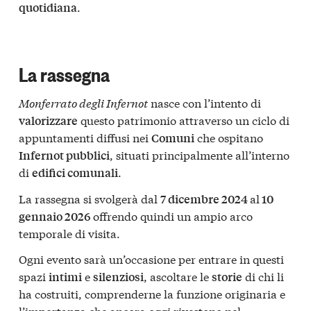
.
quotidiana
La rassegna
Monferrato degli Infernot
nasce con l’intento di
questo patrimonio attraverso un ciclo di
valorizzare
appuntamenti diffusi nei
che ospitano
Comuni
, situati principalmente all’interno
Infernot pubblici
di
.
edifici comunali
La rassegna si svolgerà dal
al
7 dicembre 2024
10
offrendo quindi un ampio arco
gennaio 2026
temporale di visita.
Ogni evento sarà un’occasione per entrare in questi
spazi
e
, ascoltare le
di chi li
intimi
silenziosi
storie
ha costruiti, comprenderne la funzione originaria e
l’importanza che ancora oggi rivestono nel