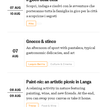
Scopri, indaga e risolvi con le avventure che
07 AUG
porteranno tutta la famiglia in giro per la città
10 AUG
a scoprirne i segreti
Alba
Gnocco & stinco
An afternoon of sport with pantalera, typical
07
gastronomic delicacies, and art
AUG
Lequio Berria
Culture & Cinema
Paint-nic: an artistic picnic in Langa
A relaxing activity in nature featuring
08 AUG
painting, wine, and new friends. At the end,
09 AUG
you can swap your canvas or take it home.
Treiso
Food & Wine