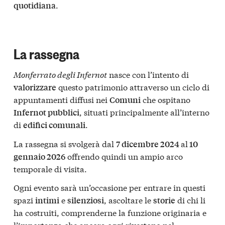
.
quotidiana
La rassegna
Monferrato degli Infernot
nasce con l’intento di
questo patrimonio attraverso un ciclo di
valorizzare
appuntamenti diffusi nei
che ospitano
Comuni
, situati principalmente all’interno
Infernot pubblici
di
.
edifici comunali
La rassegna si svolgerà dal
al
7 dicembre 2024
10
offrendo quindi un ampio arco
gennaio 2026
temporale di visita.
Ogni evento sarà un’occasione per entrare in questi
spazi
e
, ascoltare le
di chi li
intimi
silenziosi
storie
ha costruiti, comprenderne la funzione originaria e
l’importanza che ancora oggi rivestono nel