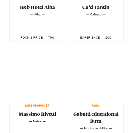
B&b Hotel Alba
Ca 'd Tantin
— Alba —
— Calosso —
76€
20€
ROOM'S PRICE —
EXPERIENCE —
WINE PRODUCER
FARM
Massimo Rivetti
Gabutti educational
farm
— Neive —
— Monforte d’Alba —