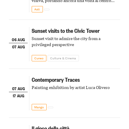
visiva, portando ancora una volta al centro
della scena le meraviglie del passato astigiano
Asti
Sunset visits to the Civic Tower
Sunset visit to admire the city from a
06 AUG
privileged perspective
07 AUG
Cuneo
Culture & Cinema
Contemporary Traces
Painting exhibition by artist Luca Olivero
07 AUG
17 AUG
Mango
Il gioco della città