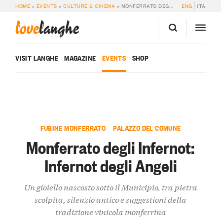
HOME
»
EVENTS
»
CULTURE & CINEMA
»
MONFERRATO DEGLI INFERNOT: INFERNOT DEGLI ANGELI
ENG
ITA
love
langhe
VISIT LANGHE
MAGAZINE
EVENTS
SHOP
FUBINE MONFERRATO — PALAZZO DEL COMUNE
Monferrato degli Infernot:
Infernot degli Angeli
Un gioiello nascosto sotto il Municipio, tra pietra
scolpita, silenzio antico e suggestioni della
tradizione vinicola monferrina