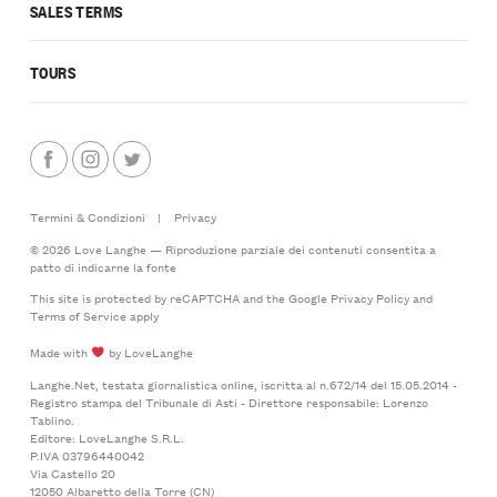
SALES TERMS
TOURS
Termini & Condizioni
|
Privacy
© 2026 Love Langhe — Riproduzione parziale dei contenuti consentita a
patto di indicarne la fonte
This site is protected by reCAPTCHA and the Google
Privacy Policy
and
Terms of Service
apply
Made with
by LoveLanghe
Langhe.Net, testata giornalistica online, iscritta al n.672/14 del 15.05.2014 -
Registro stampa del Tribunale di Asti - Direttore responsabile: Lorenzo
Tablino.
Editore: LoveLanghe S.R.L.
P.IVA 03796440042
Via Castello 20
12050 Albaretto della Torre (CN)