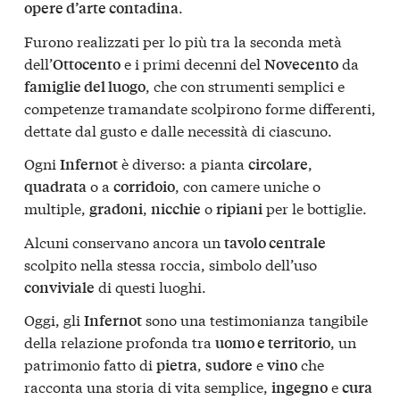
.
opere d’arte contadina
Furono realizzati per lo più tra la seconda metà
dell’
e i primi decenni del
da
Ottocento
Novecento
, che con strumenti semplici e
famiglie del luogo
competenze tramandate scolpirono forme differenti,
dettate dal gusto e dalle necessità di ciascuno.
Ogni
è diverso: a pianta
,
Infernot
circolare
o a
, con camere uniche o
quadrata
corridoio
multiple,
,
o
per le bottiglie.
gradoni
nicchie
ripiani
Alcuni conservano ancora un
tavolo centrale
scolpito nella stessa roccia, simbolo dell’uso
di questi luoghi.
conviviale
Oggi, gli
sono una testimonianza tangibile
Infernot
della relazione profonda tra
, un
uomo e territorio
patrimonio fatto di
,
e
che
pietra
sudore
vino
racconta una storia di vita semplice,
e
ingegno
cura