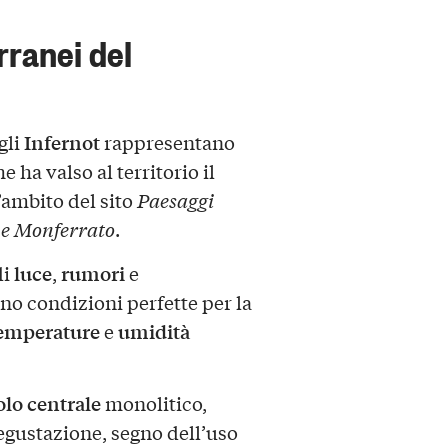
erranei del
Infernot
 gli
rappresentano
e ha valso al territorio il
’ambito del sito
Paesaggi
 e Monferrato
.
luce
rumori
di
,
e
no condizioni perfette per la
emperature
umidità
e
olo centrale
monolitico,
egustazione, segno dell’uso