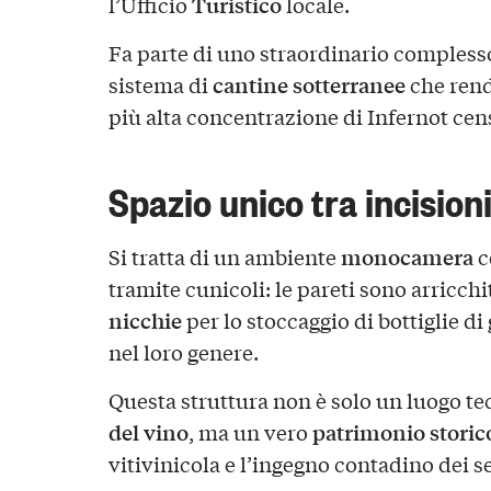
Turistico
l’Ufficio
locale.
Fa parte di uno straordinario complesso
cantine sotterranee
sistema di
che rend
più alta concentrazione di Infernot cen
Spazio unico tra incisioni
monocamera
Si tratta di un ambiente
c
tramite cunicoli: le pareti sono arricch
nicchie
per lo stoccaggio di bottiglie d
nel loro genere.
Questa struttura non è solo un luogo te
del vino
patrimonio storic
, ma un vero
vitivinicola e l’ingegno contadino dei se