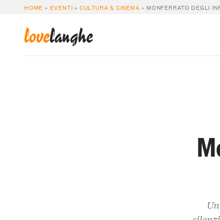
HOME
»
EVENTI
»
CULTURA & CINEMA
»
MONFERRATO DEGLI INF
love
langhe
Mo
Un 
silenz