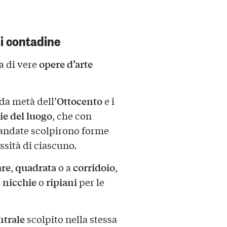
i contadine
opere d’arte
ma di vere
Ottocento
nda metà dell’
e i
ie del luogo
, che con
andate scolpirono forme
essità di ciascuno.
are
quadrata
corridoio
,
o a
,
nicchie
ripiani
,
o
per le
ntrale
scolpito nella stessa