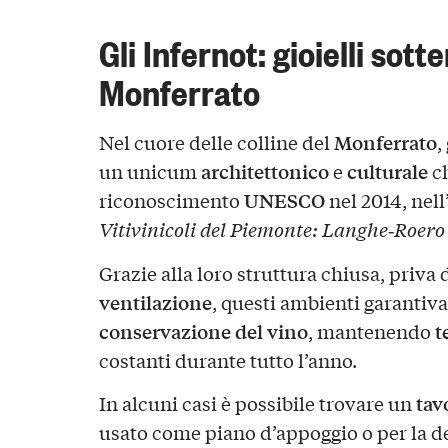
Gli Infernot: gioielli sott
Monferrato
Monferrato
Nel cuore delle colline del
,
architettonico
culturale
un unicum
e
ch
UNESCO
riconoscimento
nel 2014, nell
Vitivinicoli del Piemonte: Langhe‑Roero
Grazie alla loro struttura chiusa, priva 
ventilazione
, questi ambienti garantiva
conservazione del vino
t
, mantenendo
costanti durante tutto l’anno.
tav
In alcuni casi è possibile trovare un
usato come piano d’appoggio o per la d