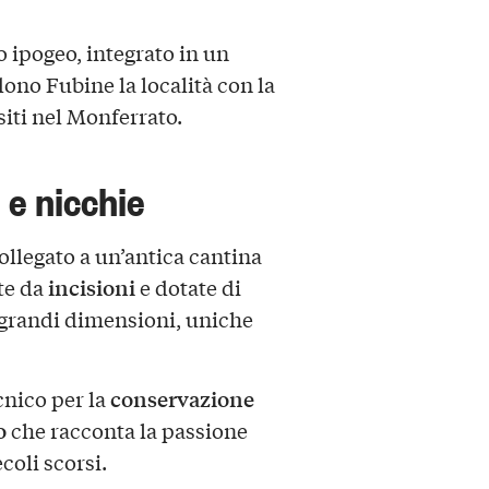
 ipogeo, integrato in un
ono Fubine la località con la
siti nel Monferrato.
 e nicchie
ollegato a un’antica cantina
incisioni
ite da
e dotate di
i grandi dimensioni, uniche
conservazione
cnico per la
o
che racconta la passione
coli scorsi.