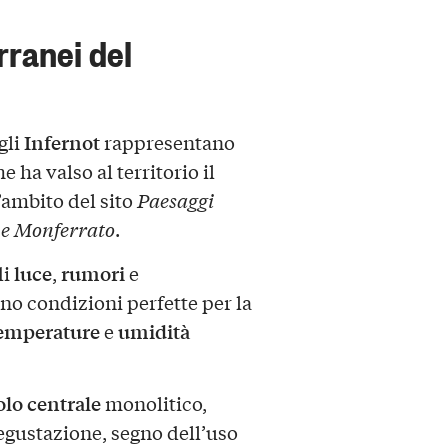
erranei del
Infernot
 gli
rappresentano
e ha valso al territorio il
’ambito del sito
Paesaggi
 e Monferrato
.
luce
rumori
di
,
e
no condizioni perfette per la
emperature
umidità
e
olo centrale
monolitico,
egustazione, segno dell’uso