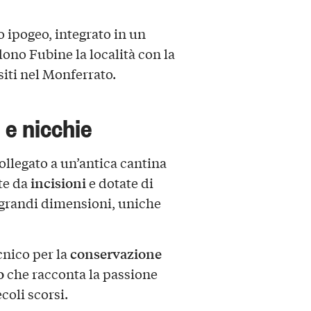
 ipogeo, integrato in un
ono Fubine la località con la
siti nel Monferrato.
 e nicchie
ollegato a un’antica cantina
incisioni
ite da
e dotate di
i grandi dimensioni, uniche
conservazione
cnico per la
o
che racconta la passione
coli scorsi.