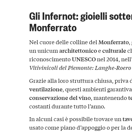
Gli Infernot: gioielli sott
Monferrato
Monferrato
Nel cuore delle colline del
,
architettonico
culturale
un unicum
e
ch
UNESCO
riconoscimento
nel 2014, nell
Vitivinicoli del Piemonte: Langhe‑Roero
Grazie alla loro struttura chiusa, priva 
ventilazione
, questi ambienti garantiva
conservazione del vino
t
, mantenendo
costanti durante tutto l’anno.
tav
In alcuni casi è possibile trovare un
usato come piano d’appoggio o per la d