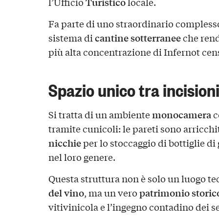
Turistico
l’Ufficio
locale.
Fa parte di uno straordinario complesso
cantine sotterranee
sistema di
che rend
più alta concentrazione di Infernot cen
Spazio unico tra incisioni
monocamera
Si tratta di un ambiente
c
tramite cunicoli: le pareti sono arricch
nicchie
per lo stoccaggio di bottiglie d
nel loro genere.
Questa struttura non è solo un luogo te
del vino
patrimonio storic
, ma un vero
vitivinicola e l’ingegno contadino dei se