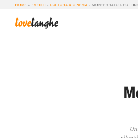
HOME
»
EVENTI
»
CULTURA & CINEMA
»
MONFERRATO DEGLI INF
love
langhe
Mo
Un 
silenz