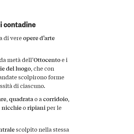
i contadine
opere d’arte
ma di vere
Ottocento
nda metà dell’
e i
ie del luogo
, che con
andate scolpirono forme
essità di ciascuno.
are
quadrata
corridoio
,
o a
,
nicchie
ripiani
,
o
per le
ntrale
scolpito nella stessa