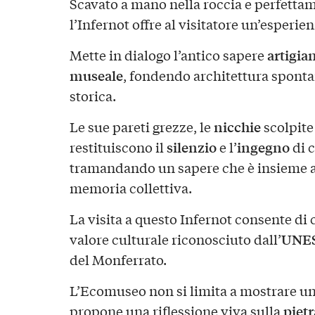
Scavato a mano nella roccia e perfettame
l’Infernot offre al visitatore un’esperie
artigia
Mette in dialogo l’antico sapere
museale
, fondendo architettura spont
storica.
nicchie
Le sue pareti grezze, le
scolpite
silenzio
ingegno
restituiscono il
e l’
di c
tramandando un sapere che è insieme a
memoria collettiva.
La visita a questo Infernot consente d
UNE
valore culturale riconosciuto dall’
del Monferrato.
L’Ecomuseo non si limita a mostrare u
pietr
propone una riflessione viva sulla