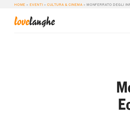
HOME
»
EVENTI
»
CULTURA & CINEMA
»
MONFERRATO DEGLI IN
love
langhe
Mo
E