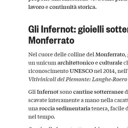
lavoro
continuità storica
e
.
Gli Infernot: gioielli sott
Monferrato
Monferrato
Nel cuore delle colline del
,
architettonico
culturale
un unicum
e
ch
UNESCO
riconoscimento
nel 2014, nell
Vitivinicoli del Piemonte: Langhe‑Roero
Infernot
cantine sotterranee
Gli
sono
d
scavate interamente a mano nella carat
roccia sedimentaria
una
tenera, facile
nel tempo.