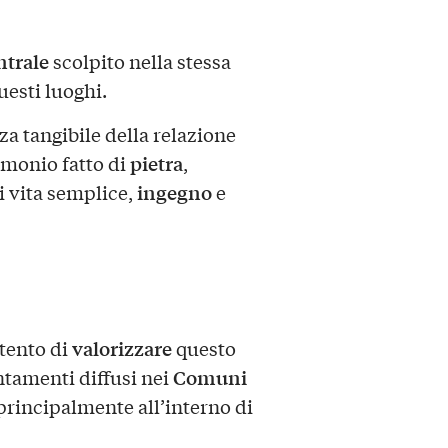
ntrale
scolpito nella stessa
uesti luoghi.
a tangibile della relazione
pietra
imonio fatto di
,
ingegno
i vita semplice,
e
valorizzare
tento di
questo
Comuni
ntamenti diffusi nei
i principalmente all’interno di