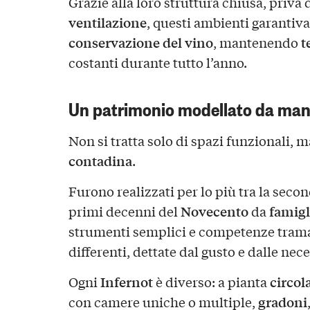
Grazie alla loro struttura chiusa, priva 
ventilazione
, questi ambienti garantiva
conservazione del vino
t
, mantenendo
costanti durante tutto l’anno.
Un patrimonio modellato da man
Non si tratta solo di spazi funzionali, 
contadina
.
Furono realizzati per lo più tra la seco
Novecento
famigl
primi decenni del
da
strumenti semplici e competenze tram
differenti, dettate dal gusto e dalle nec
Infernot
circol
Ogni
è diverso: a pianta
gradoni
con camere uniche o multiple,