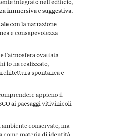
nte integrato nell’edificio,
immersiva
suggestiva
nza
e
.
nale
con la narrazione
anea e consapevolezza
 e l’atmosfera ovattata
hi lo ha realizzato,
rchitettura spontanea e
i comprendere appieno il
SCO
ai paesaggi vitivinicoli
n ambiente conservato, ma
a
identità
come materia di
,