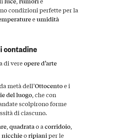
luce
rumori
di
,
e
no condizioni perfette per la
emperature
umidità
e
i contadine
opere d’arte
ma di vere
Ottocento
nda metà dell’
e i
ie del luogo
, che con
andate scolpirono forme
essità di ciascuno.
are
quadrata
corridoio
,
o a
,
nicchie
ripiani
,
o
per le