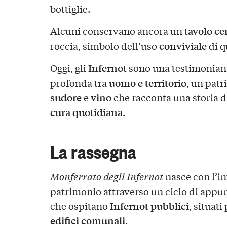
bottiglie.
tavolo ce
Alcuni conservano ancora un
conviviale
roccia, simbolo dell’uso
di q
Infernot
Oggi, gli
sono una testimonianz
uomo e territorio
profonda tra
, un patr
sudore
vino
e
che racconta una storia d
cura quotidiana
.
La rassegna
Monferrato degli Infernot
nasce con l’in
patrimonio attraverso un ciclo di appu
Infernot pubblici
che ospitano
, situat
edifici comunali
.