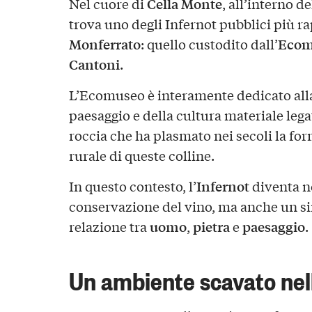
Cella Monte
Nel cuore di
, all’interno d
trova uno degli Infernot pubblici più r
Monferrato
Ecomu
: quello custodito dall’
Cantoni
.
L’Ecomuseo è interamente dedicato alla
paesaggio e della cultura materiale lega
roccia che ha plasmato nei secoli la for
rurale di queste colline.
Infernot
In questo contesto, l’
diventa n
conservazione del vino, ma anche un s
uomo
pietra
paesaggio
relazione tra
,
e
.
Un ambiente scavato ne