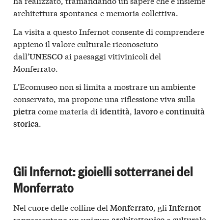
ha realizzato, tramandando un sapere che è insieme
architettura spontanea e memoria collettiva.
La visita a questo Infernot consente di comprendere
appieno il valore culturale riconosciuto
dall’
ai paesaggi vitivinicoli del
UNESCO
Monferrato.
L’Ecomuseo non si limita a mostrare un ambiente
conservato, ma propone una riflessione viva sulla
come materia di
,
e
pietra
identità
lavoro
continuità
.
storica
Gli Infernot: gioielli sotterranei del
Monferrato
Nel cuore delle colline del
, gli
Monferrato
Infernot
rappresentano un unicum
e
architettonico
culturale