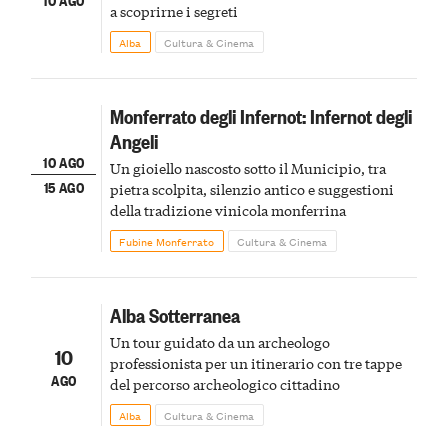
a scoprirne i segreti
Alba
Cultura & Cinema
Monferrato degli Infernot: Infernot degli
Angeli
10 AGO
Un gioiello nascosto sotto il Municipio, tra
15 AGO
pietra scolpita, silenzio antico e suggestioni
della tradizione vinicola monferrina
Fubine Monferrato
Cultura & Cinema
Alba Sotterranea
Un tour guidato da un archeologo
10
professionista per un itinerario con tre tappe
AGO
del percorso archeologico cittadino
Alba
Cultura & Cinema