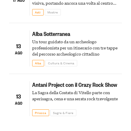
visiva, portando ancora una volta al centro
della scena le meraviglie del passato astigiano
Asti
Mostre
Alba Sotterranea
Un tour guidato da un archeologo
13
professionista per un itinerario con tre tappe
AGO
del percorso archeologico cittadino
Alba
Cultura & Cinema
Antani Project con il Crazy Rock Show
La Sagra della Costata di Vitello parte con
13
aperisagra, cena e una serata rock travolgente
AGO
Priocca
Sagre & Fiere