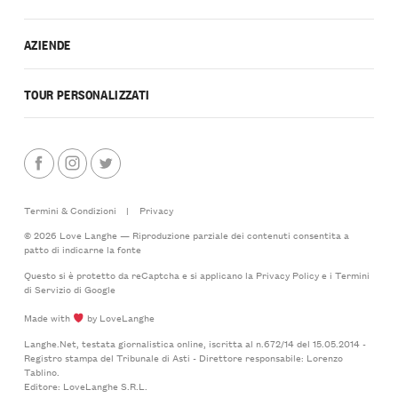
AZIENDE
TOUR PERSONALIZZATI
Termini & Condizioni
|
Privacy
© 2026 Love Langhe — Riproduzione parziale dei contenuti consentita a
patto di indicarne la fonte
Questo si è protetto da reCaptcha e si applicano la
Privacy Policy
e i
Termini
di Servizio
di Google
Made with
by LoveLanghe
Langhe.Net, testata giornalistica online, iscritta al n.672/14 del 15.05.2014 -
Registro stampa del Tribunale di Asti - Direttore responsabile: Lorenzo
Tablino.
Editore: LoveLanghe S.R.L.