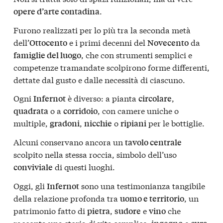
.
opere d’arte contadina
Furono realizzati per lo più tra la seconda metà
dell’
e i primi decenni del
da
Ottocento
Novecento
, che con strumenti semplici e
famiglie del luogo
competenze tramandate scolpirono forme differenti,
dettate dal gusto e dalle necessità di ciascuno.
Ogni
è diverso: a pianta
,
Infernot
circolare
o a
, con camere uniche o
quadrata
corridoio
multiple,
,
o
per le bottiglie.
gradoni
nicchie
ripiani
Alcuni conservano ancora un
tavolo centrale
scolpito nella stessa roccia, simbolo dell’uso
di questi luoghi.
conviviale
Oggi, gli
sono una testimonianza tangibile
Infernot
della relazione profonda tra
, un
uomo e territorio
patrimonio fatto di
,
e
che
pietra
sudore
vino
racconta una storia di vita semplice,
e