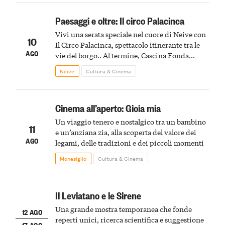
Paesaggi e oltre: Il circo Palacinca
Vivi una serata speciale nel cuore di Neive con
10
Il Circo Palacinca, spettacolo itinerante tra le
AGO
vie del borgo.. Al termine, Cascina Fonda
Winery offrirà una degustazione di due
Neive
Cultura & Cinema
spumanti.
Cinema all’aperto: Gioia mia
Un viaggio tenero e nostalgico tra un bambino
11
e un’anziana zia, alla scoperta del valore dei
AGO
legami, delle tradizioni e dei piccoli momenti
Monesiglio
Cultura & Cinema
Il Leviatano e le Sirene
Una grande mostra temporanea che fonde
12 AGO
reperti unici, ricerca scientifica e suggestione
17 AGO