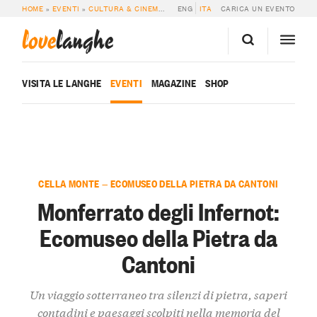
HOME
»
EVENTI
»
CULTURA & CINEMA
»
MONFERRATO DEGLI INFERNOT: ECOM
ENG
ITA
CARICA UN EVENTO
love
langhe
VISITA LE LANGHE
EVENTI
MAGAZINE
SHOP
CELLA MONTE — ECOMUSEO DELLA PIETRA DA CANTONI
Monferrato degli Infernot:
Ecomuseo della Pietra da
Cantoni
Un viaggio sotterraneo tra silenzi di pietra, saperi
contadini e paesaggi scolpiti nella memoria del