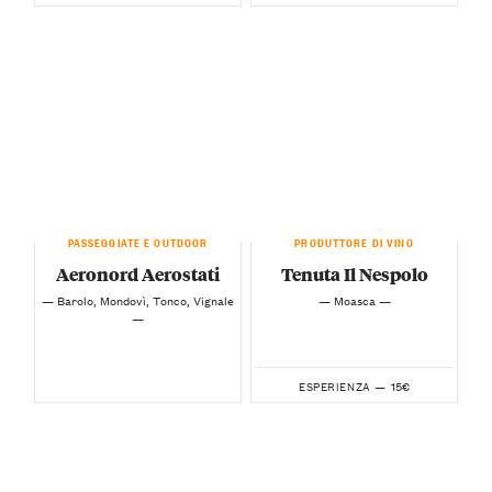
PASSEGGIATE E OUTDOOR
PRODUTTORE DI VINO
Aeronord Aerostati
Tenuta Il Nespolo
— Barolo, Mondovì, Tonco, Vignale
— Moasca —
—
15€
ESPERIENZA —