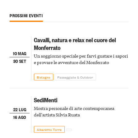
PROSSIMI EVENTI
Cavalli, natura e relax nel cuore del
Monferrato
10 MAG
Un soggiorno speciale per farvi gustare i sapori
30 SET
e provare le avventure del Monferrato
Bistagno
Passeggiate & Outdoor
SediMenti
Mostra personale di arte contemporanea
22 LUG
dell'artista Silvia Ruata
16 AGO
Albaretto Torre