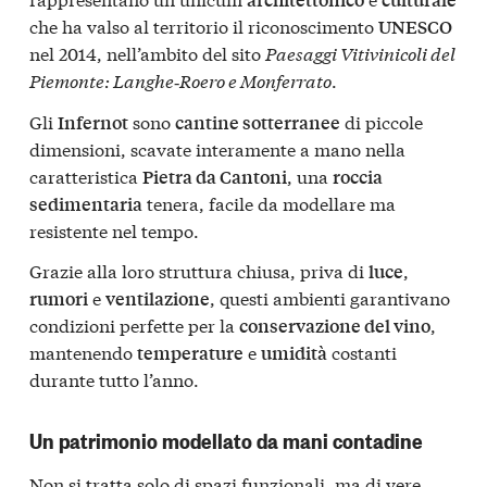
che ha valso al territorio il riconoscimento
UNESCO
nel 2014, nell’ambito del sito
Paesaggi Vitivinicoli del
Piemonte: Langhe‑Roero e Monferrato
.
Gli
sono
di piccole
Infernot
cantine sotterranee
dimensioni, scavate interamente a mano nella
caratteristica
, una
Pietra da Cantoni
roccia
tenera, facile da modellare ma
sedimentaria
resistente nel tempo.
Grazie alla loro struttura chiusa, priva di
,
luce
e
, questi ambienti garantivano
rumori
ventilazione
condizioni perfette per la
,
conservazione del vino
mantenendo
e
costanti
temperature
umidità
durante tutto l’anno.
Un patrimonio modellato da mani contadine
Non si tratta solo di spazi funzionali, ma di vere