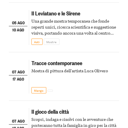
Il Leviatano e le Sirene
Una grande mostra temporanea che fonde
05 AGO
reperti unici, ricerca scientifica e suggestione
10 AGO
visiva, portando ancora una volta al centro
della scena le meraviglie del passato astigiano
Asti
Mostre
Tracce contemporanee
Mostra di pittura dell'artista Luca Olivero
07 AGO
17 AGO
Mango
Il gioco della città
Scopri, indaga e risolvi con le avventure che
07 AGO
porteranno tutta la famiglia in giro per la città
10 AGO