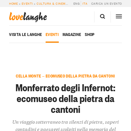
HOME
»
EVENTI
»
CULTURA & CINEMA
»
MONFERRATO DEGLI INFERNOT: ECOM
ENG
ITA
CARICA UN EVENTO
love
langhe
VISITA LE LANGHE
EVENTI
MAGAZINE
SHOP
CELLA MONTE — ECOMUSEO DELLA PIETRA DA CANTONI
Monferrato degli Infernot:
ecomuseo della pietra da
cantoni
Un viaggio sotterraneo tra silenzi di pietra, saperi
contadini e paesaggi scolpiti nella memoria del