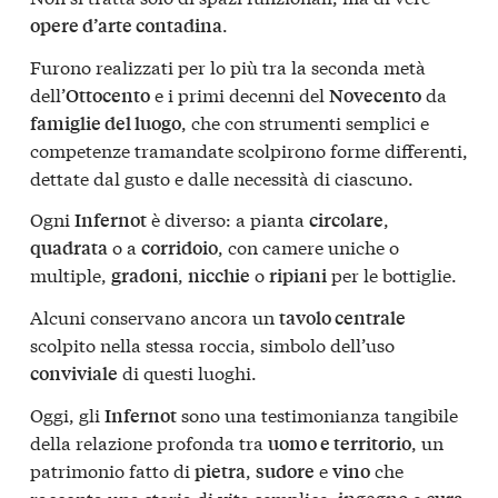
.
opere d’arte contadina
Furono realizzati per lo più tra la seconda metà
dell’
e i primi decenni del
da
Ottocento
Novecento
, che con strumenti semplici e
famiglie del luogo
competenze tramandate scolpirono forme differenti,
dettate dal gusto e dalle necessità di ciascuno.
Ogni
è diverso: a pianta
,
Infernot
circolare
o a
, con camere uniche o
quadrata
corridoio
multiple,
,
o
per le bottiglie.
gradoni
nicchie
ripiani
Alcuni conservano ancora un
tavolo centrale
scolpito nella stessa roccia, simbolo dell’uso
di questi luoghi.
conviviale
Oggi, gli
sono una testimonianza tangibile
Infernot
della relazione profonda tra
, un
uomo e territorio
patrimonio fatto di
,
e
che
pietra
sudore
vino
racconta una storia di vita semplice,
e