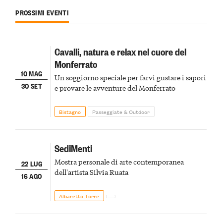
PROSSIMI EVENTI
Cavalli, natura e relax nel cuore del
Monferrato
10 MAG
Un soggiorno speciale per farvi gustare i sapori
30 SET
e provare le avventure del Monferrato
Bistagno
Passeggiate & Outdoor
SediMenti
Mostra personale di arte contemporanea
22 LUG
dell'artista Silvia Ruata
16 AGO
Albaretto Torre