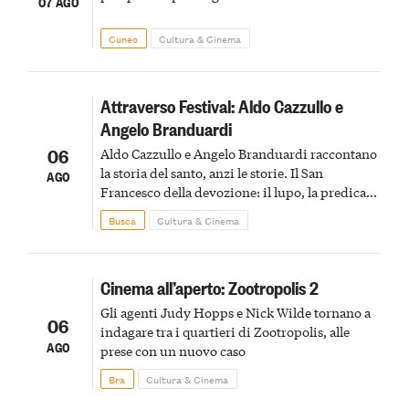
07 AGO
Cuneo
Cultura & Cinema
Attraverso Festival: Aldo Cazzullo e
Angelo Branduardi
06
Aldo Cazzullo e Angelo Branduardi raccontano
la storia del santo, anzi le storie. Il San
AGO
Francesco della devozione: il lupo, la predica
agli uccelli, le stimmate
Busca
Cultura & Cinema
Cinema all’aperto: Zootropolis 2
Gli agenti Judy Hopps e Nick Wilde tornano a
06
indagare tra i quartieri di Zootropolis, alle
AGO
prese con un nuovo caso
Bra
Cultura & Cinema