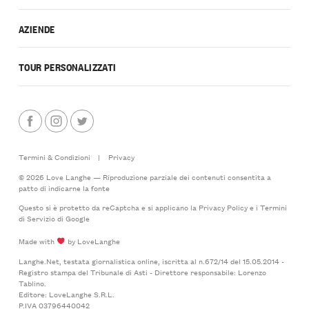
AZIENDE
TOUR PERSONALIZZATI
Termini & Condizioni
|
Privacy
© 2026 Love Langhe — Riproduzione parziale dei contenuti consentita a
patto di indicarne la fonte
Questo si è protetto da reCaptcha e si applicano la
Privacy Policy
e i
Termini
di Servizio
di Google
Made with
by LoveLanghe
Langhe.Net, testata giornalistica online, iscritta al n.672/14 del 15.05.2014 -
Registro stampa del Tribunale di Asti - Direttore responsabile: Lorenzo
Tablino.
Editore: LoveLanghe S.R.L.
P.IVA 03796440042