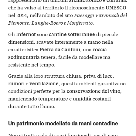
che ha valso al territorio il riconoscimento
UNESCO
nel 2014, nell’ambito del sito
Paesaggi Vitivinicoli del
Piemonte: Langhe‑Roero e Monferrato
.
Gli
sono
di piccole
Infernot
cantine sotterranee
dimensioni, scavate interamente a mano nella
caratteristica
, una
Pietra da Cantoni
roccia
tenera, facile da modellare ma
sedimentaria
resistente nel tempo.
Grazie alla loro struttura chiusa, priva di
,
luce
e
, questi ambienti garantivano
rumori
ventilazione
condizioni perfette per la
,
conservazione del vino
mantenendo
e
costanti
temperature
umidità
durante tutto l’anno.
Un patrimonio modellato da mani contadine
Non si tratta solo di spazi funzionali, ma di vere