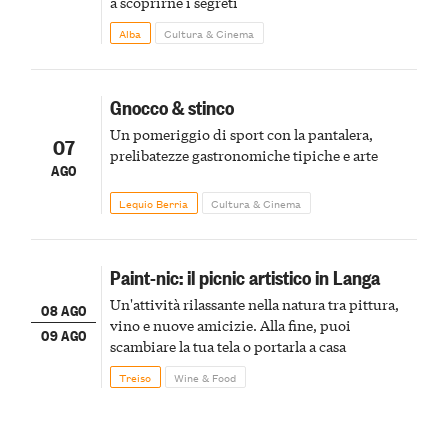
a scoprirne i segreti
Alba
Cultura & Cinema
Gnocco & stinco
Un pomeriggio di sport con la pantalera,
07
prelibatezze gastronomiche tipiche e arte
AGO
Lequio Berria
Cultura & Cinema
Paint-nic: il picnic artistico in Langa
Un'attività rilassante nella natura tra pittura,
08 AGO
vino e nuove amicizie. Alla fine, puoi
09 AGO
scambiare la tua tela o portarla a casa
Treiso
Wine & Food