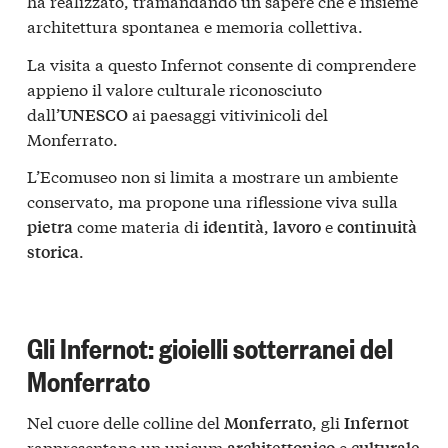
ha realizzato, tramandando un sapere che è insieme
architettura spontanea e memoria collettiva.
La visita a questo Infernot consente di comprendere
appieno il valore culturale riconosciuto
dall’
ai paesaggi vitivinicoli del
UNESCO
Monferrato.
L’Ecomuseo non si limita a mostrare un ambiente
conservato, ma propone una riflessione viva sulla
come materia di
,
e
pietra
identità
lavoro
continuità
.
storica
Gli Infernot: gioielli sotterranei del
Monferrato
Nel cuore delle colline del
, gli
Monferrato
Infernot
rappresentano un unicum
e
architettonico
culturale