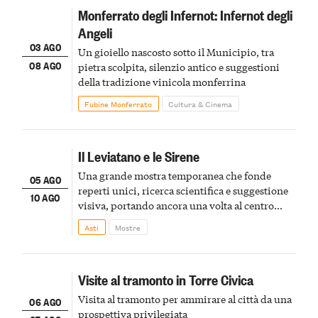
Monferrato degli Infernot: Infernot degli
Angeli
03 AGO
Un gioiello nascosto sotto il Municipio, tra
08 AGO
pietra scolpita, silenzio antico e suggestioni
della tradizione vinicola monferrina
Fubine Monferrato
Cultura & Cinema
Il Leviatano e le Sirene
Una grande mostra temporanea che fonde
05 AGO
reperti unici, ricerca scientifica e suggestione
10 AGO
visiva, portando ancora una volta al centro
della scena le meraviglie del passato astigiano
Asti
Mostre
Visite al tramonto in Torre Civica
Visita al tramonto per ammirare al città da una
06 AGO
prospettiva privilegiata