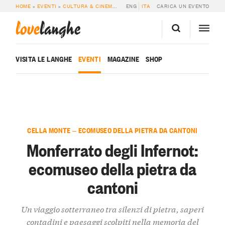
HOME
»
EVENTI
»
CULTURA & CINEMA
»
MONFERRATO DEGLI INFERNOT: ECOM
ENG
ITA
CARICA UN EVENTO
love
langhe
VISITA LE LANGHE
EVENTI
MAGAZINE
SHOP
CELLA MONTE — ECOMUSEO DELLA PIETRA DA CANTONI
Monferrato degli Infernot:
ecomuseo della pietra da
cantoni
Un viaggio sotterraneo tra silenzi di pietra, saperi
contadini e paesaggi scolpiti nella memoria del