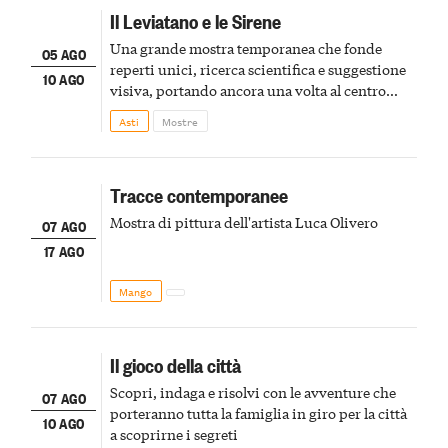
Il Leviatano e le Sirene
Una grande mostra temporanea che fonde
05 AGO
reperti unici, ricerca scientifica e suggestione
10 AGO
visiva, portando ancora una volta al centro
della scena le meraviglie del passato astigiano
Asti
Mostre
Tracce contemporanee
Mostra di pittura dell'artista Luca Olivero
07 AGO
17 AGO
Mango
Il gioco della città
Scopri, indaga e risolvi con le avventure che
07 AGO
porteranno tutta la famiglia in giro per la città
10 AGO
a scoprirne i segreti