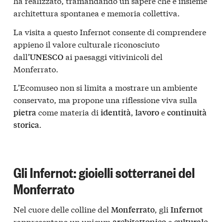
ha realizzato, tramandando un sapere che è insieme
architettura spontanea e memoria collettiva.
La visita a questo Infernot consente di comprendere
appieno il valore culturale riconosciuto
dall’
ai paesaggi vitivinicoli del
UNESCO
Monferrato.
L’Ecomuseo non si limita a mostrare un ambiente
conservato, ma propone una riflessione viva sulla
come materia di
,
e
pietra
identità
lavoro
continuità
.
storica
Gli Infernot: gioielli sotterranei del
Monferrato
Nel cuore delle colline del
, gli
Monferrato
Infernot
rappresentano un unicum
e
architettonico
culturale