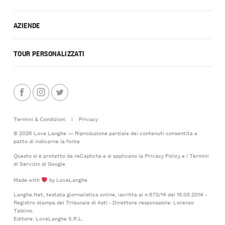
AZIENDE
TOUR PERSONALIZZATI
Termini & Condizioni
|
Privacy
© 2026 Love Langhe — Riproduzione parziale dei contenuti consentita a
patto di indicarne la fonte
Questo si è protetto da reCaptcha e si applicano la
Privacy Policy
e i
Termini
di Servizio
di Google
Made with
by LoveLanghe
Langhe.Net, testata giornalistica online, iscritta al n.672/14 del 15.05.2014 -
Registro stampa del Tribunale di Asti - Direttore responsabile: Lorenzo
Tablino.
Editore: LoveLanghe S.R.L.