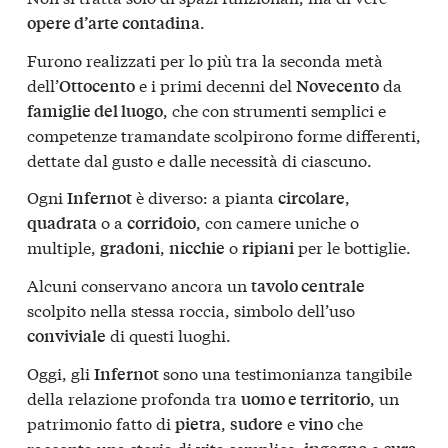
.
opere d’arte contadina
Furono realizzati per lo più tra la seconda metà
dell’
e i primi decenni del
da
Ottocento
Novecento
, che con strumenti semplici e
famiglie del luogo
competenze tramandate scolpirono forme differenti,
dettate dal gusto e dalle necessità di ciascuno.
Ogni
è diverso: a pianta
,
Infernot
circolare
o a
, con camere uniche o
quadrata
corridoio
multiple,
,
o
per le bottiglie.
gradoni
nicchie
ripiani
Alcuni conservano ancora un
tavolo centrale
scolpito nella stessa roccia, simbolo dell’uso
di questi luoghi.
conviviale
Oggi, gli
sono una testimonianza tangibile
Infernot
della relazione profonda tra
, un
uomo e territorio
patrimonio fatto di
,
e
che
pietra
sudore
vino
racconta una storia di vita semplice,
e