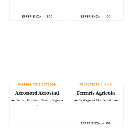
30€
10€
ESPERIENZA —
ESPERIENZA —
PASSEGGIATE E OUTDOOR
PRODUTTORE DI VINO
Aeronord Aerostati
Ferraris Agricola
— Barolo, Mondovì, Tonco, Vignale
— Castagnole Monferrato —
—
15€
ESPERIENZA —