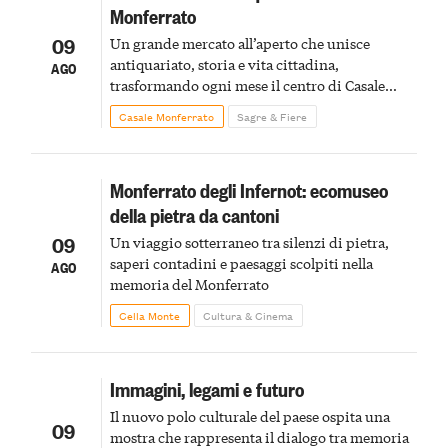
Monferrato
09
Un grande mercato all’aperto che unisce
antiquariato, storia e vita cittadina,
AGO
trasformando ogni mese il centro di Casale
Monferrato in un luogo di scoperta e racconto
Casale Monferrato
Sagre & Fiere
Monferrato degli Infernot: ecomuseo
della pietra da cantoni
09
Un viaggio sotterraneo tra silenzi di pietra,
saperi contadini e paesaggi scolpiti nella
AGO
memoria del Monferrato
Cella Monte
Cultura & Cinema
Immagini, legami e futuro
Il nuovo polo culturale del paese ospita una
09
mostra che rappresenta il dialogo tra memoria