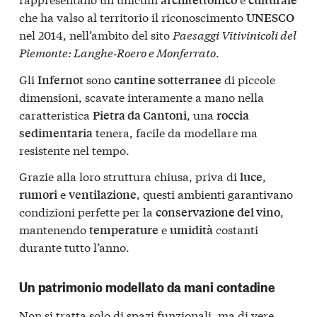
che ha valso al territorio il riconoscimento
UNESCO
nel 2014, nell’ambito del sito
Paesaggi Vitivinicoli del
Piemonte: Langhe‑Roero e Monferrato
.
Gli
sono
di piccole
Infernot
cantine sotterranee
dimensioni, scavate interamente a mano nella
caratteristica
, una
Pietra da Cantoni
roccia
tenera, facile da modellare ma
sedimentaria
resistente nel tempo.
Grazie alla loro struttura chiusa, priva di
,
luce
e
, questi ambienti garantivano
rumori
ventilazione
condizioni perfette per la
,
conservazione del vino
mantenendo
e
costanti
temperature
umidità
durante tutto l’anno.
Un patrimonio modellato da mani contadine
Non si tratta solo di spazi funzionali, ma di vere