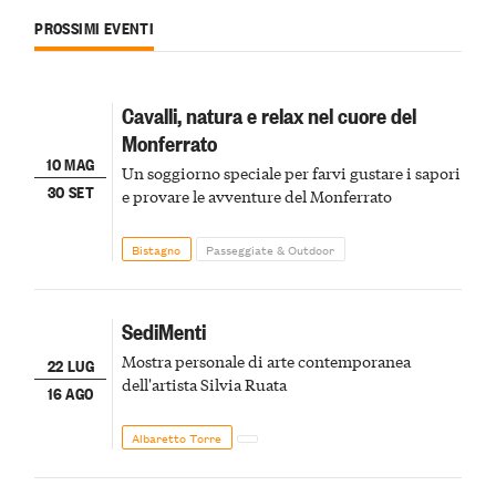
PROSSIMI EVENTI
Cavalli, natura e relax nel cuore del
Monferrato
10 MAG
Un soggiorno speciale per farvi gustare i sapori
30 SET
e provare le avventure del Monferrato
Bistagno
Passeggiate & Outdoor
SediMenti
Mostra personale di arte contemporanea
22 LUG
dell'artista Silvia Ruata
16 AGO
Albaretto Torre