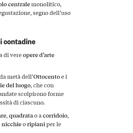
olo centrale
monolitico,
egustazione, segno dell’uso
i contadine
opere d’arte
ma di vere
Ottocento
nda metà dell’
e i
ie del luogo
, che con
andate scolpirono forme
essità di ciascuno.
are
quadrata
corridoio
,
o a
,
nicchie
ripiani
,
o
per le