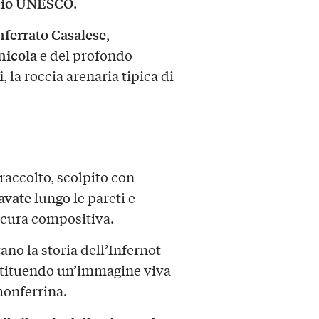
nio UNESCO
.
ferrato Casalese
,
inicola
e del profondo
i
, la roccia arenaria tipica di
raccolto, scolpito con
avate
lungo le pareti e
 cura compositiva.
tano la storia dell’Infernot
estituendo un’immagine viva
onferrina.