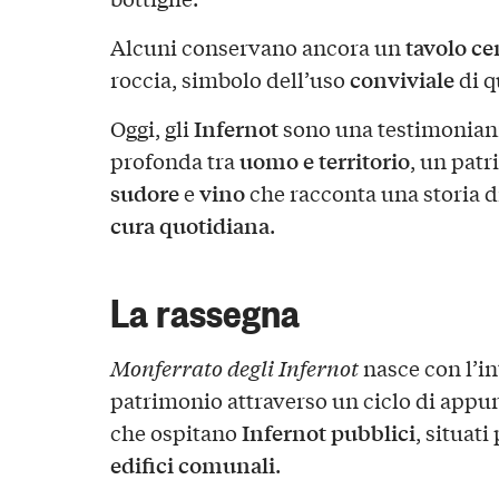
tavolo ce
Alcuni conservano ancora un
conviviale
roccia, simbolo dell’uso
di q
Infernot
Oggi, gli
sono una testimonianz
uomo e territorio
profonda tra
, un patr
sudore
vino
e
che racconta una storia d
cura quotidiana
.
La rassegna
Monferrato degli Infernot
nasce con l’in
patrimonio attraverso un ciclo di appu
Infernot pubblici
che ospitano
, situat
edifici comunali
.