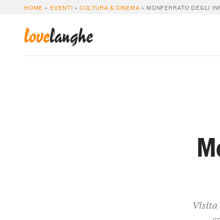
HOME
»
EVENTI
»
CULTURA & CINEMA
»
MONFERRATO DEGLI IN
love
langhe
Mo
Visita
c