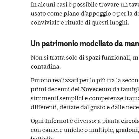
tav
In alcuni casi è possibile trovare un
usato come piano d’appoggio o per la d
conviviale e rituale di questi luoghi.
Un patrimonio modellato da man
Non si tratta solo di spazi funzionali, 
contadina
.
Furono realizzati per lo più tra la seco
Novecento
famigl
primi decenni del
da
strumenti semplici e competenze tram
differenti, dettate dal gusto e dalle nec
Infernot
circol
Ogni
è diverso: a pianta
gradoni
con camere uniche o multiple,
bottiglie.