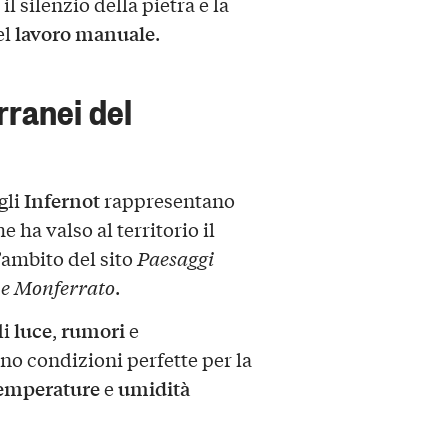
 silenzio della pietra e la
lavoro manuale
el
.
erranei del
Infernot
 gli
rappresentano
e ha valso al territorio il
’ambito del sito
Paesaggi
 e Monferrato
.
luce
rumori
di
,
e
no condizioni perfette per la
emperature
umidità
e