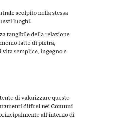
ntrale
scolpito nella stessa
uesti luoghi.
a tangibile della relazione
pietra
imonio fatto di
,
ingegno
i vita semplice,
e
valorizzare
tento di
questo
Comuni
ntamenti diffusi nei
i principalmente all’interno di