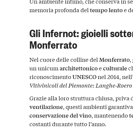
Un ambiente intimo, che conserva in sé il
tempo lento
memoria profonda del
e d
Gli Infernot: gioielli sott
Monferrato
Monferrato
Nel cuore delle colline del
,
architettonico
culturale
un unicum
e
ch
UNESCO
riconoscimento
nel 2014, nell
Vitivinicoli del Piemonte: Langhe‑Roero
Grazie alla loro struttura chiusa, priva 
ventilazione
, questi ambienti garantiva
conservazione del vino
t
, mantenendo
costanti durante tutto l’anno.