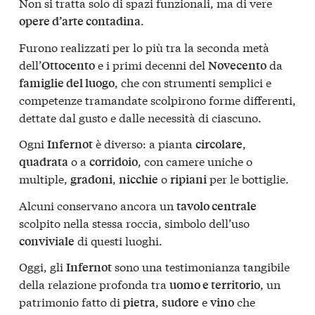
Non si tratta solo di spazi funzionali, ma di vere
.
opere d’arte contadina
Furono realizzati per lo più tra la seconda metà
dell’
e i primi decenni del
da
Ottocento
Novecento
, che con strumenti semplici e
famiglie del luogo
competenze tramandate scolpirono forme differenti,
dettate dal gusto e dalle necessità di ciascuno.
Ogni
è diverso: a pianta
,
Infernot
circolare
o a
, con camere uniche o
quadrata
corridoio
multiple,
,
o
per le bottiglie.
gradoni
nicchie
ripiani
Alcuni conservano ancora un
tavolo centrale
scolpito nella stessa roccia, simbolo dell’uso
di questi luoghi.
conviviale
Oggi, gli
sono una testimonianza tangibile
Infernot
della relazione profonda tra
, un
uomo e territorio
patrimonio fatto di
,
e
che
pietra
sudore
vino