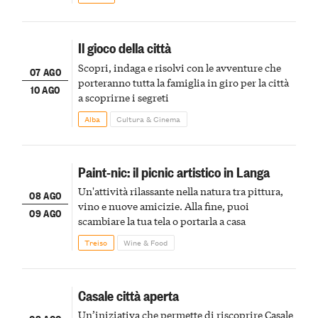
Il gioco della città
Scopri, indaga e risolvi con le avventure che
07 AGO
porteranno tutta la famiglia in giro per la città
10 AGO
a scoprirne i segreti
Alba
Cultura & Cinema
Paint-nic: il picnic artistico in Langa
Un'attività rilassante nella natura tra pittura,
08 AGO
vino e nuove amicizie. Alla fine, puoi
09 AGO
scambiare la tua tela o portarla a casa
Treiso
Wine & Food
Casale città aperta
Un’iniziativa che permette di riscoprire Casale