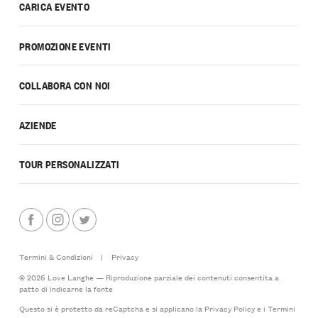
CARICA EVENTO
PROMOZIONE EVENTI
COLLABORA CON NOI
AZIENDE
TOUR PERSONALIZZATI
Termini & Condizioni
|
Privacy
© 2026 Love Langhe — Riproduzione parziale dei contenuti consentita a
patto di indicarne la fonte
Questo si è protetto da reCaptcha e si applicano la
Privacy Policy
e i
Termini