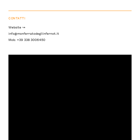
CONTATTI
Website ↝
info@monferratodegliinfernot.it
Mob: +39 338 3006450