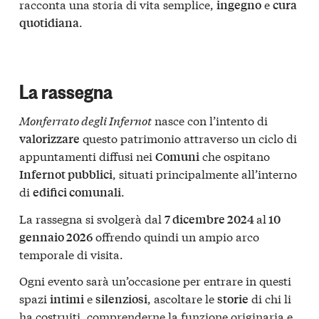
racconta una storia di vita semplice,
e
ingegno
cura
.
quotidiana
La rassegna
Monferrato degli Infernot
nasce con l’intento di
questo patrimonio attraverso un ciclo di
valorizzare
appuntamenti diffusi nei
che ospitano
Comuni
, situati principalmente all’interno
Infernot pubblici
di
.
edifici comunali
La rassegna si svolgerà dal
al
7 dicembre 2024
10
offrendo quindi un ampio arco
gennaio 2026
temporale di visita.
Ogni evento sarà un’occasione per entrare in questi
spazi
e
, ascoltare le
di chi li
intimi
silenziosi
storie
ha costruiti, comprenderne la funzione originaria e