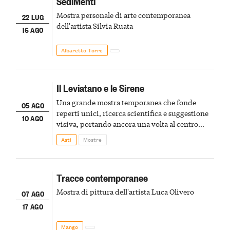
SediMenti
Mostra personale di arte contemporanea
22 LUG
dell'artista Silvia Ruata
16 AGO
Albaretto Torre
Il Leviatano e le Sirene
Una grande mostra temporanea che fonde
05 AGO
reperti unici, ricerca scientifica e suggestione
10 AGO
visiva, portando ancora una volta al centro
della scena le meraviglie del passato astigiano
Asti
Mostre
Tracce contemporanee
Mostra di pittura dell'artista Luca Olivero
07 AGO
17 AGO
Mango