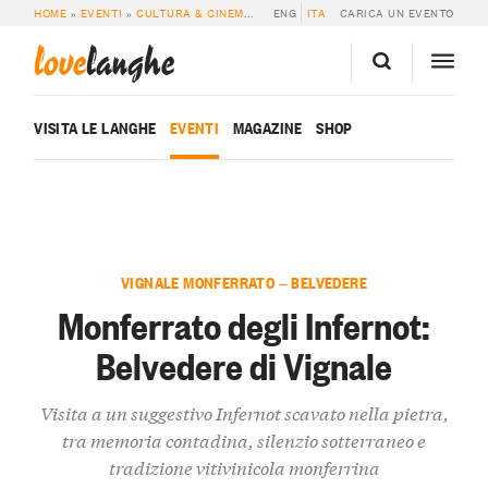
HOME
»
EVENTI
»
CULTURA & CINEMA
»
MONFERRATO DEGLI INFERNOT: BELVE
ENG
ITA
CARICA UN EVENTO
love
langhe
VISITA LE LANGHE
EVENTI
MAGAZINE
SHOP
VIGNALE MONFERRATO — BELVEDERE
Monferrato degli Infernot:
Belvedere di Vignale
Visita a un suggestivo Infernot scavato nella pietra,
tra memoria contadina, silenzio sotterraneo e
tradizione vitivinicola monferrina