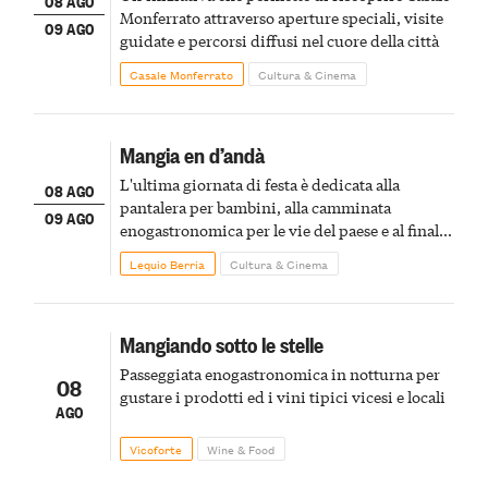
08 AGO
Monferrato attraverso aperture speciali, visite
09 AGO
guidate e percorsi diffusi nel cuore della città
Casale Monferrato
Cultura & Cinema
Mangia en d’andà
L'ultima giornata di festa è dedicata alla
08 AGO
pantalera per bambini, alla camminata
09 AGO
enogastronomica per le vie del paese e al finale
pirotecnico
Lequio Berria
Cultura & Cinema
Mangiando sotto le stelle
Passeggiata enogastronomica in notturna per
08
gustare i prodotti ed i vini tipici vicesi e locali
AGO
Vicoforte
Wine & Food