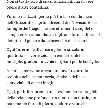
Non si tratta solo di spazi funzionali, ma di vere
.
opere d’arte contadina
Furono realizzati per lo più tra la seconda metà
dell’
e i primi decenni del
da
Ottocento
Novecento
, che con strumenti semplici e
famiglie del luogo
competenze tramandate scolpirono forme differenti,
dettate dal gusto e dalle necessità di ciascuno.
Ogni
è diverso: a pianta
,
Infernot
circolare
o a
, con camere uniche o
quadrata
corridoio
multiple,
,
o
per le bottiglie.
gradoni
nicchie
ripiani
Alcuni conservano ancora un
tavolo centrale
scolpito nella stessa roccia, simbolo dell’uso
di questi luoghi.
conviviale
Oggi, gli
sono una testimonianza tangibile
Infernot
della relazione profonda tra
, un
uomo e territorio
patrimonio fatto di
,
e
che
pietra
sudore
vino