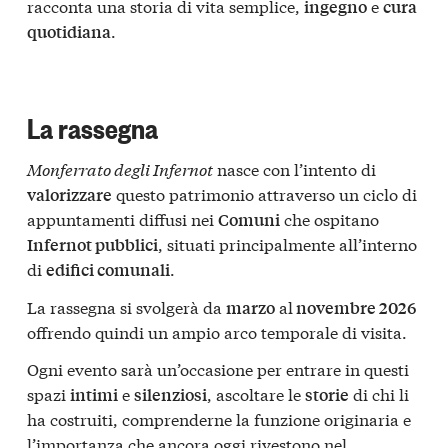
racconta una storia di vita semplice,
e
ingegno
cura
.
quotidiana
La rassegna
Monferrato degli Infernot
nasce con l’intento di
questo patrimonio attraverso un ciclo di
valorizzare
appuntamenti diffusi nei
che ospitano
Comuni
, situati principalmente all’interno
Infernot pubblici
di
.
edifici comunali
La rassegna si svolgerà da
al
marzo
novembre 2026
offrendo quindi un ampio arco temporale di visita.
Ogni evento sarà un’occasione per entrare in questi
spazi
e
, ascoltare le
di chi li
intimi
silenziosi
storie
ha costruiti, comprenderne la funzione originaria e
l’importanza che ancora oggi rivestono nel