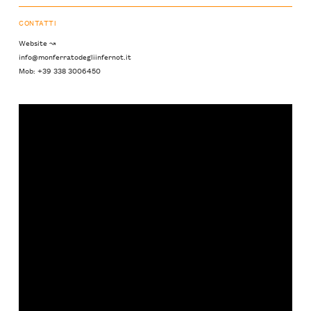
CONTATTI
Website ↝
info@monferratodegliinfernot.it
Mob: +39 338 3006450