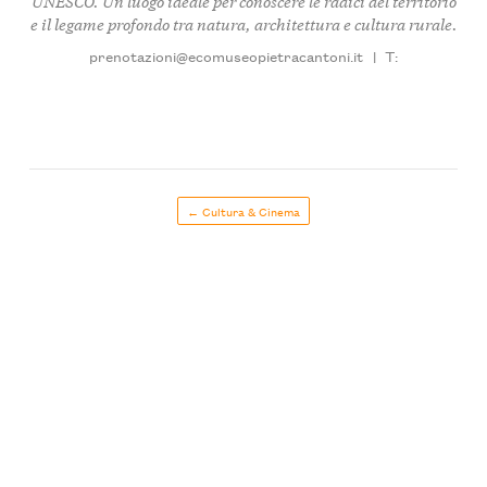
UNESCO. Un luogo ideale per conoscere le radici del territorio
e il legame profondo tra natura, architettura e cultura rurale.
prenotazioni@ecomuseopietracantoni.it
|
T:
← Cultura & Cinema