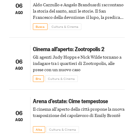
06
Aldo Cazzullo e Angelo Branduardi raccontano
la storia del santo, anzi le storie. Il San
AGO
Francesco della devozione: il lupo, la predica
agli uccelli, le stimmate
Busca
Cultura & Cinema
Cinema all’aperto: Zootropolis 2
Gli agenti Judy Hopps e Nick Wilde tornano a
06
indagare tra i quartieri di Zootropolis, alle
AGO
prese con un nuovo caso
Bra
Cultura & Cinema
Arena d’estate: Cime tempestose
Il cinema all'aperto della città propone la nuova
06
trasposizione del capolavoro di Emily Brontë
AGO
Alba
Cultura & Cinema