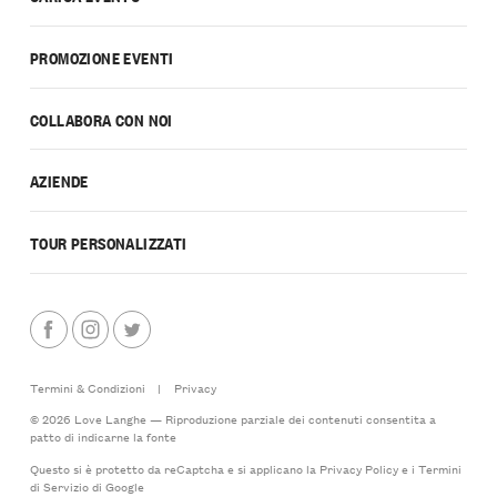
PROMOZIONE EVENTI
COLLABORA CON NOI
AZIENDE
TOUR PERSONALIZZATI
Termini & Condizioni
|
Privacy
© 2026 Love Langhe — Riproduzione parziale dei contenuti consentita a
patto di indicarne la fonte
Questo si è protetto da reCaptcha e si applicano la
Privacy Policy
e i
Termini
di Servizio
di Google