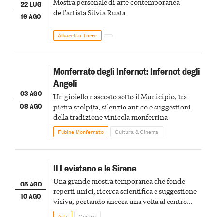
Mostra personale di arte contemporanea
22 LUG
dell'artista Silvia Ruata
16 AGO
Albaretto Torre
Monferrato degli Infernot: Infernot degli
Angeli
03 AGO
Un gioiello nascosto sotto il Municipio, tra
08 AGO
pietra scolpita, silenzio antico e suggestioni
della tradizione vinicola monferrina
Fubine Monferrato
Cultura & Cinema
Il Leviatano e le Sirene
Una grande mostra temporanea che fonde
05 AGO
reperti unici, ricerca scientifica e suggestione
10 AGO
visiva, portando ancora una volta al centro
della scena le meraviglie del passato astigiano
Asti
Mostre