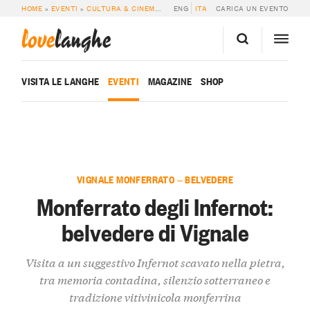
HOME
»
EVENTI
»
CULTURA & CINEMA
»
MONFERRATO DEGLI INFERNOT: BELVE
ENG
ITA
CARICA UN EVENTO
love
langhe
VISITA LE LANGHE
EVENTI
MAGAZINE
SHOP
VIGNALE MONFERRATO — BELVEDERE
Monferrato degli Infernot:
belvedere di Vignale
Visita a un suggestivo Infernot scavato nella pietra,
tra memoria contadina, silenzio sotterraneo e
tradizione vitivinicola monferrina