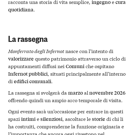
racconta una storia di vita semplice,
e
ingegno
cura
.
quotidiana
La rassegna
Monferrato degli Infernot
nasce con l’intento di
questo patrimonio attraverso un ciclo di
valorizzare
appuntamenti diffusi nei
che ospitano
Comuni
, situati principalmente all’interno
Infernot pubblici
di
.
edifici comunali
La rassegna si svolgerà da
al
marzo
novembre 2026
offrendo quindi un ampio arco temporale di visita.
Ogni evento sarà un’occasione per entrare in questi
spazi
e
, ascoltare le
di chi li
intimi
silenziosi
storie
ha costruiti, comprenderne la funzione originaria e
l’importanza che ancora oggi rivestono nel