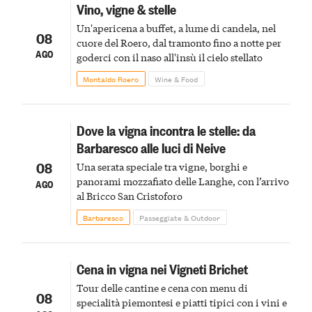
Vino, vigne & stelle
Un'apericena a buffet, a lume di candela, nel
08
cuore del Roero, dal tramonto fino a notte per
AGO
goderci con il naso all'insù il cielo stellato
Montaldo Roero
Wine & Food
Dove la vigna incontra le stelle: da
Barbaresco alle luci di Neive
08
Una serata speciale tra vigne, borghi e
panorami mozzafiato delle Langhe, con l’arrivo
AGO
al Bricco San Cristoforo
Barbaresco
Passeggiate & Outdoor
Cena in vigna nei Vigneti Brichet
Tour delle cantine e cena con menu di
08
specialità piemontesi e piatti tipici con i vini e