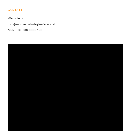
CONTATTI
Website ↝
info@monferratodegliinfernot.it
Mob: +39 338 3006450