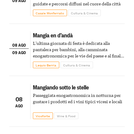
09 AGO
guidate e percorsi diffusi nel cuore della città
Casale Monferrato
Cultura & Cinema
Mangia en d’andà
L'ultima giornata di festa è dedicata alla
08 AGO
pantalera per bambini, alla camminata
09 AGO
enogastronomica per le vie del paese e al finale
pirotecnico
Lequio Berria
Cultura & Cinema
Mangiando sotto le stelle
Passeggiata enogastronomica in notturna per
08
gustare i prodotti ed i vini tipici vicesi e locali
AGO
Vicoforte
Wine & Food