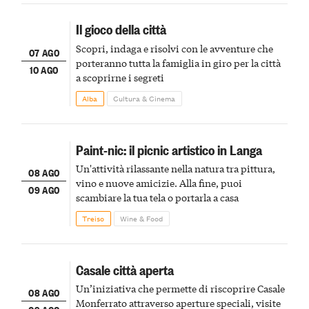
Il gioco della città
Scopri, indaga e risolvi con le avventure che
07 AGO
porteranno tutta la famiglia in giro per la città
10 AGO
a scoprirne i segreti
Alba
Cultura & Cinema
Paint-nic: il picnic artistico in Langa
Un'attività rilassante nella natura tra pittura,
08 AGO
vino e nuove amicizie. Alla fine, puoi
09 AGO
scambiare la tua tela o portarla a casa
Treiso
Wine & Food
Casale città aperta
Un’iniziativa che permette di riscoprire Casale
08 AGO
Monferrato attraverso aperture speciali, visite