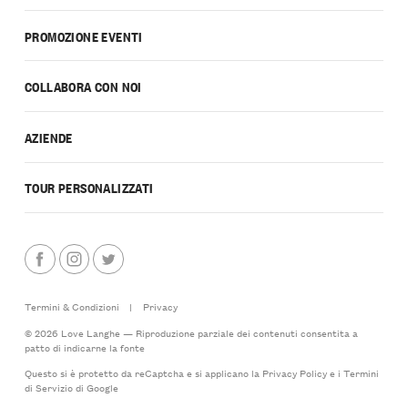
PROMOZIONE EVENTI
COLLABORA CON NOI
AZIENDE
TOUR PERSONALIZZATI
Termini & Condizioni
|
Privacy
© 2026 Love Langhe — Riproduzione parziale dei contenuti consentita a
patto di indicarne la fonte
Questo si è protetto da reCaptcha e si applicano la
Privacy Policy
e i
Termini
di Servizio
di Google