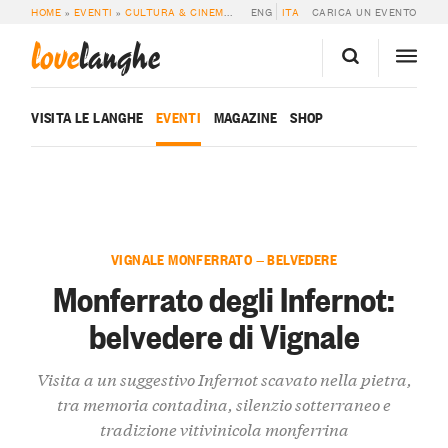
HOME
»
EVENTI
»
CULTURA & CINEMA
»
MONFERRATO DEGLI INFERNOT: BELVE
ENG
ITA
CARICA UN EVENTO
love
langhe
VISITA LE LANGHE
EVENTI
MAGAZINE
SHOP
VIGNALE MONFERRATO — BELVEDERE
Monferrato degli Infernot:
belvedere di Vignale
Visita a un suggestivo Infernot scavato nella pietra,
tra memoria contadina, silenzio sotterraneo e
tradizione vitivinicola monferrina