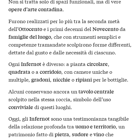
Non si tratta solo di spazi funzionali, ma di vere
.
opere d’arte contadina
Furono realizzati per lo più tra la seconda metà
dell’
e i primi decenni del
da
Ottocento
Novecento
, che con strumenti semplici e
famiglie del luogo
competenze tramandate scolpirono forme differenti,
dettate dal gusto e dalle necessità di ciascuno.
Ogni
è diverso: a pianta
,
Infernot
circolare
o a
, con camere uniche o
quadrata
corridoio
multiple,
,
o
per le bottiglie.
gradoni
nicchie
ripiani
Alcuni conservano ancora un
tavolo centrale
scolpito nella stessa roccia, simbolo dell’uso
di questi luoghi.
conviviale
Oggi, gli
sono una testimonianza tangibile
Infernot
della relazione profonda tra
, un
uomo e territorio
patrimonio fatto di
,
e
che
pietra
sudore
vino