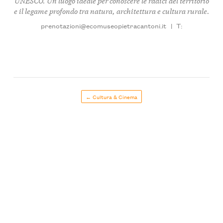
UNESCO. Un luogo ideale per conoscere le radici del territorio
e il legame profondo tra natura, architettura e cultura rurale.
prenotazioni@ecomuseopietracantoni.it
|
T:
← Cultura & Cinema