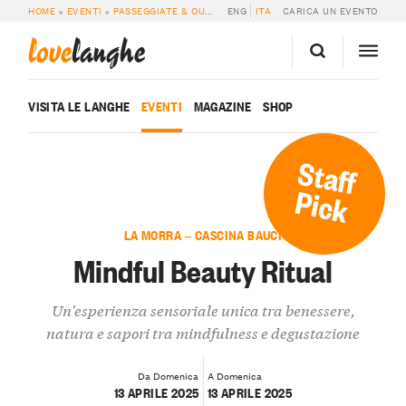
HOME
»
EVENTI
»
PASSEGGIATE & OUTDOOR
ENG
»
MINDFUL BEAUTY RITUAL
ITA
CARICA UN EVENTO
love
langhe
VISITA LE LANGHE
EVENTI
MAGAZINE
SHOP
Staff
Pick
LA MORRA — CASCINA BAUCI
Mindful Beauty Ritual
Un'esperienza sensoriale unica tra benessere,
natura e sapori tra mindfulness e degustazione
Da Domenica
A Domenica
13 APRILE 2025
13 APRILE 2025