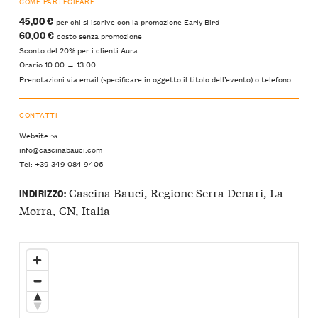
COME PARTECIPARE
45,00 €
per chi si iscrive con la promozione Early Bird
60,00 €
costo senza promozione
Sconto del 20% per i clienti Aura.
Orario 10:00 → 13:00.
Prenotazioni via email (specificare in oggetto il titolo dell’evento) o telefono
CONTATTI
Website ↝
info@cascinabauci.com
Tel: +39 349 084 9406
Cascina Bauci, Regione Serra Denari, La
INDIRIZZO:
Morra, CN, Italia