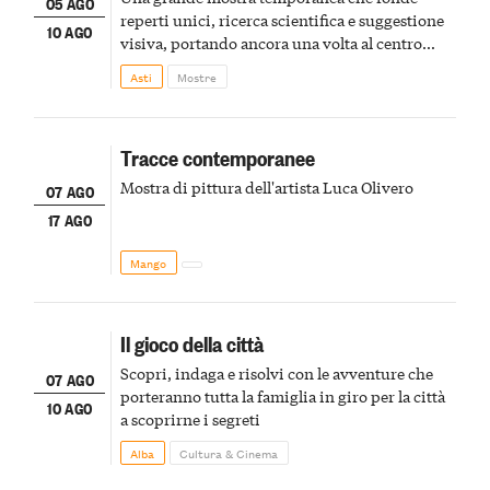
05 AGO
reperti unici, ricerca scientifica e suggestione
10 AGO
visiva, portando ancora una volta al centro
della scena le meraviglie del passato astigiano
Asti
Mostre
Tracce contemporanee
Mostra di pittura dell'artista Luca Olivero
07 AGO
17 AGO
Mango
Il gioco della città
Scopri, indaga e risolvi con le avventure che
07 AGO
porteranno tutta la famiglia in giro per la città
10 AGO
a scoprirne i segreti
Alba
Cultura & Cinema