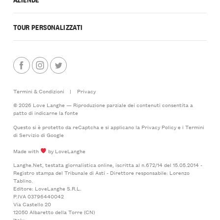
TOUR PERSONALIZZATI
Termini & Condizioni
|
Privacy
© 2026 Love Langhe — Riproduzione parziale dei contenuti consentita a
patto di indicarne la fonte
Questo si è protetto da reCaptcha e si applicano la
Privacy Policy
e i
Termini
di Servizio
di Google
Made with
by LoveLanghe
Langhe.Net, testata giornalistica online, iscritta al n.672/14 del 15.05.2014 -
Registro stampa del Tribunale di Asti - Direttore responsabile: Lorenzo
Tablino.
Editore: LoveLanghe S.R.L.
P.IVA 03796440042
Via Castello 20
12050 Albaretto della Torre (CN)
Italy