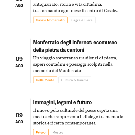
antiquariato, storia e vita cittadina,
AGO
trasformando ogni mese il centro di Casale
Monferrato in un luogo di scoperta e racconto
Casale Monferrato
Sagre & Fiere
Monferrato degli Infernot: ecomuseo
della pietra da cantoni
09
Un viaggio sotterraneo tra silenzi di pietra,
saperi contadini e paesaggi scolpiti nella
AGO
memoria del Monferrato
Cella Monte
Cultura & Cinema
Immagini, legami e futuro
Il nuovo polo culturale del paese ospita una
09
mostra che rappresenta il dialogo tra memoria
AGO
storica e ricerca contemporanea
Priero
Mostre