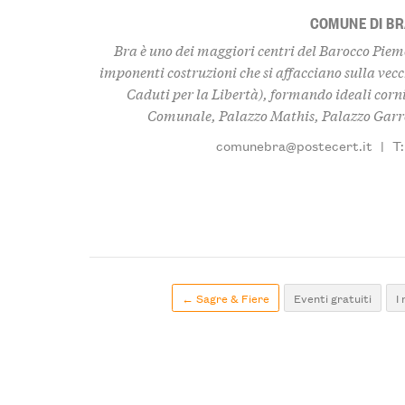
COMUNE DI B
Bra è uno dei maggiori centri del Barocco Piem
imponenti costruzioni che si affacciano sulla vec
Caduti per la Libertà), formando ideali cornic
Comunale, Palazzo Mathis, Palazzo Garron
comunebra@postecert.it
|
T:
← Sagre & Fiere
Eventi gratuiti
I