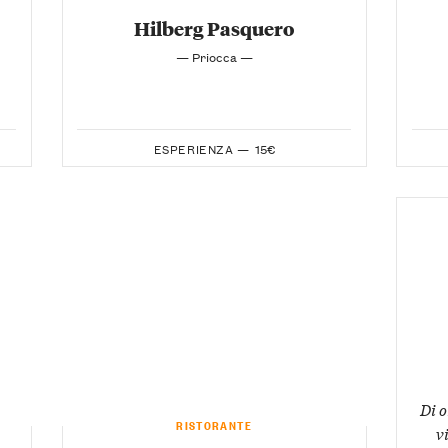
Hilberg Pasquero
— Priocca —
ESPERIENZA —
15€
Di o
RISTORANTE
v