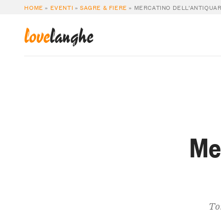
HOME
»
EVENTI
»
SAGRE & FIERE
»
MERCATINO DELL’ANTIQUAR
love
langhe
Mer
To