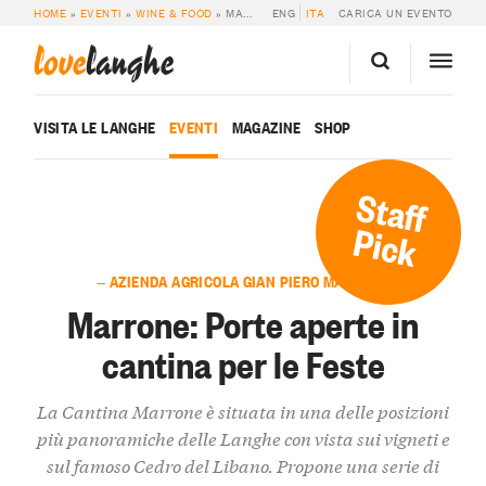
HOME
»
EVENTI
»
WINE & FOOD
»
MARRONE: PORTE APERTE IN CANTINA PER LE FESTE
ENG
ITA
CARICA UN EVENTO
love
langhe
VISITA LE LANGHE
EVENTI
MAGAZINE
SHOP
Staff
Pick
— AZIENDA AGRICOLA GIAN PIERO MARRONE
Marrone: Porte aperte in
cantina per le Feste
La Cantina Marrone è situata in una delle posizioni
più panoramiche delle Langhe con vista sui vigneti e
sul famoso Cedro del Libano. Propone una serie di