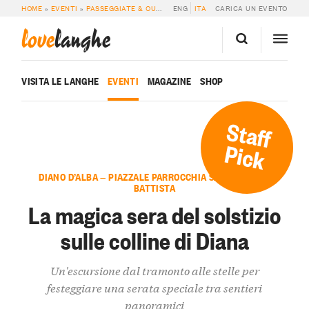
HOME
»
EVENTI
»
PASSEGGIATE & OUTDOOR
ENG
»
LA MAGICA SERA DEL SOLSTIZIO
ITA
CARICA UN EVENTO
love
langhe
VISITA LE LANGHE
EVENTI
MAGAZINE
SHOP
Staff
Pick
DIANO D’ALBA — PIAZZALE PARROCCHIA SAN GIOVANNI
BATTISTA
La magica sera del solstizio
sulle colline di Diana
Un'escursione dal tramonto alle stelle per
festeggiare una serata speciale tra sentieri
panoramici