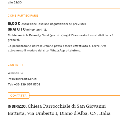
alle 23:30
COME PARTECIPARE
15,00 €
escursione (escluse degustazioni se previste).
GRATUITO
minori anni 12.
Richiedendo la Friendly Card (gratuita) ogni 10 escursioni avrai diritto, a 1
gratuità.
La prenotazione dell’escursione potrà essere effettuata a Terre Alte
attraverso il modulo del sito, WhatsApp o telefono.
CONTATTI
Website ↝
info@terrealte.cn.it
Tel: +39 339 657 5703
CONTATTA
Chiesa Parrocchiale di San Giovanni
INDIRIZZO:
Battista, Via Umberto I, Diano d'Alba, CN, Italia