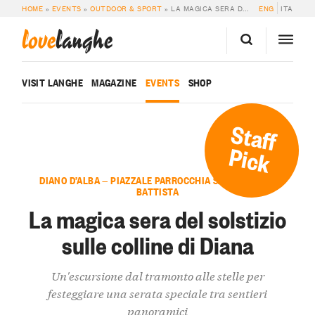
HOME
»
EVENTS
»
OUTDOOR & SPORT
»
LA MAGICA SERA DEL SOLSTIZIO SULLE COLLINE DI DIANA
ENG
ITA
love
langhe
VISIT LANGHE
MAGAZINE
EVENTS
SHOP
Staff
Pick
DIANO D’ALBA — PIAZZALE PARROCCHIA SAN GIOVANNI
BATTISTA
La magica sera del solstizio
sulle colline di Diana
Un'escursione dal tramonto alle stelle per
festeggiare una serata speciale tra sentieri
panoramici