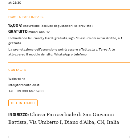
at 23:30
HOW TO PARTICIPATE
15,00 €
escursione (escluse degustazioni se previste).
GRATUITO
minori anni 12.
Richiedendo la Friendly Card (gratuita) ogni 10 escursioni avrai diritto, a 1
gratuità.
La prenotazione dell’escursione potrà essere effettuata a Terre Alte
attraverso il modulo del sito, WhatsApp o telefono.
CONTACTS
Website ↝
info@terrealte.cn.it
Tel: +39 339 657 5703
GET IN TOUCH
Chiesa Parrocchiale di San Giovanni
INDIRIZZO:
Battista, Via Umberto I, Diano d'Alba, CN, Italia