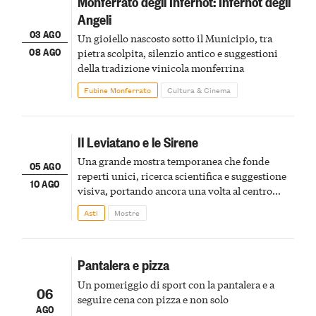
Monferrato degli Infernot: Infernot degli
Angeli
03 AGO
Un gioiello nascosto sotto il Municipio, tra
08 AGO
pietra scolpita, silenzio antico e suggestioni
della tradizione vinicola monferrina
Fubine Monferrato
Cultura & Cinema
Il Leviatano e le Sirene
Una grande mostra temporanea che fonde
05 AGO
reperti unici, ricerca scientifica e suggestione
10 AGO
visiva, portando ancora una volta al centro
della scena le meraviglie del passato astigiano
Asti
Mostre
Pantalera e pizza
Un pomeriggio di sport con la pantalera e a
06
seguire cena con pizza e non solo
AGO