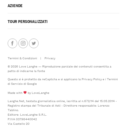
AZIENDE
TOUR PERSONALIZZATI
Termini & Condizioni
|
Privacy
© 2026 Love Langhe — Riproduzione parziale dei contenuti consentita a
patto di indicarne la fonte
Questo si è protetto da reCaptcha e si applicano la
Privacy Policy
e i
Termini
di Servizio
di Google
Made with
by LoveLanghe
Langhe.Net, testata giornalistica online, iscritta al n.672/14 del 15.05.2014 -
Registro stampa del Tribunale di Asti - Direttore responsabile: Lorenzo
Tablino.
Editore: LoveLanghe S.R.L.
P.IVA 03796440042
Via Castello 20