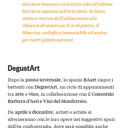
ma corre lontano e si arresta solo all’ultima
barriera segnata sull’orizzonte, la linea
netta e ricurva dell’ultimo mare o la
chiostra di monti con il re di pietra, il
Monviso, radiofaro immutabile ed amico
per tutti i piloti nostrani
DegustArt
Dopo la
, lo spazio
riapre i
pausa invernale
BAart
battenti con
, un ciclo di appuntamenti
DegustArt
tra
e
, in collaborazione con il
arte
vino
Consorzio
.
Barbera d’Asti e Vini del Monferrato
Da
, artisti e artiste si
aprile a dicembre
alterneranno con le loro opere nei suggestivi spazi
dell’ex confraternita, dove sarà possibile anche