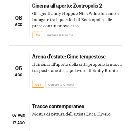
Cinema all’aperto: Zootropolis 2
Gli agenti Judy Hopps e Nick Wilde tornano a
06
indagare tra i quartieri di Zootropolis, alle
AGO
prese con un nuovo caso
Bra
Cultura & Cinema
Arena d’estate: Cime tempestose
Il cinema all'aperto della città propone la nuova
06
trasposizione del capolavoro di Emily Brontë
AGO
Alba
Cultura & Cinema
Tracce contemporanee
Mostra di pittura dell'artista Luca Olivero
07 AGO
17 AGO