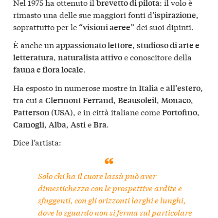
Nel 1975 ha ottenuto il
: il volo è
brevetto di pilota
rimasto una delle sue maggiori fonti d’
,
ispirazione
soprattutto per le
dei suoi dipinti.
“visioni aeree”
È anche un
,
appassionato lettore
studioso di arte e
,
e conoscitore della
letteratura
naturalista attivo
.
fauna e flora locale
Ha esposto in numerose mostre in
e
,
Italia
all’estero
tra cui a
,
,
,
Clermont Ferrand
Beausoleil
Monaco
, e in città italiane come
,
Patterson (USA)
Portofino
,
,
e
.
Camogli
Alba
Asti
Bra
Dice l’artista:
Solo chi ha il cuore lassù può aver
dimestichezza con le prospettive ardite e
sfuggenti, con gli orizzonti larghi e lunghi,
dove lo sguardo non si ferma sul particolare