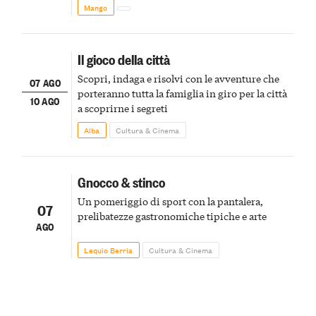
Mango
Il gioco della città
Scopri, indaga e risolvi con le avventure che
07 AGO
porteranno tutta la famiglia in giro per la città
10 AGO
a scoprirne i segreti
Alba
Cultura & Cinema
Gnocco & stinco
Un pomeriggio di sport con la pantalera,
07
prelibatezze gastronomiche tipiche e arte
AGO
Lequio Berria
Cultura & Cinema