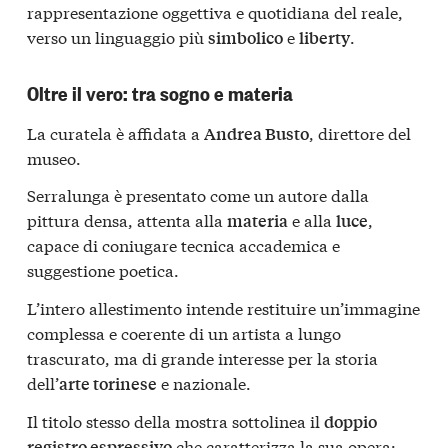
rappresentazione oggettiva e quotidiana del reale,
verso un linguaggio più
e
.
simbolico
liberty
Oltre il vero: tra sogno e materia
La curatela è affidata a
, direttore del
Andrea Busto
museo.
Serralunga è presentato come un autore dalla
pittura densa, attenta alla
e alla
,
materia
luce
capace di coniugare tecnica accademica e
suggestione poetica.
L’intero allestimento intende restituire un’immagine
complessa e coerente di un artista a lungo
trascurato, ma di grande interesse per la storia
dell’
e nazionale.
arte torinese
Il titolo stesso della mostra sottolinea il
doppio
che caratterizza la sua opera:
registro espressivo