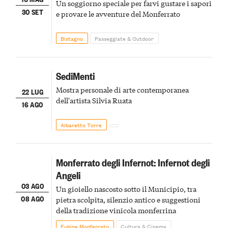
Un soggiorno speciale per farvi gustare i sapori
30 SET
e provare le avventure del Monferrato
Bistagno
Passeggiate & Outdoor
SediMenti
Mostra personale di arte contemporanea
22 LUG
dell'artista Silvia Ruata
16 AGO
Albaretto Torre
Monferrato degli Infernot: Infernot degli
Angeli
03 AGO
Un gioiello nascosto sotto il Municipio, tra
08 AGO
pietra scolpita, silenzio antico e suggestioni
della tradizione vinicola monferrina
Fubine Monferrato
Cultura & Cinema