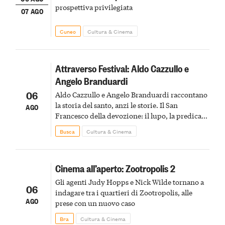
prospettiva privilegiata
07 AGO
Cuneo
Cultura & Cinema
Attraverso Festival: Aldo Cazzullo e
Angelo Branduardi
06
Aldo Cazzullo e Angelo Branduardi raccontano
la storia del santo, anzi le storie. Il San
AGO
Francesco della devozione: il lupo, la predica
agli uccelli, le stimmate
Busca
Cultura & Cinema
Cinema all’aperto: Zootropolis 2
Gli agenti Judy Hopps e Nick Wilde tornano a
06
indagare tra i quartieri di Zootropolis, alle
AGO
prese con un nuovo caso
Bra
Cultura & Cinema