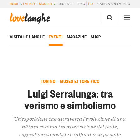
HOME
»
EVENTI
»
MOSTRE
»
LUIGI SERRALUNGA: TRA VERISMO E SIMBOLISMO
ENG
ITA
CARICA UN EVENTO
love
langhe
VISITA LE LANGHE
EVENTI
MAGAZINE
SHOP
TORINO — MUSEO ETTORE FICO
Luigi Serralunga: tra
verismo e simbolismo
Un’esposizione che attraversa l’evoluzione di una
pittura sospesa tra osservazione del reale,
suggestioni simboliste e raffinatezza formale