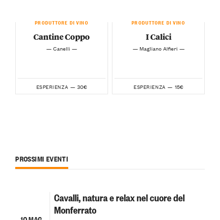
PRODUTTORE DI VINO
PRODUTTORE DI VINO
Cantine Coppo
I Calici
— Canelli —
— Magliano Alfieri —
30€
15€
ESPERIENZA —
ESPERIENZA —
PROSSIMI EVENTI
Cavalli, natura e relax nel cuore del
Monferrato
10 MAG