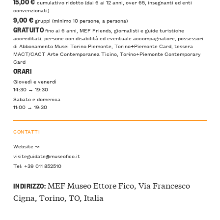
15,00 €
cumulativo ridotto (dai 6 ai 12 anni, over 65, insegnanti ed enti
convenzionati)
9,00 €
gruppi (minimo 10 persone, a persona)
GRATUITO
fino ai 6 anni, MEF Friends, giornalisti e guide turistiche
accreditati, persone con disabilità ed eventuale accompagnatore, possessori
di Abbonamento Musei Torino Piemonte, Torino+Piemonte Card, tessera
MACT/CACT Arte Contemporanea Ticino, Torino+Piemonte Contemporary
Card
ORARI
Giovedì e venerdì
14:30 → 19:30
Sabato e domenica
11:00 → 19:30
CONTATTI
Website ↝
visiteguidate@museofico.it
Tel: +39 011 852510
MEF Museo Ettore Fico, Via Francesco
INDIRIZZO:
Cigna, Torino, TO, Italia