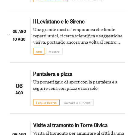
Il Leviatano e le Sirene
Una grande mostra temporanea che fonde
05 AGO
reperti unici, ricerca scientifica e suggestione
10 AGO
visiva, portando ancora una volta al centro
della scena le meraviglie del passato astigiano
Asti
Mostre
Pantalera e pizza
Un pomeriggio di sport con la pantalera e a
06
seguire cena con pizza e non solo
AGO
Lequio Berria
Cultura & Cinema
Visite al tramonto in Torre Civica
Visita al tramonto per ammirare al città da una
06 AGO