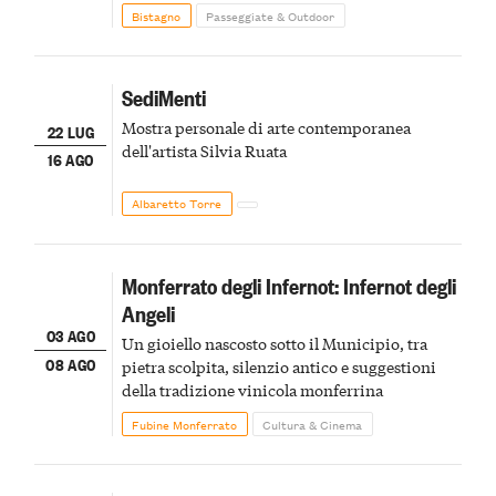
Bistagno
Passeggiate & Outdoor
SediMenti
Mostra personale di arte contemporanea
22 LUG
dell'artista Silvia Ruata
16 AGO
Albaretto Torre
Monferrato degli Infernot: Infernot degli
Angeli
03 AGO
Un gioiello nascosto sotto il Municipio, tra
08 AGO
pietra scolpita, silenzio antico e suggestioni
della tradizione vinicola monferrina
Fubine Monferrato
Cultura & Cinema