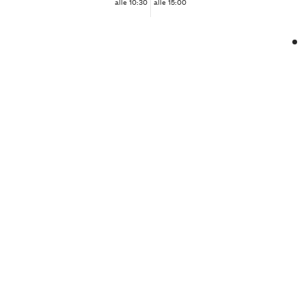
alle 10:30
alle 15:00
❮
❯