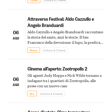
Cuneo
Cultura & Cinema
Attraverso Festival: Aldo Cazzullo e
Angelo Branduardi
06
Aldo Cazzullo e Angelo Branduardi raccontano
la storia del santo, anzi le storie. Il San
AGO
Francesco della devozione: il lupo, la predica
agli uccelli, le stimmate
Busca
Cultura & Cinema
Cinema all’aperto: Zootropolis 2
Gli agenti Judy Hopps e Nick Wilde tornano a
06
indagare tra i quartieri di Zootropolis, alle
AGO
prese con un nuovo caso
Bra
Cultura & Cinema
Arena d’estate: Cime tempestose