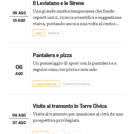
Il Leviatano e le Sirene
Una grande mostra temporanea che fonde
05 AGO
reperti unici, ricerca scientifica e suggestione
10 AGO
visiva, portando ancora una volta al centro
della scena le meraviglie del passato astigiano
Asti
Mostre
Pantalera e pizza
Un pomeriggio di sport con la pantalera e a
06
seguire cena con pizza e non solo
AGO
Lequio Berria
Cultura & Cinema
Visite al tramonto in Torre Civica
Visita al tramonto per ammirare al città da una
06 AGO
prospettiva privilegiata
07 AGO