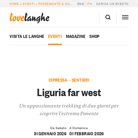
HOME
»
EVENTI
»
PASSEGGIATE & OUTDOOR
ENG
»
LIGURIA FAR WEST
ITA
CARICA UN EVENTO
love
langhe
VISITA LE LANGHE
EVENTI
MAGAZINE
SHOP
CIPRESSA — SENTIERI
Liguria far west
Un appassionante trekking di due giorni per
scoprire l'estremo Ponente
Da Sabato
A Domenica
31 GENNAIO 2026
01 FEBBRAIO 2026