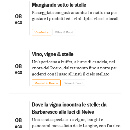
Mangiando sotto le stelle
Passeggiata enogastronomica in notturna per
08
gustare i prodotti ed i vini tipici vicesi e locali
AGO
Vicoforte
Wine & Food
Vino, vigne & stelle
Un'apericena a buffet, a lume di candela, nel
08
cuore del Roero, dal tramonto fino a notte per
AGO
goderci con il naso all'insù il cielo stellato
Montaldo Roero
Wine & Food
Dove la vigna incontra le stelle: da
Barbaresco alle luci di Neive
08
Una serata speciale tra vigne, borghi e
panorami mozzafiato delle Langhe, con l’arrivo
AGO