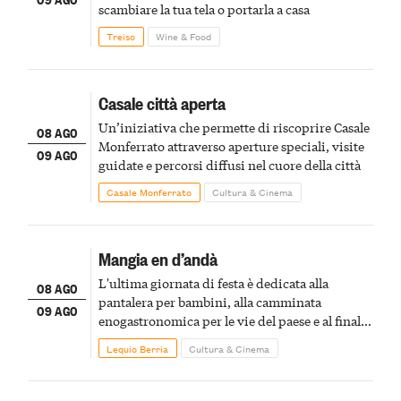
scambiare la tua tela o portarla a casa
Treiso
Wine & Food
Casale città aperta
Un’iniziativa che permette di riscoprire Casale
08 AGO
Monferrato attraverso aperture speciali, visite
09 AGO
guidate e percorsi diffusi nel cuore della città
Casale Monferrato
Cultura & Cinema
Mangia en d’andà
L'ultima giornata di festa è dedicata alla
08 AGO
pantalera per bambini, alla camminata
09 AGO
enogastronomica per le vie del paese e al finale
pirotecnico
Lequio Berria
Cultura & Cinema