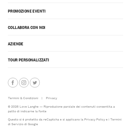
PROMOZIONE EVENTI
COLLABORA CON NOI
AZIENDE
TOUR PERSONALIZZATI
Termini & Condizioni
|
Privacy
© 2026 Love Langhe — Riproduzione parziale dei contenuti consentita a
patto di indicarne la fonte
Questo si è protetto da reCaptcha e si applicano la
Privacy Policy
e i
Termini
di Servizio
di Google