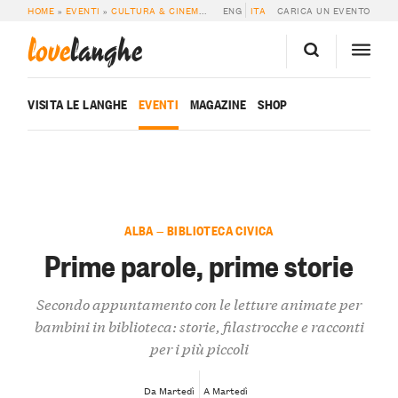
HOME
»
EVENTI
»
CULTURA & CINEMA
»
PRIME PAROLE, PRIME STORIE
ENG
ITA
CARICA UN EVENTO
love
langhe
VISITA LE LANGHE
EVENTI
MAGAZINE
SHOP
ALBA — BIBLIOTECA CIVICA
Prime parole, prime storie
Secondo appuntamento con le letture animate per
bambini in biblioteca: storie, filastrocche e racconti
per i più piccoli
Da Martedì
A Martedì