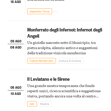
16 AGO
Albaretto Torre
Monferrato degli Infernot: Infernot degli
Angeli
03 AGO
Un gioiello nascosto sotto il Municipio, tra
08 AGO
pietra scolpita, silenzio antico e suggestioni
della tradizione vinicola monferrina
Fubine Monferrato
Cultura & Cinema
Il Leviatano e le Sirene
Una grande mostra temporanea che fonde
05 AGO
reperti unici, ricerca scientifica e suggestione
10 AGO
visiva, portando ancora una volta al centro
della scena le meraviglie del passato astigiano
Asti
Mostre