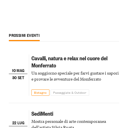
PROSSIMI EVENTI
Cavalli, natura e relax nel cuore del
Monferrato
10 MAG
Un soggiorno speciale per farvi gustare i sapori
30 SET
e provare le avventure del Monferrato
Bistagno
Passeggiate & Outdoor
SediMenti
Mostra personale di arte contemporanea
22 LUG
dell'artista Silvia Ruata