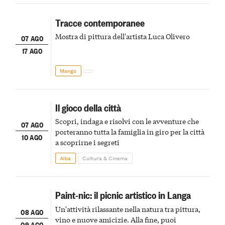
Tracce contemporanee
Mostra di pittura dell'artista Luca Olivero
07 AGO
17 AGO
Mango
Il gioco della città
Scopri, indaga e risolvi con le avventure che
07 AGO
porteranno tutta la famiglia in giro per la città
10 AGO
a scoprirne i segreti
Alba
Cultura & Cinema
Paint-nic: il picnic artistico in Langa
Un'attività rilassante nella natura tra pittura,
08 AGO
vino e nuove amicizie. Alla fine, puoi
09 AGO