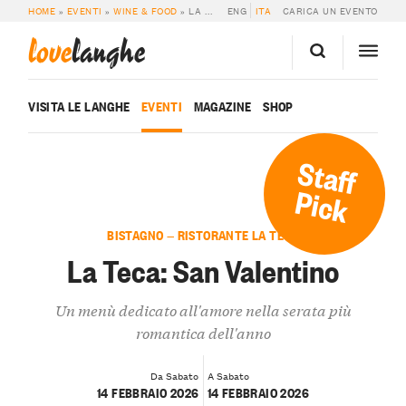
HOME
»
EVENTI
»
WINE & FOOD
»
LA TECA: SAN VALENTINO
ENG
ITA
CARICA UN EVENTO
love
langhe
VISITA LE LANGHE
EVENTI
MAGAZINE
SHOP
Staff
Pick
BISTAGNO — RISTORANTE LA TECA
La Teca: San Valentino
Un menù dedicato all'amore nella serata più
romantica dell'anno
Da Sabato
A Sabato
14 FEBBRAIO 2026
14 FEBBRAIO 2026