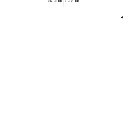
alle 20:00
alle 23:00
❮
❯