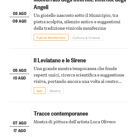
Angeli
03 AGO
Un gioiello nascosto sotto il Municipio, tra
08 AGO
pietra scolpita, silenzio antico e suggestioni
della tradizione vinicola monferrina
Fubine Monferrato
Cultura & Cinema
Il Leviatano e le Sirene
Una grande mostra temporanea che fonde
05 AGO
reperti unici, ricerca scientifica e suggestione
10 AGO
visiva, portando ancora una volta al centro
della scena le meraviglie del passato astigiano
Asti
Mostre
Tracce contemporanee
Mostra di pittura dell'artista Luca Olivero
07 AGO
17 AGO