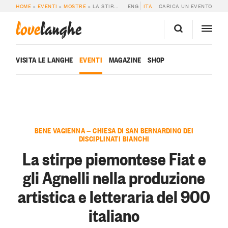
HOME
»
EVENTI
»
MOSTRE
»
LA STIRPE PIEMONTESE FIAT E GLI AGNELLI NELLA PRODUZIONE ARTISTICA E LETTERARIA DEL 900 ITALIANO
ENG
ITA
CARICA UN EVENTO
love
langhe
VISITA LE LANGHE
EVENTI
MAGAZINE
SHOP
BENE VAGIENNA — CHIESA DI SAN BERNARDINO DEI
DISCIPLINATI BIANCHI
La stirpe piemontese Fiat e
gli Agnelli nella produzione
artistica e letteraria del 900
italiano