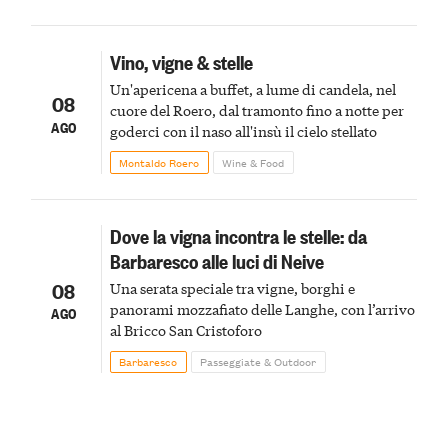
Vino, vigne & stelle
Un'apericena a buffet, a lume di candela, nel
08
cuore del Roero, dal tramonto fino a notte per
AGO
goderci con il naso all'insù il cielo stellato
Montaldo Roero
Wine & Food
Dove la vigna incontra le stelle: da
Barbaresco alle luci di Neive
08
Una serata speciale tra vigne, borghi e
panorami mozzafiato delle Langhe, con l’arrivo
AGO
al Bricco San Cristoforo
Barbaresco
Passeggiate & Outdoor