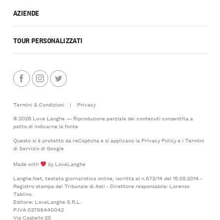
AZIENDE
TOUR PERSONALIZZATI
Termini & Condizioni
|
Privacy
© 2026 Love Langhe — Riproduzione parziale dei contenuti consentita a
patto di indicarne la fonte
Questo si è protetto da reCaptcha e si applicano la
Privacy Policy
e i
Termini
di Servizio
di Google
Made with
by LoveLanghe
Langhe.Net, testata giornalistica online, iscritta al n.672/14 del 15.05.2014 -
Registro stampa del Tribunale di Asti - Direttore responsabile: Lorenzo
Tablino.
Editore: LoveLanghe S.R.L.
P.IVA 03796440042
Via Castello 20