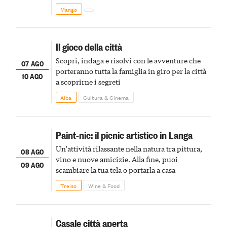
Mango
Il gioco della città
Scopri, indaga e risolvi con le avventure che
07 AGO
porteranno tutta la famiglia in giro per la città
10 AGO
a scoprirne i segreti
Alba
Cultura & Cinema
Paint-nic: il picnic artistico in Langa
Un'attività rilassante nella natura tra pittura,
08 AGO
vino e nuove amicizie. Alla fine, puoi
09 AGO
scambiare la tua tela o portarla a casa
Treiso
Wine & Food
Casale città aperta