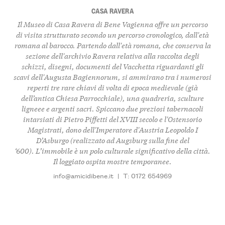
CASA RAVERA
Il Museo di Casa Ravera di Bene Vagienna offre un percorso
di visita strutturato secondo un percorso cronologico, dall'età
romana al barocco. Partendo dall'età romana, che conserva la
sezione dell'archivio Ravera relativa alla raccolta degli
schizzi, disegni, documenti del Vacchetta riguardanti gli
scavi dell'Augusta Bagiennorum, si ammirano tra i numerosi
reperti tre rare chiavi di volta di epoca medievale (già
dell’antica Chiesa Parrocchiale), una quadreria, sculture
ligneee e argenti sacri. Spiccano due preziosi tabernacoli
intarsiati di Pietro Piffetti del XVIII secolo e l'Ostensorio
Magistrati, dono dell'Imperatore d'Austria Leopoldo I
D’Asburgo (realizzato ad Augsburg sulla fine del
‘600). L’immobile è un polo culturale significativo della città.
Il loggiato ospita mostre temporanee.
info@amicidibene.it
|
T: 0172 654969