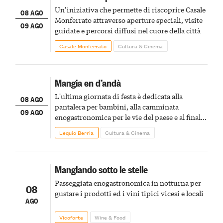
Un’iniziativa che permette di riscoprire Casale
08 AGO
Monferrato attraverso aperture speciali, visite
09 AGO
guidate e percorsi diffusi nel cuore della città
Casale Monferrato
Cultura & Cinema
Mangia en d’andà
L'ultima giornata di festa è dedicata alla
08 AGO
pantalera per bambini, alla camminata
09 AGO
enogastronomica per le vie del paese e al finale
pirotecnico
Lequio Berria
Cultura & Cinema
Mangiando sotto le stelle
Passeggiata enogastronomica in notturna per
08
gustare i prodotti ed i vini tipici vicesi e locali
AGO
Vicoforte
Wine & Food