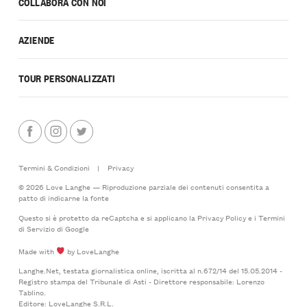
COLLABORA CON NOI
AZIENDE
TOUR PERSONALIZZATI
Termini & Condizioni
|
Privacy
© 2026 Love Langhe — Riproduzione parziale dei contenuti consentita a
patto di indicarne la fonte
Questo si è protetto da reCaptcha e si applicano la
Privacy Policy
e i
Termini
di Servizio
di Google
Made with
by LoveLanghe
Langhe.Net, testata giornalistica online, iscritta al n.672/14 del 15.05.2014 -
Registro stampa del Tribunale di Asti - Direttore responsabile: Lorenzo
Tablino.
Editore: LoveLanghe S.R.L.