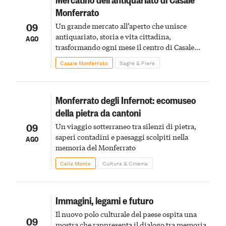
Monferrato
09
Un grande mercato all’aperto che unisce
antiquariato, storia e vita cittadina,
AGO
trasformando ogni mese il centro di Casale
Monferrato in un luogo di scoperta e racconto
Casale Monferrato
Sagre & Fiere
Monferrato degli Infernot: ecomuseo
della pietra da cantoni
09
Un viaggio sotterraneo tra silenzi di pietra,
saperi contadini e paesaggi scolpiti nella
AGO
memoria del Monferrato
Cella Monte
Cultura & Cinema
Immagini, legami e futuro
Il nuovo polo culturale del paese ospita una
09
mostra che rappresenta il dialogo tra memoria