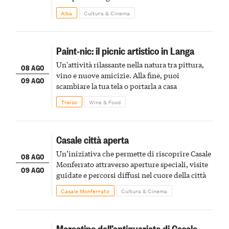
Alba
Cultura & Cinema
Paint-nic: il picnic artistico in Langa
Un'attività rilassante nella natura tra pittura,
08 AGO
vino e nuove amicizie. Alla fine, puoi
09 AGO
scambiare la tua tela o portarla a casa
Treiso
Wine & Food
Casale città aperta
Un’iniziativa che permette di riscoprire Casale
08 AGO
Monferrato attraverso aperture speciali, visite
09 AGO
guidate e percorsi diffusi nel cuore della città
Casale Monferrato
Cultura & Cinema
Mercatino dell’antiquariato di Casale