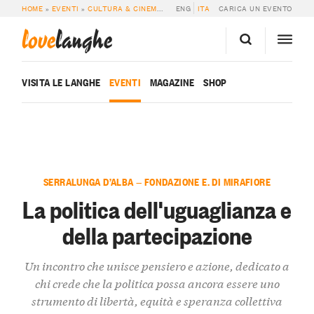
HOME
»
EVENTI
»
CULTURA & CINEMA
»
LA POLITICA DELL’UGUAGLIANZA E D
ENG
ITA
CARICA UN EVENTO
love
langhe
VISITA LE LANGHE
EVENTI
MAGAZINE
SHOP
SERRALUNGA D’ALBA — FONDAZIONE E. DI MIRAFIORE
La politica dell'uguaglianza e
della partecipazione
Un incontro che unisce pensiero e azione, dedicato a
chi crede che la politica possa ancora essere uno
strumento di libertà, equità e speranza collettiva