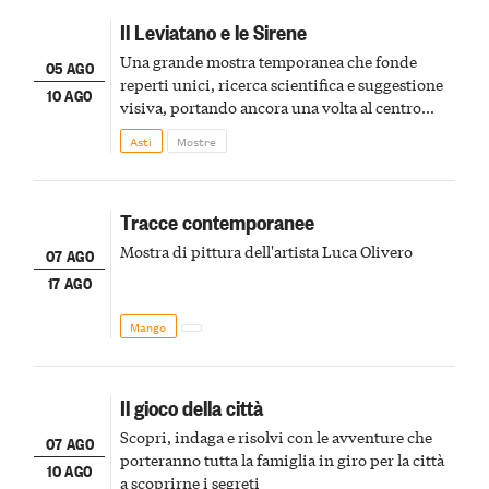
Il Leviatano e le Sirene
Una grande mostra temporanea che fonde
05 AGO
reperti unici, ricerca scientifica e suggestione
10 AGO
visiva, portando ancora una volta al centro
della scena le meraviglie del passato astigiano
Asti
Mostre
Tracce contemporanee
Mostra di pittura dell'artista Luca Olivero
07 AGO
17 AGO
Mango
Il gioco della città
Scopri, indaga e risolvi con le avventure che
07 AGO
porteranno tutta la famiglia in giro per la città
10 AGO
a scoprirne i segreti