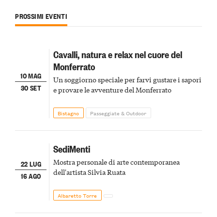
PROSSIMI EVENTI
Cavalli, natura e relax nel cuore del
Monferrato
10 MAG
Un soggiorno speciale per farvi gustare i sapori
30 SET
e provare le avventure del Monferrato
Bistagno
Passeggiate & Outdoor
SediMenti
Mostra personale di arte contemporanea
22 LUG
dell'artista Silvia Ruata
16 AGO
Albaretto Torre