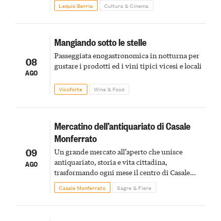
pirotecnico
Lequio Berria
Cultura & Cinema
Mangiando sotto le stelle
Passeggiata enogastronomica in notturna per
08
gustare i prodotti ed i vini tipici vicesi e locali
AGO
Vicoforte
Wine & Food
Mercatino dell’antiquariato di Casale
Monferrato
09
Un grande mercato all’aperto che unisce
antiquariato, storia e vita cittadina,
AGO
trasformando ogni mese il centro di Casale
Monferrato in un luogo di scoperta e racconto
Casale Monferrato
Sagre & Fiere