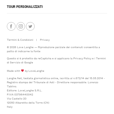
TOUR PERSONALIZZATI
Termini & Condizioni
|
Privacy
© 2026 Love Langhe — Riproduzione parziale dei contenuti consentita a
patto di indicarne la fonte
Questo si è protetto da reCaptcha e si applicano la
Privacy Policy
e i
Termini
di Servizio
di Google
Made with
by LoveLanghe
Langhe.Net, testata giornalistica online, iscritta al n.672/14 del 15.05.2014 -
Registro stampa del Tribunale di Asti - Direttore responsabile: Lorenzo
Tablino.
Editore: LoveLanghe S.R.L.
P.IVA 03796440042
Via Castello 20
12050 Albaretto della Torre (CN)
Italy