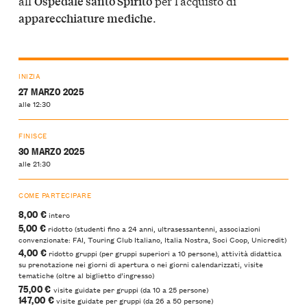
all’
per l’acquisto di
Ospedale santo Spirito
.
apparecchiature mediche
INIZIA
27 MARZO 2025
alle 12:30
FINISCE
30 MARZO 2025
alle 21:30
COME PARTECIPARE
8,00 €
intero
5,00 €
ridotto (studenti fino a 24 anni, ultrasessantenni, associazioni
convenzionate: FAI, Touring Club Italiano, Italia Nostra, Soci Coop, Unicredit)
4,00 €
ridotto gruppi (per gruppi superiori a 10 persone), attività didattica
su prenotazione nei giorni di apertura o nei giorni calendarizzati, visite
tematiche (oltre al biglietto d’ingresso)
75,00 €
visite guidate per gruppi (da 10 a 25 persone)
147,00 €
visite guidate per gruppi (da 26 a 50 persone)