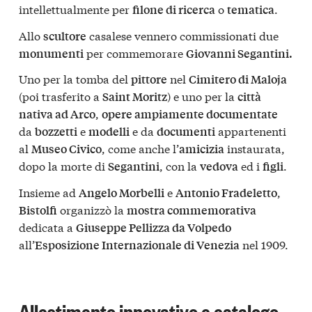
intellettualmente per
o
.
filone di ricerca
tematica
Allo
casalese vennero commissionati due
scultore
per commemorare
monumenti
Giovanni Segantini.
Uno per la tomba del
nel
pittore
Cimitero di Maloja
(poi trasferito a
) e uno per la
Saint Moritz
città
,
nativa ad Arco
opere ampiamente documentate
da
e
e da
appartenenti
bozzetti
modelli
documenti
al
, come anche l’
instaurata,
Museo Civico
amicizia
dopo la morte di
, con la
ed i
.
Segantini
vedova
figli
Insieme ad
e
,
Angelo Morbelli
Antonio Fradeletto
organizzò la
Bistolfi
mostra commemorativa
dedicata a
Giuseppe Pellizza da Volpedo
all’
nel 1909.
Esposizione Internazionale di Venezia
Allestimento innovativo e catalogo