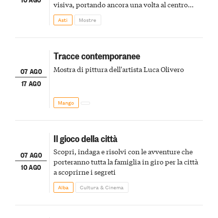
visiva, portando ancora una volta al centro
della scena le meraviglie del passato astigiano
Asti
Mostre
Tracce contemporanee
Mostra di pittura dell'artista Luca Olivero
07 AGO
17 AGO
Mango
Il gioco della città
Scopri, indaga e risolvi con le avventure che
07 AGO
porteranno tutta la famiglia in giro per la città
10 AGO
a scoprirne i segreti
Alba
Cultura & Cinema