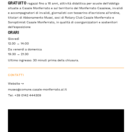
GRATUITO
ragazzi fino a 16 anni, attività didattica per scuole dell'obbligo
situate a Casale Monferrato e sul territorio del Monferrato Casalese, invalidi
e accompagnatori di invalidi, giornalisti con tesserino d'iscrizione all'ordine,
titolari di Abbonamento Musei, soci di Rotary Club Casale Monferrato e
Soroptimist Casale Monferrato, in qualità di coorganizzatori e sostenitori
dell’esposizione
ORARI
Giovedì
12:30 → 14:00
Da venerdì a domenica
19:30 → 21:30
Ultimo ingresso: 30 minuti prima della chiusura.
CONTATTI
Website ↝
museo@comune.casale-monferrato.al.it
Tel: +39 0142 444309