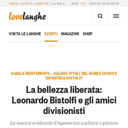
HOME
»
EVENTI
»
MOSTRE
»
LA BELLEZZA LIBERATA: LEONARDO BISTOLFI E GLI AMICI DIVISIONISTI
ENG
ITA
CARICA UN EVENTO
love
langhe
VISITA LE LANGHE
EVENTI
MAGAZINE
SHOP
CASALE MONFERRATO — SALONE VITOLI DEL MUSEO CIVICO E
GIPSOTECA BISTOLFI
La bellezza liberata:
Leonardo Bistolfi e gli amici
divisionisti
La mostra evidenzia il legame tra scultura e pittura