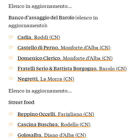
Elenco in aggiornamento…
(elenco in
Banco d’assaggio del Barolo
aggiornamento)
:
, Roddi (CN)
Cadia
, Monforte d’Alba (CN)
Castello di Perno
, Monforte d’Alba (CN)
Domenico Clerico
, Barolo (CN)
Fratelli Serio & Battista Borgogno
, La Morra (CN)
Negretti
Elenco in aggiornamento…
Street food
, Farigliano (CN)
Beppino Occelli
, Rodello (CN)
Cascina Buschea
, Diano d’Alba (CN)
Golosalba