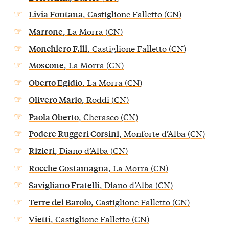
, Castiglione Falletto (CN)
Livia Fontana
, La Morra (CN)
Marrone
, Castiglione Falletto (CN)
Monchiero F.lli
, La Morra (CN)
Moscone
, La Morra (CN)
Oberto Egidio
, Roddi (CN)
Olivero Mario
, Cherasco (CN)
Paola Oberto
, Monforte d’Alba (CN)
Podere Ruggeri Corsini
, Diano d’Alba (CN)
Rizieri
, La Morra (CN)
Rocche Costamagna
, Diano d’Alba (CN)
Savigliano Fratelli
, Castiglione Falletto (CN)
Terre del Barolo
, Castiglione Falletto (CN)
Vietti