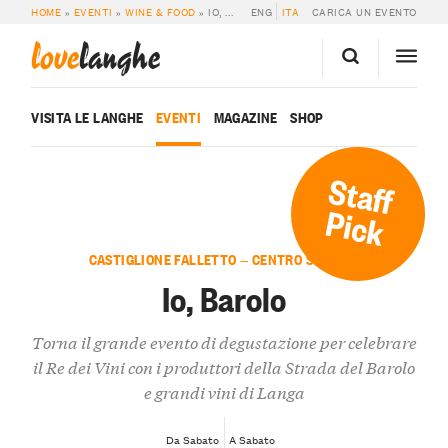
HOME
»
EVENTI
»
WINE & FOOD
»
IO, BAROLO
ENG
ITA
CARICA UN EVENTO
love
langhe
VISITA LE LANGHE
EVENTI
MAGAZINE
SHOP
Staff
Pick
CASTIGLIONE FALLETTO — CENTRO STORICO
Io, Barolo
Torna il grande evento di degustazione per celebrare
il Re dei Vini con i produttori della Strada del Barolo
e grandi vini di Langa
Da Sabato
A Sabato