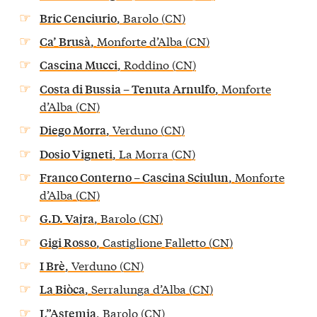
, Barolo (CN)
Bric Cenciurio
, Monforte d’Alba (CN)
Ca’ Brusà
, Roddino (CN)
Cascina Mucci
, Monforte
Costa di Bussia – Tenuta Arnulfo
d’Alba (CN)
, Verduno (CN)
Diego Morra
, La Morra (CN)
Dosio Vigneti
, Monforte
Franco Conterno – Cascina Sciulun
d’Alba (CN)
, Barolo (CN)
G.D. Vajra
, Castiglione Falletto (CN)
Gigi Rosso
, Verduno (CN)
I Brè
, Serralunga d’Alba (CN)
La Biòca
, Barolo (CN)
L”Astemia