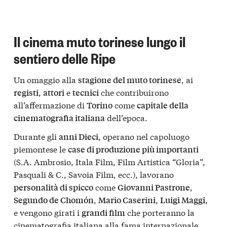
Il cinema muto torinese lungo il
sentiero delle Ripe
Un omaggio alla
, ai
stagione del muto torinese
,
e
che contribuirono
registi
attori
tecnici
all’affermazione di
come
Torino
capitale della
dell’epoca.
cinematografia italiana
Durante gli
, operano nel capoluogo
anni Dieci
piemontese le
case di produzione più importanti
(S.A. Ambrosio, Itala Film, Film Artistica “Gloria”,
Pasquali & C., Savoia Film, ecc.), lavorano
come
,
personalità di spicco
Giovanni Pastrone
,
,
,
Segundo de Chomón
Mario Caserini
Luigi Maggi
e vengono girati i
che porteranno la
grandi film
cinematografia italiana alla fama internazionale.