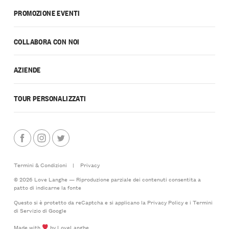
PROMOZIONE EVENTI
COLLABORA CON NOI
AZIENDE
TOUR PERSONALIZZATI
Termini & Condizioni
|
Privacy
© 2026 Love Langhe — Riproduzione parziale dei contenuti consentita a
patto di indicarne la fonte
Questo si è protetto da reCaptcha e si applicano la
Privacy Policy
e i
Termini
di Servizio
di Google
Made with
by LoveLanghe