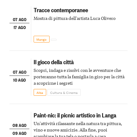
Tracce contemporanee
Mostra di pittura dell'artista Luca Olivero
07 AGO
17 AGO
Mango
Il gioco della città
Scopri, indaga e risolvi con le avventure che
07 AGO
porteranno tutta la famiglia in giro per la città
10 AGO
a scoprirne i segreti
Alba
Cultura & Cinema
Paint-nic: il picnic artistico in Langa
Un'attività rilassante nella natura tra pittura,
08 AGO
vino e nuove amicizie. Alla fine, puoi
09 AGO
scambiare la tua tela o portarla a casa