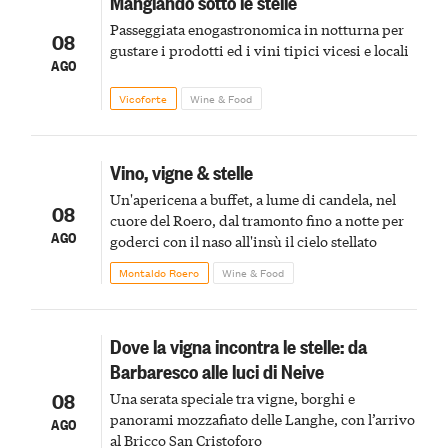
Mangiando sotto le stelle
Passeggiata enogastronomica in notturna per
08
gustare i prodotti ed i vini tipici vicesi e locali
AGO
Vicoforte
Wine & Food
Vino, vigne & stelle
Un'apericena a buffet, a lume di candela, nel
08
cuore del Roero, dal tramonto fino a notte per
AGO
goderci con il naso all'insù il cielo stellato
Montaldo Roero
Wine & Food
Dove la vigna incontra le stelle: da
Barbaresco alle luci di Neive
08
Una serata speciale tra vigne, borghi e
panorami mozzafiato delle Langhe, con l’arrivo
AGO
al Bricco San Cristoforo