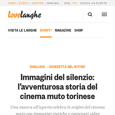
HOME
»
EVENTI
»
MOSTRE
»
IMMAGINI DEL SILENZIO: L’AVVENTUROSA STORIA DEL CINEMA MUTO TORINESE
ENG
ITA
CARICA UN EVENTO
love
langhe
VISITA LE LANGHE
EVENTI
MAGAZINE
SHOP
DOGLIANI — CHIESETTA DEL RITIRO
Immagini del silenzio:
l’avventurosa storia del
cinema muto torinese
Una mostra all’aperto celebra le origini del cinema
muto con immagini storiche e contenuti video