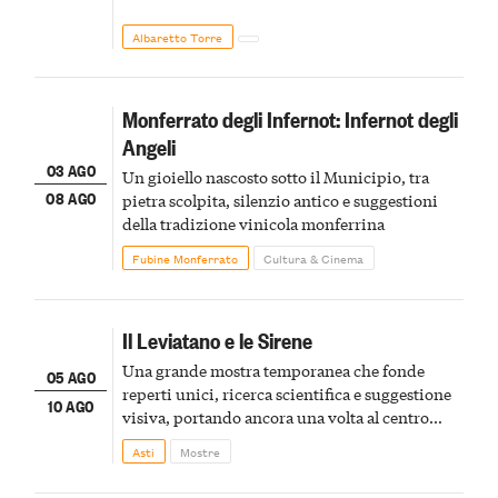
Albaretto Torre
Monferrato degli Infernot: Infernot degli
Angeli
03 AGO
Un gioiello nascosto sotto il Municipio, tra
08 AGO
pietra scolpita, silenzio antico e suggestioni
della tradizione vinicola monferrina
Fubine Monferrato
Cultura & Cinema
Il Leviatano e le Sirene
Una grande mostra temporanea che fonde
05 AGO
reperti unici, ricerca scientifica e suggestione
10 AGO
visiva, portando ancora una volta al centro
della scena le meraviglie del passato astigiano
Asti
Mostre