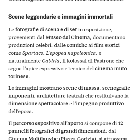
Scene leggendarie e immagini immortali
Le
in esposizione,
fotografie di scena e di set
provenienti dal
, documentano
Museo del Cinema
produzioni celebri: dalle
ai film
comiche
storici
come
Spartaco
,
L’epopea napoleonica
, e
naturalmente
Cabiria
, il
di Pastrone che
kolossal
segna l’apice espressivo e tecnico del
cinema muto
.
torinese
Le immagini mostrano
,
scene di massa
scenografie
,
che restituivano la
imponenti
architetture teatrali
e l’
dimensione spettacolare
impegno produttivo
dell’epoca.
Il
si compone di
percorso espositivo all’aperto
12
: dal
pannelli fotografici di grandi dimensioni
(Piazza Gorizia), si attraversa
Cinema Multilanghe