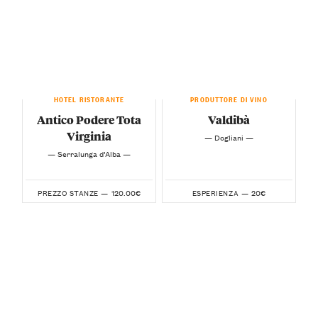
HOTEL RISTORANTE
PRODUTTORE DI VINO
Antico Podere Tota
Valdibà
Virginia
— Dogliani —
— Serralunga d’Alba —
120.00€
20€
PREZZO STANZE —
ESPERIENZA —