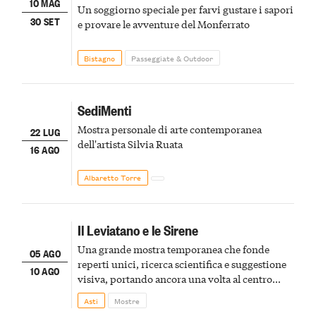
10 MAG
Un soggiorno speciale per farvi gustare i sapori
30 SET
e provare le avventure del Monferrato
Bistagno
Passeggiate & Outdoor
SediMenti
Mostra personale di arte contemporanea
22 LUG
dell'artista Silvia Ruata
16 AGO
Albaretto Torre
Il Leviatano e le Sirene
Una grande mostra temporanea che fonde
05 AGO
reperti unici, ricerca scientifica e suggestione
10 AGO
visiva, portando ancora una volta al centro
della scena le meraviglie del passato astigiano
Asti
Mostre