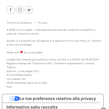
Termini & Condizioni
|
Privacy
© 2026 Love Langhe — Riproduzione parziale dei contenuti consentita a
patto di indicarne la fonte
Questo si è protetto da reCaptcha e si applicano la
Privacy Policy
e i
Termini
di Servizio
di Google
Made with
by LoveLanghe
Langhe.Net, testata giornalistica online, iscritta al n.672/14 del 15.05.2014 -
Registro stampa del Tribunale di Asti - Direttore responsabile: Lorenzo
Tablino.
Editore: LoveLanghe S.R.L.
P.IVA 03796440042
Via Castello 20
12050 Albaretto della Torre (CN)
Italy
Le tue preferenze relative alla privacy
Informativa sulla raccolta