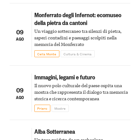
Monferrato degli Infernot: ecomuseo
della pietra da cantoni
09
Un viaggio sotterraneo tra silenzi di pietra,
saperi contadini e paesaggi scolpiti nella
AGO
memoria del Monferrato
Cella Monte
Cultura & Cinema
Immagini, legami e futuro
Il nuovo polo culturale del paese ospita una
09
mostra che rappresenta il dialogo tra memoria
AGO
storica e ricerca contemporanea
Priero
Mostre
Alba Sotterranea
Un tour guidato da un archeologo