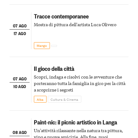
Tracce contemporanee
Mostra di pittura dell'artista Luca Olivero
07 AGO
17 AGO
Mango
Il gioco della città
Scopri, indaga e risolvi con le avventure che
07 AGO
porteranno tutta la famiglia in giro per la città
10 AGO
a scoprirne i segreti
Alba
Cultura & Cinema
Paint-nic: il picnic artistico in Langa
Un'attività rilassante nella natura tra pittura,
08 AGO
vino e nuove amicizie. Alla fine, puoi