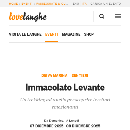
HOME
»
EVENTI
»
PASSEGGIATE & OUTDOOR
ENG
»
IMMACOLATO LEVANTE
ITA
CARICA UN EVENTO
love
langhe
VISITA LE LANGHE
EVENTI
MAGAZINE
SHOP
DEIVA MARINA — SENTIERI
Immacolato Levante
Un trekking ad anello per scoprire territori
emozionanti
Da Domenica
A Lunedì
07 DICEMBRE 2025
08 DICEMBRE 2025