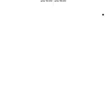
alle 10:00
alle 15:00
❮
❯