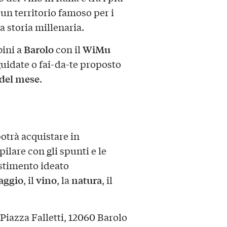
un territorio famoso per i
la storia millenaria.
Barolo
WiMu
ini a
con il
 guidate o fai-da-te proposto
del mese
.
otrà acquistare in
pilare con gli spunti e le
stimento ideato
aggio
vino
natura
, il
, la
, il
Piazza Falletti, 12060 Barolo