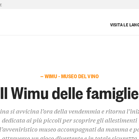
IE
VISITA LE LAN
— WIMU - MUSEO DEL VINO
Il Wimu delle famiglie
lina si avvicina l’ora della vendemmia e ritorna l’ini
dedicata ai più piccoli per scoprire gli allestimenti
ll’avveniristico museo accompagnati da mamma e p
attraverso un gioco divertente e in totale sicurezza