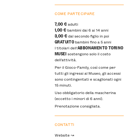
COME PARTECIPARE
7,00 €
adulti
1,00 €
bambini dai 6 ai 14 anni
3,00 €
dal secondo figlio in poi
GRATUITO
bambini fino a 5 anni
ABBONAMENTO TORINO
I titolari dell’
MUSEI
sostengono solo il costo
dell’attività.
Per il Gioco-Family, così come per
tutti gli ingressi al Museo, gli accessi
sono contingentati e scaglionati ogni
15 minuti.
Uso obbligatorio della mascherina
(eccetto i minori di 6 anni).
Prenotazione consigliata.
CONTATTI
Website ↝