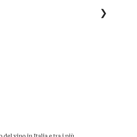
❯
del vino in Italia e tra i più