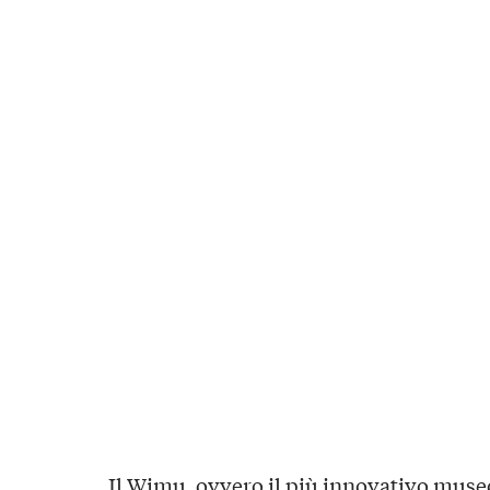
Il
Wimu
, ovvero il più innovativo museo 