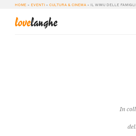
HOME
»
EVENTI
»
CULTURA & CINEMA
»
IL WIMU DELLE FAMIGL
love
langhe
In col
de