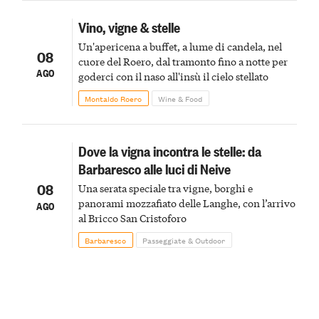
Vino, vigne & stelle
Un'apericena a buffet, a lume di candela, nel
08
cuore del Roero, dal tramonto fino a notte per
AGO
goderci con il naso all'insù il cielo stellato
Montaldo Roero
Wine & Food
Dove la vigna incontra le stelle: da
Barbaresco alle luci di Neive
08
Una serata speciale tra vigne, borghi e
panorami mozzafiato delle Langhe, con l’arrivo
AGO
al Bricco San Cristoforo
Barbaresco
Passeggiate & Outdoor