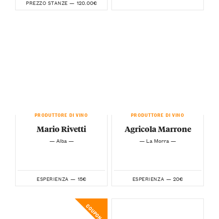
120.00€
PREZZO STANZE —
PRODUTTORE DI VINO
PRODUTTORE DI VINO
Mario Rivetti
Agricola Marrone
— Alba —
— La Morra —
15€
20€
ESPERIENZA —
ESPERIENZA —
COUPON