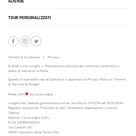
AZIENDE
TOUR PERSONALIZZATI
Termini & Condizioni
|
Privacy
© 2026 Love Langhe — Riproduzione parziale dei contenuti consentita a
patto di indicarne la fonte
Questo si è protetto da reCaptcha e si applicano la
Privacy Policy
e i
Termini
di Servizio
di Google
Made with
by LoveLanghe
Langhe.Net, testata giornalistica online, iscritta al n.672/14 del 15.05.2014 -
Registro stampa del Tribunale di Asti - Direttore responsabile: Lorenzo
Tablino.
Editore: LoveLanghe S.R.L.
P.IVA 03796440042
Via Castello 20
12050 Albaretto della Torre (CN)