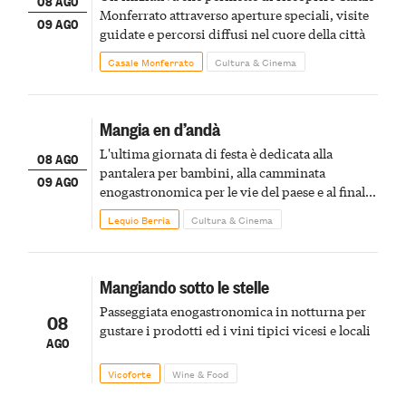
08 AGO
Monferrato attraverso aperture speciali, visite
09 AGO
guidate e percorsi diffusi nel cuore della città
Casale Monferrato
Cultura & Cinema
Mangia en d’andà
L'ultima giornata di festa è dedicata alla
08 AGO
pantalera per bambini, alla camminata
09 AGO
enogastronomica per le vie del paese e al finale
pirotecnico
Lequio Berria
Cultura & Cinema
Mangiando sotto le stelle
Passeggiata enogastronomica in notturna per
08
gustare i prodotti ed i vini tipici vicesi e locali
AGO
Vicoforte
Wine & Food