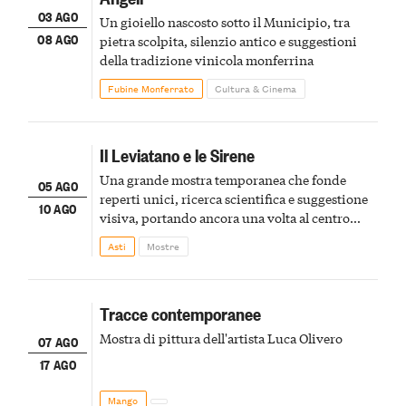
03 AGO
Un gioiello nascosto sotto il Municipio, tra
08 AGO
pietra scolpita, silenzio antico e suggestioni
della tradizione vinicola monferrina
Fubine Monferrato
Cultura & Cinema
Il Leviatano e le Sirene
Una grande mostra temporanea che fonde
05 AGO
reperti unici, ricerca scientifica e suggestione
10 AGO
visiva, portando ancora una volta al centro
della scena le meraviglie del passato astigiano
Asti
Mostre
Tracce contemporanee
Mostra di pittura dell'artista Luca Olivero
07 AGO
17 AGO
Mango