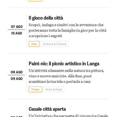
Il gioco della città
Scopri, indaga e risolvi con le avventure che
07 AGO
porteranno tutta la famiglia in giro per la città
10 AGO
a scoprirne i segreti
Alba
Cultura & Cinema
Paint-nic: il picnic artistico in Langa
Un'attività rilassante nella natura tra pittura,
08 AGO
vino e nuove amicizie. Alla fine, puoi
09 AGO
scambiare la tua tela o portarla a casa
Treiso
Wine & Food
Casale città aperta
Un’iniziativa che permette di riscoprire Casale