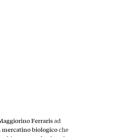
Maggiorino Ferraris
ad
mercatino biologico
n
che