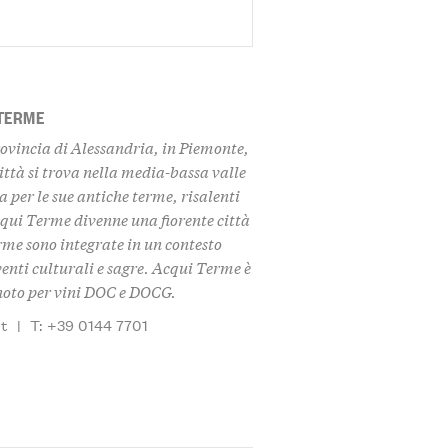
 TERME
ovincia di Alessandria, in Piemonte,
ittà si trova nella media-bassa valle
 per le sue antiche terme, risalenti
cqui Terme divenne una fiorente città
rme sono integrate in un contesto
eventi culturali e sagre. Acqui Terme è
, noto per vini DOC e DOCG.
it
|
T: +39 0144 7701