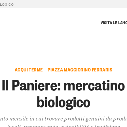
OLOGICO
VISITA LE LAN
ACQUI TERME — PIAZZA MAGGIORINO FERRARIS
Il Paniere: mercatino
biologico
nto mensile in cui trovare prodotti genuini da prod
locali, promuovendo sostenibilità e tradizione