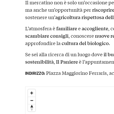
Il mercatino non è solo un’occasione p
riscoprir
ma anche un’opportunità per
agricoltura rispettosa del
sostenere un’
familiare
accogliente
L’atmosfera è
e
, 
scambiare consigli
nuove re
, conoscere
cultura del biologico
approfondire la
.
il b
Se sei alla ricerca di un luogo dove
sostenibilità
Il Paniere
,
è l’appuntament
Piazza Maggiorino Ferraris, a
INDIRIZZO: