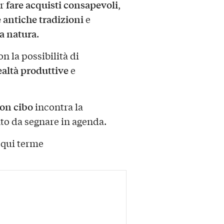
fare acquisti consapevoli
er
,
e antiche tradizioni
e
la natura
.
con la possibilità di
altà produttive
e
uon cibo
incontra la
o da segnare in agenda.
cqui terme