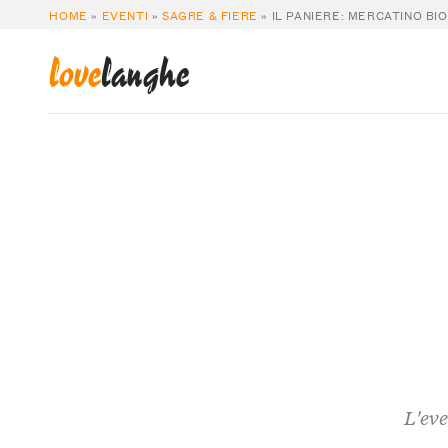
HOME
»
EVENTI
»
SAGRE & FIERE
»
IL PANIERE: MERCATINO BI
love
langhe
L'eve