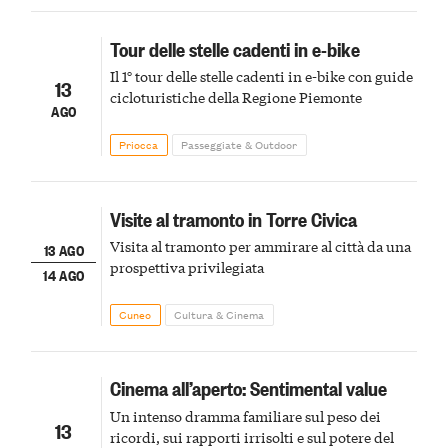
Tour delle stelle cadenti in e-bike
Il 1° tour delle stelle cadenti in e-bike con guide
13
cicloturistiche della Regione Piemonte
AGO
Priocca
Passeggiate & Outdoor
Visite al tramonto in Torre Civica
Visita al tramonto per ammirare al città da una
13 AGO
prospettiva privilegiata
14 AGO
Cuneo
Cultura & Cinema
Cinema all’aperto: Sentimental value
Un intenso dramma familiare sul peso dei
13
ricordi, sui rapporti irrisolti e sul potere del