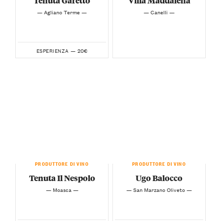
Tenuta Garetto
Villa Maddalena
— Agliano Terme —
— Canelli —
20€
ESPERIENZA —
PRODUTTORE DI VINO
PRODUTTORE DI VINO
Tenuta Il Nespolo
Ugo Balocco
— Moasca —
— San Marzano Oliveto —