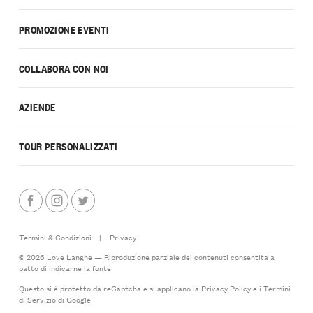
PROMOZIONE EVENTI
COLLABORA CON NOI
AZIENDE
TOUR PERSONALIZZATI
Termini & Condizioni
|
Privacy
© 2026 Love Langhe — Riproduzione parziale dei contenuti consentita a
patto di indicarne la fonte
Questo si è protetto da reCaptcha e si applicano la
Privacy Policy
e i
Termini
di Servizio
di Google