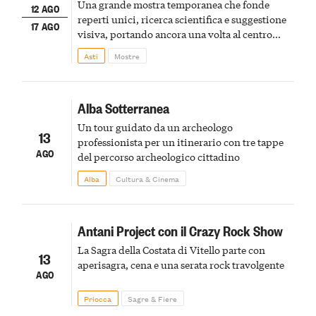
Una grande mostra temporanea che fonde
12 AGO
reperti unici, ricerca scientifica e suggestione
17 AGO
visiva, portando ancora una volta al centro
della scena le meraviglie del passato astigiano
Asti
Mostre
Alba Sotterranea
Un tour guidato da un archeologo
13
professionista per un itinerario con tre tappe
AGO
del percorso archeologico cittadino
Alba
Cultura & Cinema
Antani Project con il Crazy Rock Show
La Sagra della Costata di Vitello parte con
13
aperisagra, cena e una serata rock travolgente
AGO
Priocca
Sagre & Fiere