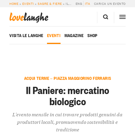
HOME
»
EVENTI
»
SAGRE & FIERE
»
IL PANIERE: MERCATINO BIOLOGICO
ENG
ITA
CARICA UN EVENTO
love
langhe
VISITA LE LANGHE
EVENTI
MAGAZINE
SHOP
ACQUI TERME — PIAZZA MAGGIORINO FERRARIS
Il Paniere: mercatino
biologico
L'evento mensile in cui trovare prodotti genuini da
produttori locali, promuovendo sostenibilità e
tradizione