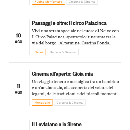
Fubine Monferrato
Cultura & Cinema
Paesaggi e oltre: Il circo Palacinca
Vivi una serata speciale nel cuore di Neive con
10
Il Circo Palacinca, spettacolo itinerante tra le
AGO
vie del borgo.. Al termine, Cascina Fonda
Winery offrirà una degustazione di due
Neive
Cultura & Cinema
spumanti.
Cinema all’aperto: Gioia mia
Un viaggio tenero e nostalgico tra un bambino
11
e un’anziana zia, alla scoperta del valore dei
AGO
legami, delle tradizioni e dei piccoli momenti
Monesiglio
Cultura & Cinema
Il Leviatano e le Sirene