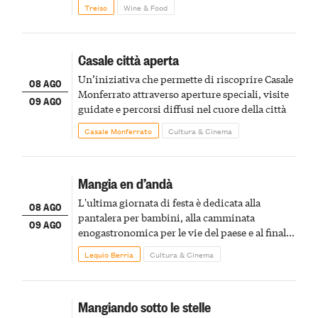
Treiso
Wine & Food
Casale città aperta
Un’iniziativa che permette di riscoprire Casale
08 AGO
Monferrato attraverso aperture speciali, visite
09 AGO
guidate e percorsi diffusi nel cuore della città
Casale Monferrato
Cultura & Cinema
Mangia en d’andà
L'ultima giornata di festa è dedicata alla
08 AGO
pantalera per bambini, alla camminata
09 AGO
enogastronomica per le vie del paese e al finale
pirotecnico
Lequio Berria
Cultura & Cinema
Mangiando sotto le stelle