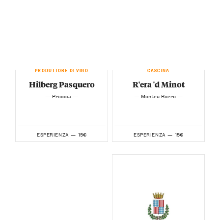
PRODUTTORE DI VINO
CASCINA
Hilberg Pasquero
R'era 'd Minot
— Priocca —
— Monteu Roero —
15€
15€
ESPERIENZA —
ESPERIENZA —