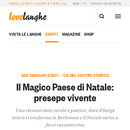
HOME
»
EVENTI
»
SAGRE & FIERE
»
IL MAGICO PAESE DI NATALE: PRESEPE VIVENTE
ENG
ITA
CARICA UN EVENTO
love
langhe
VISITA LE LANGHE
EVENTI
MAGAZINE
SHOP
SAN DAMIANO D’ASTI — VIE DEL CENTRO STORICO
Il Magico Paese di Natale:
presepe vivente
Una rievocazione corale e poetica, dove il borgo
intero si trasforma in Betlemme e il Natale torna a
farsi racconto vivo