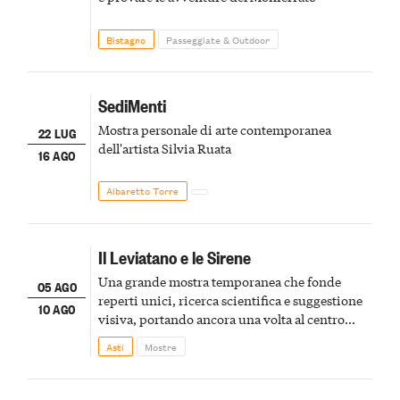
Bistagno
Passeggiate & Outdoor
SediMenti
Mostra personale di arte contemporanea
22 LUG
dell'artista Silvia Ruata
16 AGO
Albaretto Torre
Il Leviatano e le Sirene
Una grande mostra temporanea che fonde
05 AGO
reperti unici, ricerca scientifica e suggestione
10 AGO
visiva, portando ancora una volta al centro
della scena le meraviglie del passato astigiano
Asti
Mostre