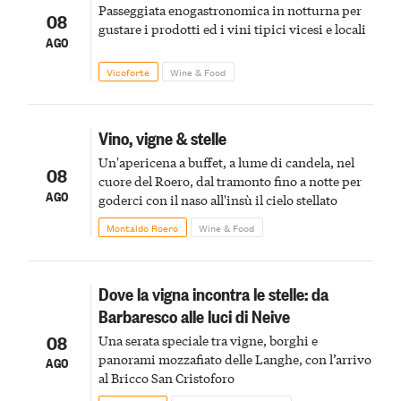
Passeggiata enogastronomica in notturna per
08
gustare i prodotti ed i vini tipici vicesi e locali
AGO
Vicoforte
Wine & Food
Vino, vigne & stelle
Un'apericena a buffet, a lume di candela, nel
08
cuore del Roero, dal tramonto fino a notte per
AGO
goderci con il naso all'insù il cielo stellato
Montaldo Roero
Wine & Food
Dove la vigna incontra le stelle: da
Barbaresco alle luci di Neive
08
Una serata speciale tra vigne, borghi e
panorami mozzafiato delle Langhe, con l’arrivo
AGO
al Bricco San Cristoforo