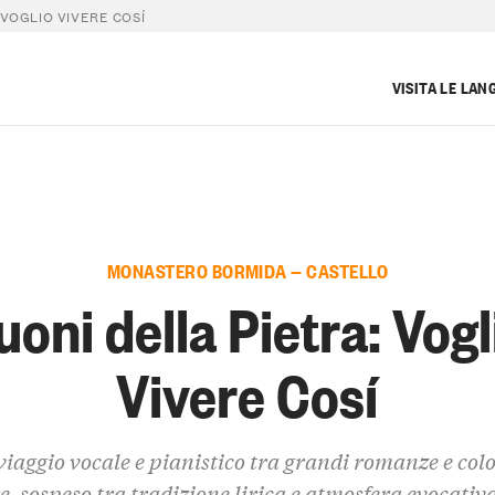
 VOGLIO VIVERE COSÍ
VISITA LE LAN
MONASTERO BORMIDA — CASTELLO
uoni della Pietra: Vogl
Vivere Cosí
viaggio vocale e pianistico tra grandi romanze e col
e, sospeso tra tradizione lirica e atmosfera evocativa