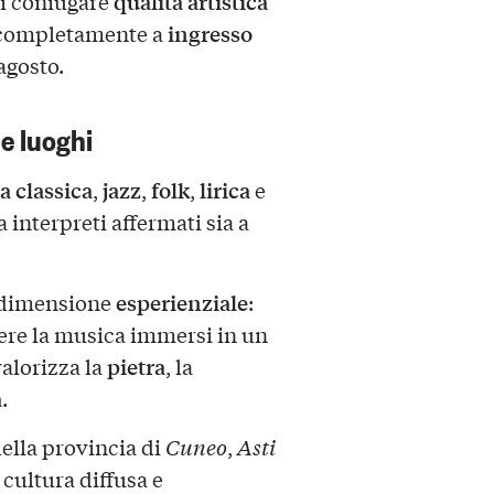
qualità artistica
 di coniugare
ingresso
o completamente a
 agosto.
e luoghi
 classica
jazz
folk
lirica
,
,
,
e
a interpreti affermati sia a
esperienziale
a dimensione
:
ivere la musica immersi in un
pietra
valorizza la
, la
a
.
ella provincia di
Cuneo
,
Asti
cultura diffusa e