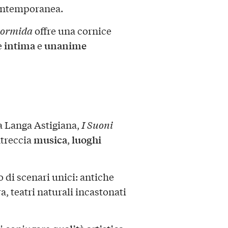
ontemporanea.
Bormida
offre una cornice
intima
unanime
e
e
la Langa Astigiana,
I Suoni
musica
luoghi
ntreccia
,
 di scenari unici: antiche
a, teatri naturali incastonati