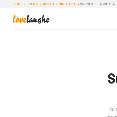
HOME
»
EVENTI
»
MUSICA & NIGHTLIFE
»
SUONI DELLA PIETRA:
love
langhe
S
Un 
sonor