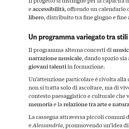
Il progetto si distingue per la capacità
accessibilità
e
, offrendo un calendari
libero
, distribuito tra fine giugno e fine
Un programma variegato tra stili 
musica
Il programma alterna concerti di
narrazione musicale
, dando spazio sia 
giovani talenti
in formazione.
Un’attenzione particolare è rivolta all
non si tratta solo di ascoltare, ma di v
contesto paesaggistico e culturale che 
memoria
relazione tra arte e natur
e la
La rassegna attraversa piccoli comuni d
e
Alessandria
, promuovendo un’idea di 