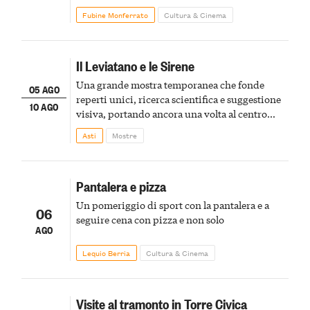
Fubine Monferrato
Cultura & Cinema
Il Leviatano e le Sirene
Una grande mostra temporanea che fonde
05 AGO
reperti unici, ricerca scientifica e suggestione
10 AGO
visiva, portando ancora una volta al centro
della scena le meraviglie del passato astigiano
Asti
Mostre
Pantalera e pizza
Un pomeriggio di sport con la pantalera e a
06
seguire cena con pizza e non solo
AGO
Lequio Berria
Cultura & Cinema
Visite al tramonto in Torre Civica