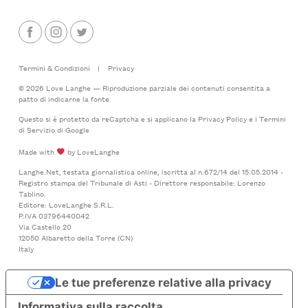
Termini & Condizioni
|
Privacy
© 2026 Love Langhe — Riproduzione parziale dei contenuti consentita a
patto di indicarne la fonte
Questo si è protetto da reCaptcha e si applicano la
Privacy Policy
e i
Termini
di Servizio
di Google
Made with
by LoveLanghe
Langhe.Net, testata giornalistica online, iscritta al n.672/14 del 15.05.2014 -
Registro stampa del Tribunale di Asti - Direttore responsabile: Lorenzo
Tablino.
Editore: LoveLanghe S.R.L.
P.IVA 03796440042
Via Castello 20
12050 Albaretto della Torre (CN)
Italy
Le tue preferenze relative alla privacy
Informativa sulla raccolta