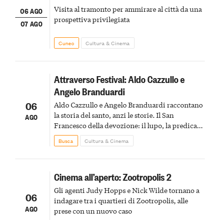
Visita al tramonto per ammirare al città da una
06 AGO
prospettiva privilegiata
07 AGO
Cuneo
Cultura & Cinema
Attraverso Festival: Aldo Cazzullo e
Angelo Branduardi
06
Aldo Cazzullo e Angelo Branduardi raccontano
la storia del santo, anzi le storie. Il San
AGO
Francesco della devozione: il lupo, la predica
agli uccelli, le stimmate
Busca
Cultura & Cinema
Cinema all’aperto: Zootropolis 2
Gli agenti Judy Hopps e Nick Wilde tornano a
06
indagare tra i quartieri di Zootropolis, alle
AGO
prese con un nuovo caso