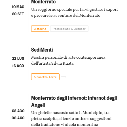
Monferrato
10 MAG
Un soggiorno speciale per farvi gustare i sapori
30 SET
e provare le avventure del Monferrato
Bistagno
Passeggiate & Outdoor
SediMenti
Mostra personale di arte contemporanea
22 LUG
dell'artista Silvia Ruata
16 AGO
Albaretto Torre
Monferrato degli Infernot: Infernot degli
Angeli
03 AGO
Un gioiello nascosto sotto il Municipio, tra
08 AGO
pietra scolpita, silenzio antico e suggestioni
della tradizione vinicola monferrina