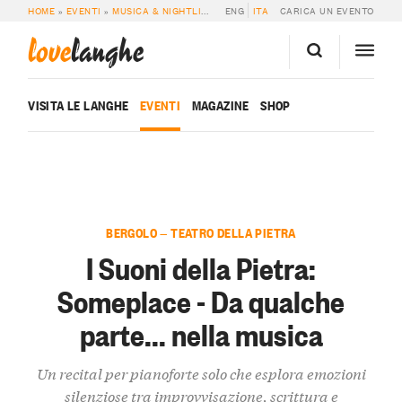
HOME
»
EVENTI
»
MUSICA & NIGHTLIFE
»
I SUONI DELLA PIETRA: SOMEPLACE
ENG
ITA
CARICA UN EVENTO
love
langhe
VISITA LE LANGHE
EVENTI
MAGAZINE
SHOP
BERGOLO — TEATRO DELLA PIETRA
I Suoni della Pietra:
Someplace - Da qualche
parte... nella musica
Un recital per pianoforte solo che esplora emozioni
silenziose tra improvvisazione, scrittura e