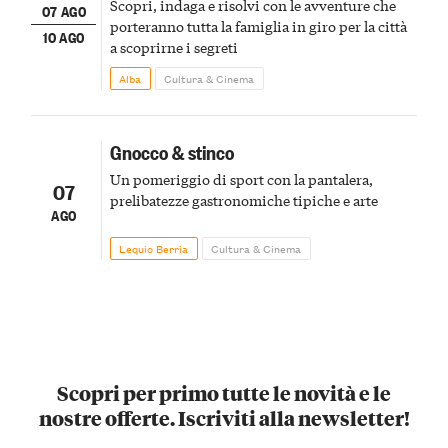
Scopri, indaga e risolvi con le avventure che
07 AGO
porteranno tutta la famiglia in giro per la città
10 AGO
a scoprirne i segreti
Alba
Cultura & Cinema
Gnocco & stinco
Un pomeriggio di sport con la pantalera,
07
prelibatezze gastronomiche tipiche e arte
AGO
Lequio Berria
Cultura & Cinema
Scopri per primo tutte le novità e le
nostre offerte. Iscriviti alla newsletter!