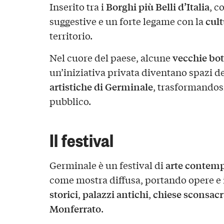
Borghi più Belli d’Italia
Inserito tra i
, c
cul
suggestive e un forte legame con la
territorio.
vecchie bo
Nel cuore del paese, alcune
un’iniziativa privata diventano spazi de
artistiche di Germinale
, trasformandosi 
pubblico.
Il festival
arte contem
Germinale è un festival di
come mostra diffusa, portando opere e 
storici
palazzi antichi
chiese sconsacr
,
,
Monferrato
.