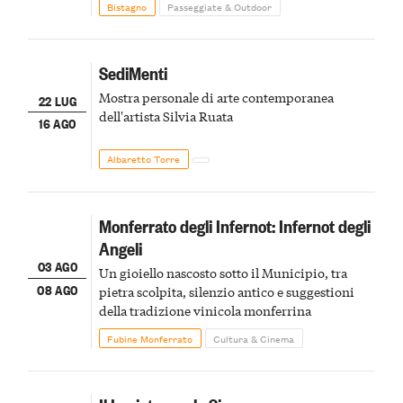
Bistagno
Passeggiate & Outdoor
SediMenti
Mostra personale di arte contemporanea
22 LUG
dell'artista Silvia Ruata
16 AGO
Albaretto Torre
Monferrato degli Infernot: Infernot degli
Angeli
03 AGO
Un gioiello nascosto sotto il Municipio, tra
08 AGO
pietra scolpita, silenzio antico e suggestioni
della tradizione vinicola monferrina
Fubine Monferrato
Cultura & Cinema