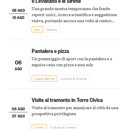
Il Leviatano e le Sirene
Una grande mostra temporanea che fonde
05 AGO
reperti unici, ricerca scientifica e suggestione
10 AGO
visiva, portando ancora una volta al centro
della scena le meraviglie del passato astigiano
Asti
Mostre
Pantalera e pizza
Un pomeriggio di sport con la pantalera e a
06
seguire cena con pizza e non solo
AGO
Lequio Berria
Cultura & Cinema
Visite al tramonto in Torre Civica
Visita al tramonto per ammirare al città da una
06 AGO
prospettiva privilegiata
07 AGO
Cuneo
Cultura & Cinema