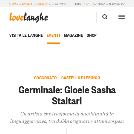
HOME
»
EVENTI
»
MOSTRE
»
GERMINALE: GIOELE SASHA STALTARI
ENG
ITA
CARICA UN EVENTO
love
langhe
VISITA LE LANGHE
EVENTI
MAGAZINE
SHOP
COCCONATO — CASTELLO DI FRINCO
Germinale: Gioele Sasha
Staltari
Un artista che trasforma la quotidianità in
linguaggio visivo, tra dubbi originari e attimi sospesi