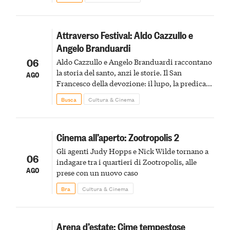
Attraverso Festival: Aldo Cazzullo e
Angelo Branduardi
06
Aldo Cazzullo e Angelo Branduardi raccontano
la storia del santo, anzi le storie. Il San
AGO
Francesco della devozione: il lupo, la predica
agli uccelli, le stimmate
Busca
Cultura & Cinema
Cinema all’aperto: Zootropolis 2
Gli agenti Judy Hopps e Nick Wilde tornano a
06
indagare tra i quartieri di Zootropolis, alle
AGO
prese con un nuovo caso
Bra
Cultura & Cinema
Arena d’estate: Cime tempestose