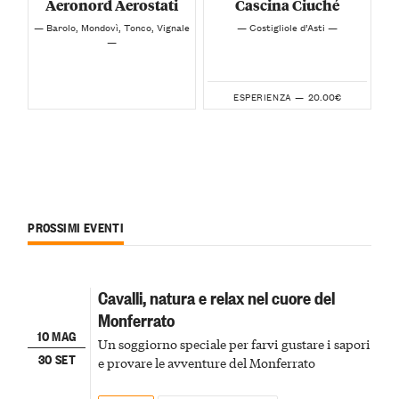
Aeronord Aerostati
Cascina Ciuché
— Barolo, Mondovì, Tonco, Vignale
— Costigliole d’Asti —
—
20.00€
ESPERIENZA —
PROSSIMI EVENTI
Cavalli, natura e relax nel cuore del
Monferrato
10 MAG
Un soggiorno speciale per farvi gustare i sapori
30 SET
e provare le avventure del Monferrato