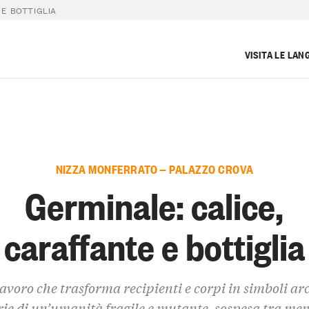
 E BOTTIGLIA
VISITA LE LAN
NIZZA MONFERRATO — PALAZZO CROVA
Germinale: calice,
caraffante e bottiglia
avoro che trasforma recipienti e corpi in simboli ar
rie di un’umanità fragile e mutante, sospesa tra me