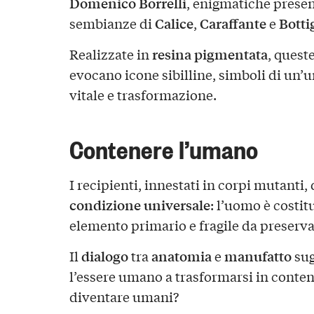
Domenico Borrelli
, enigmatiche prese
Calice
Caraffante
Botti
sembianze di
,
e
resina pigmentata
Realizzate in
, quest
evocano icone sibilline, simboli di un’
vitale e trasformazione.
Contenere l’umano
I recipienti, innestati in corpi mutanti
condizione universale
: l’uomo è costit
elemento primario e fragile da preserva
dialogo
anatomia
manufatto
Il
tra
e
sug
l’essere umano a trasformarsi in conteni
diventare umani?