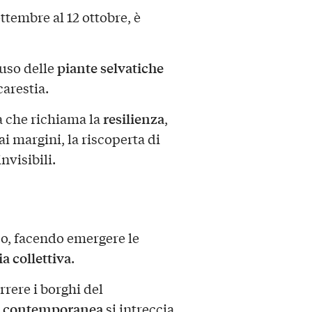
ttembre al 12 ottobre, è
piante selvatiche
’uso delle
arestia.
resilienza
a che richiama la
,
ai margini, la riscoperta di
nvisibili.
so, facendo emergere le
 collettiva
.
rrere i borghi del
e contemporanea
si intreccia