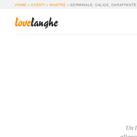
HOME
»
EVENTI
»
MOSTRE
»
GERMINALE: CALICE, CARAFFANTE
love
langhe
Un l
allego