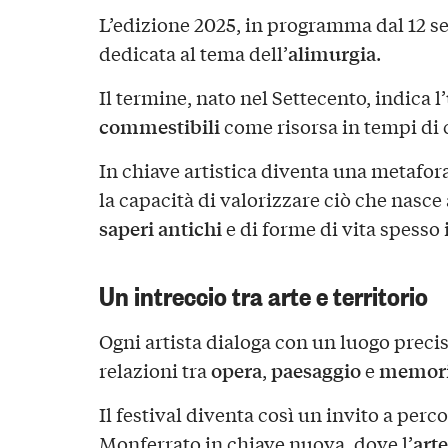
L’edizione 2025, in programma dal 12 se
alimurgia
dedicata al tema dell’
.
Il termine, nato nel Settecento, indica l
commestibili
come risorsa in tempi di c
In chiave artistica diventa una metafor
la capacità di valorizzare ciò che nasce 
saperi antichi
e di forme di vita spesso i
Un intreccio tra arte e territorio
Ogni artista dialoga con un luogo preci
opera
paesaggio
memoria
relazioni tra
,
e
Il festival diventa così un invito a perco
art
Monferrato in chiave nuova, dove l’