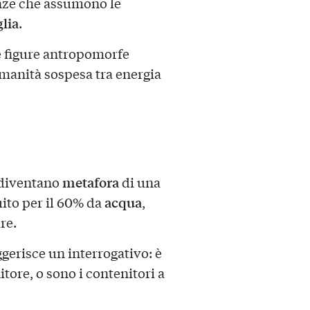
nze che assumono le
glia
.
e figure antropomorfe
umanità sospesa tra energia
metafora
, diventano
di una
acqua
uito per il 60% da
,
re.
gerisce un interrogativo: è
tore, o sono i contenitori a